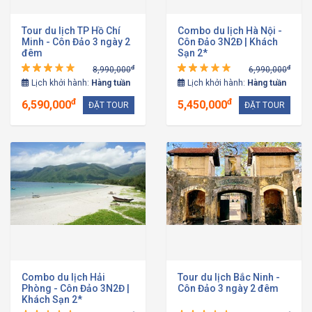
Tour du lịch TP Hồ Chí
Combo du lịch Hà Nội -
Minh - Côn Đảo 3 ngày 2
Côn Đảo 3N2Đ | Khách
đêm
Sạn 2*
đ
đ
8,990,000
6,990,000
Lịch khởi hành:
Hàng tuần
Lịch khởi hành:
Hàng tuần
đ
đ
6,590,000
5,450,000
ĐẶT TOUR
ĐẶT TOUR
Combo du lịch Hải
Tour du lịch Bắc Ninh -
Phòng - Côn Đảo 3N2Đ |
Côn Đảo 3 ngày 2 đêm
Khách Sạn 2*