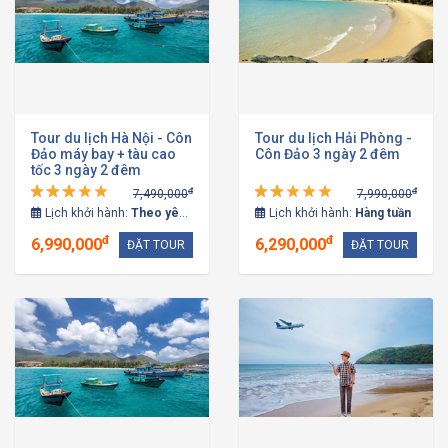
Tour du lịch Hà Nội - Côn
Tour du lịch Hải Phòng -
Đảo máy bay + tàu cao
Côn Đảo 3 ngày 2 đêm
tốc 3 ngày 2 đêm
đ
đ
7,490,000
7,990,000
Lịch khởi hành:
Theo yêu cầu
Lịch khởi hành:
Hàng tuần
đ
đ
6,990,000
6,290,000
ĐẶT TOUR
ĐẶT TOUR