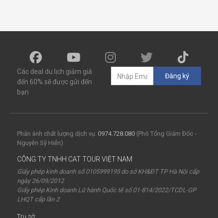
Các deal du lịch giảm giá
Đăng ký
đến 60% sẽ được gửi đến
bạn
Phản ánh chất lượng dịch vụ:
0974.728.080
(Phó Tổng Giám Đốc -
Nguyễn Sỹ Hiển)
CÔNG TY TNHH CAT TOUR VIỆT NAM
Giấy phép kinh doanh số 0105999195 do sở KH&ĐT TP Hà Nội cấp
ngày 26/09/2012
Giấy phép Kinh doanh Lữ hành Quốc tế số 01-814/2022/TCDL-GP
LHQT cấp lần 2
Trụ sở: