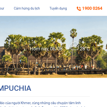
1900 0264
our
Cảm hứng du lịch
Tuyển dụng
Hôm nay, 06/08
28°C
AMPUCHIA
ộc đáo của người Khmer, cùng những câu chuyện tâm linh