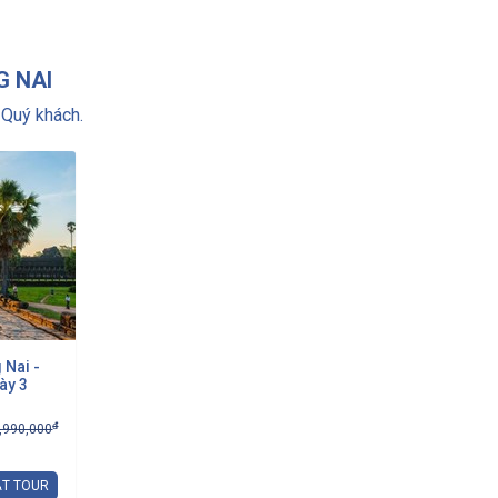
G NAI
Quý khách.
 Nai -
ày 3
đ
,990,000
T TOUR