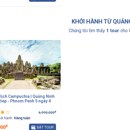
KHỞI HÀNH TỪ QUẢN
Chúng tôi tìm thấy
1 tour
cho 
 lịch Campuchia | Quảng Ninh
Riep - Phnom Penh 5 ngày 4
đ
6,990,000
hởi hành:
Hàng tuần
đ
000
ĐẶT TOUR