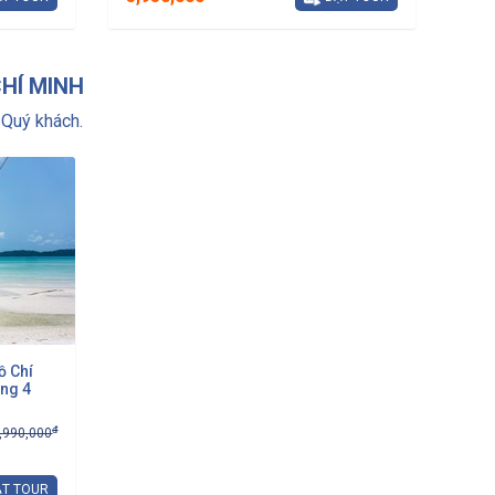
CHÍ MINH
Quý khách.
ồ Chí
ong 4
đ
,990,000
T TOUR