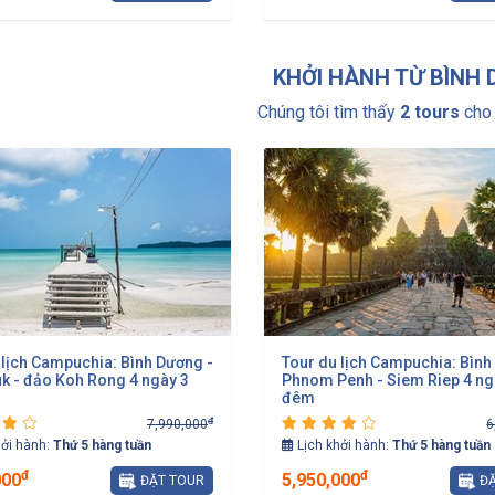
KHỞI HÀNH TỪ BÌNH
Chúng tôi tìm thấy
2 tours
cho 
 lịch Campuchia: Bình Dương -
Tour du lịch Campuchia: Bình
k - đảo Koh Rong 4 ngày 3
Phnom Penh - Siem Riep 4 ng
đêm
đ
7,990,000
6
hởi hành:
Thứ 5 hàng tuần
Lịch khởi hành:
Thứ 5 hàng tuần
đ
đ
000
5,950,000
ĐẶT TOUR
ĐẶ