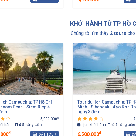
KHỞI HÀNH TỪ TP HỒ 
Chúng tôi tìm thấy
2 tours
cho 
 lịch Campuchia: TP Hồ Chí
Tour du lịch Campuchia: TP H
Phnom Penh - Siem Riep 4
Minh - Sihanouk - đảo Koh R
 đêm
ngày 3 đêm
đ
15,990,000
7
hởi hành:
Thứ 5 hàng tuần
Lịch khởi hành:
Thứ 5 hàng tuần
đ
đ
,000
6,500,000
ĐẶT TOUR
ĐẶ