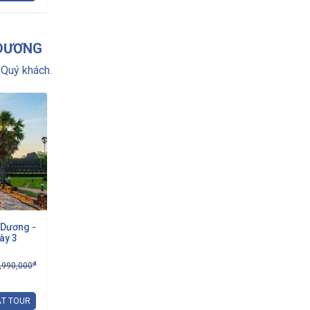
 DƯƠNG
Quý khách.
 Dương -
ày 3
đ
,990,000
T TOUR