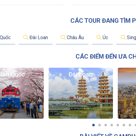
CÁC TOUR ĐANG TÌM P
Quốc
Đài Loan
Châu Âu
Úc
Sing
CÁC ĐIỂM ĐẾN ƯA C
Hàn Quốc
Đài Loan