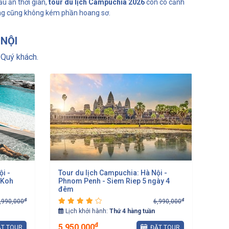
dấu ấn thời gian,
tour du lịch Campuchia 2026
còn có cảnh
g cũng không kém phần hoang sơ.
 NỘI
Quý khách.
ội -
Tour du lịch Campuchia: Hà Nội -
 Koh
Phnom Penh - Siem Riep 5 ngày 4
đêm
đ
đ
,990,000
6,990,000
Lịch khởi hành:
Thứ 4 hàng tuần
đ
5,950,000
T TOUR
ĐẶT TOUR