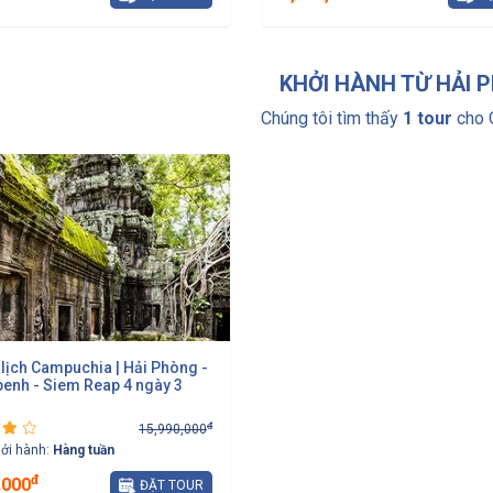
KHỞI HÀNH TỪ HẢI 
Chúng tôi tìm thấy
1 tour
cho 
 lịch Campuchia | Hải Phòng -
nh - Siem Reap 4 ngày 3
đ
15,990,000
hởi hành:
Hàng tuần
đ
,000
ĐẶT TOUR