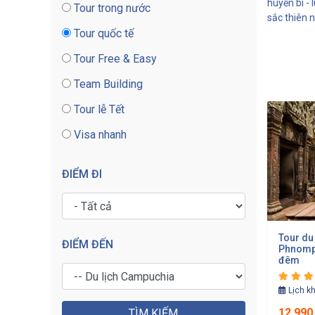
huyền bí 
Tour trong nước
sắc thiên
Tour quốc tế
Tour Free & Easy
Team Building
Tour lễ Tết
Visa nhanh
ĐIỂM ĐI
Tour du 
ĐIỂM ĐẾN
Phnompe
đêm
Lịch k
12,990
TÌM KIẾM