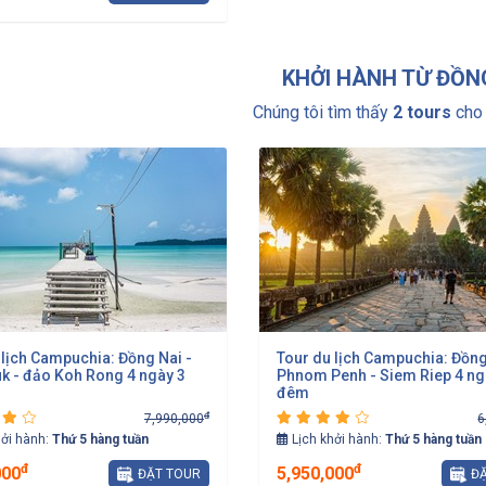
KHỞI HÀNH TỪ ĐỒN
Chúng tôi tìm thấy
2 tours
cho 
 lịch Campuchia: Đồng Nai -
Tour du lịch Campuchia: Đồng
k - đảo Koh Rong 4 ngày 3
Phnom Penh - Siem Riep 4 ng
đêm
đ
7,990,000
6
hởi hành:
Thứ 5 hàng tuần
Lịch khởi hành:
Thứ 5 hàng tuần
đ
đ
000
5,950,000
ĐẶT TOUR
ĐẶ