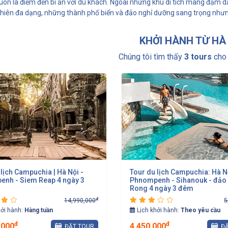
- luôn là điểm đến bí ẩn với du khách. Ngoài những khu di tích mang đậm 
 nhiên đa dạng, những thành phố biển và đảo nghỉ dưỡng sang trọng nhưn
KHỞI HÀNH TỪ HÀ
Chúng tôi tìm thấy
3 tours
cho 
lịch Campuchia | Hà Nội -
Tour du lịch Campuchia: Hà N
nh - Siem Reap 4 ngày 3
Phnompenh - Sihanouk - đảo
Rong 4 ngày 3 đêm
đ
14,990,000
5
hởi hành:
Hàng tuần
Lịch khởi hành:
Theo yêu cầu
đ
đ
,000
4,450,000
ĐẶT TOUR
ĐẶ