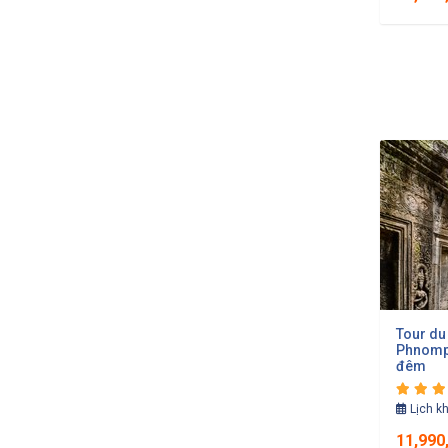
Tour du
Phnompe
đêm
Lịch k
11,990