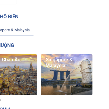
HỔ BIẾN
apore & Malaysia
HUỘNG
Châu Âu
Singapore &
Ph
Malaysia
Trấ