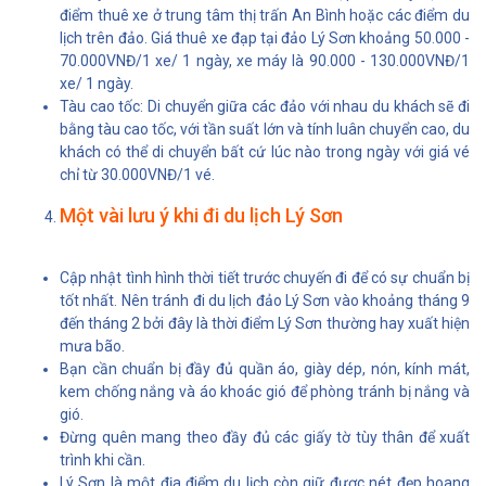
điểm thuê xe ở trung tâm thị trấn An Bình hoặc các điểm du
lịch trên đảo. Giá thuê xe đạp tại đảo Lý Sơn khoảng 50.000 -
70.000VNĐ/1 xe/ 1 ngày, xe máy là 90.000 - 130.000VNĐ/1
xe/ 1 ngày.
Tàu cao tốc: Di chuyển giữa các đảo với nhau du khách sẽ đi
bằng tàu cao tốc, với tần suất lớn và tính luân chuyển cao, du
khách có thể di chuyển bất cứ lúc nào trong ngày với giá vé
chỉ từ 30.000VNĐ/1 vé.
Một vài lưu ý khi đi du lịch Lý Sơn
Cập nhật tình hình thời tiết trước chuyến đi để có sự chuẩn bị
tốt nhất. Nên tránh đi du lịch đảo Lý Sơn vào khoảng tháng 9
đến tháng 2 bởi đây là thời điểm Lý Sơn thường hay xuất hiện
mưa bão.
Bạn cần chuẩn bị đầy đủ quần áo, giày dép, nón, kính mát,
kem chống nắng và áo khoác gió để phòng tránh bị nắng và
gió.
Đừng quên mang theo đầy đủ các giấy tờ tùy thân để xuất
trình khi cần.
Lý Sơn là một địa điểm du lịch còn giữ được nét đẹp hoang