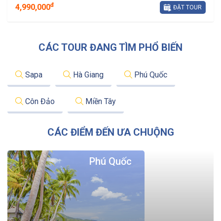
đ
4,990,000
ĐẶT TOUR
CÁC TOUR ĐANG TÌM PHỔ BIẾN
Sapa
Hà Giang
Phú Quốc
Côn Đảo
Miền Tây
CÁC ĐIỂM ĐẾN ƯA CHUỘNG
Phú Quốc