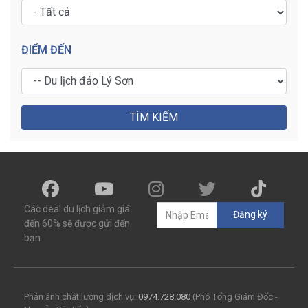
ĐIỂM ĐẾN
TÌM KIẾM
Các deal du lịch giảm giá
Đăng ký
đến 60% sẽ được gửi đến
bạn
Phản ánh chất lượng dịch vụ:
0974.728.080
(Phó Tổng Giám Đốc -