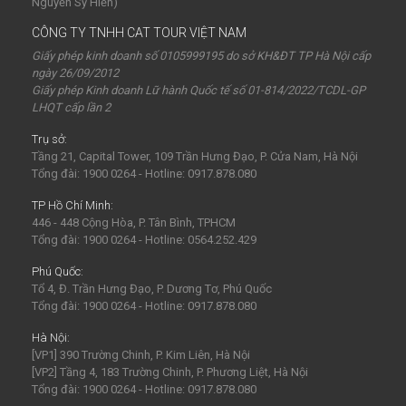
Nguyễn Sỹ Hiển)
CÔNG TY TNHH CAT TOUR VIỆT NAM
Giấy phép kinh doanh số 0105999195 do sở KH&ĐT TP Hà Nội cấp
ngày 26/09/2012
Giấy phép Kinh doanh Lữ hành Quốc tế số 01-814/2022/TCDL-GP
LHQT cấp lần 2
Trụ sở:
Tầng 21, Capital Tower, 109 Trần Hưng Đạo, P. Cửa Nam, Hà Nội
Tổng đài: 1900 0264 - Hotline: 0917.878.080
TP Hồ Chí Minh:
446 - 448 Cộng Hòa, P. Tân Bình, TPHCM
Tổng đài: 1900 0264 - Hotline: 0564.252.429
Phú Quốc:
Tổ 4, Đ. Trần Hưng Đạo, P. Dương Tơ, Phú Quốc
Tổng đài: 1900 0264 - Hotline: 0917.878.080
Hà Nội:
[VP1] 390 Trường Chinh, P. Kim Liên, Hà Nội
[VP2] Tầng 4, 183 Trường Chinh, P. Phương Liệt, Hà Nội
Tổng đài: 1900 0264 - Hotline: 0917.878.080