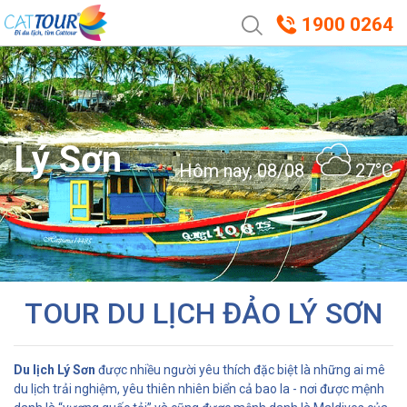
1900 0264
Lý Sơn
Hôm nay, 08/08
27°C
TOUR DU LỊCH ĐẢO LÝ SƠN
Du lịch Lý Sơn
được nhiều người yêu thích đặc biệt là những ai mê
du lịch trải nghiệm, yêu thiên nhiên biển cả bao la - nơi được mệnh