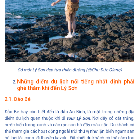
Có một Lý Sơn đẹp tựa thiên đường (@Chu Đức Giang)
Những điểm du lịch nổi tiếng nhất định phải
ghé thăm khi đến Lý Sơn
2.1. Đảo Bé
Đảo Bé hay còn biết đến là đảo An Bình, là một trong những địa
điểm du lịch quen thuộc khi đi
tour Lý Sơn
. Nơi đây có cát trắng,
nước biển trong xanh và các rạn san hô đầy màu sắc. Du khách có
thể tham gia các hoạt động ngoài trời thú vị như lặn biển ngắm san
hô, bơi lội, cano, đi thuyền kayak,...Đặc biệt du khách có thể cắm trại