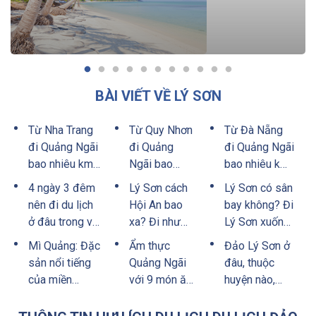
BÀI VIẾT VỀ LÝ SƠN
Từ Nha Trang
Từ Quy Nhơn
Từ Đà Nẵng
đi Quảng Ngãi
đi Quảng
đi Quảng Ngãi
bao nhiêu km?
Ngãi bao
bao nhiêu km?
Đi bằng
nhiêu km? Xe
Đi ra đảo Lý
4 ngày 3 đêm
Lý Sơn cách
Lý Sơn có sân
phương tiện
Quy Nhơn đi
Sơn thế nào?
nên đi du lịch
Hội An bao
bay không? Đi
gì??
Quảng Ngãi
ở đâu trong và
xa? Đi như
Lý Sơn xuống
uy tín
ngoài nước?
thế nào để
sân bay nào?
Mì Quảng: Đặc
Ẩm thực
Đảo Lý Sơn ở
nhanh chóng
sản nổi tiếng
Quảng Ngãi
đâu, thuộc
và an toàn
của miền
với 9 món ăn
huyện nào,
Trung
ngon, rẻ và vô
tỉnh nào? Đi
cùng đặc
đến nơi có