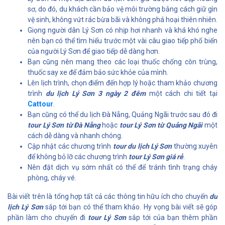
sơ, do đó, du khách cần bảo vệ môi trường bằng cách giữ gìn
vệ sinh, không vứt rác bừa bãi và không phá hoại thiên nhiên.
Giọng người dân Lý Sơn có nhịp hơi nhanh và khá khó nghe
nên bạn có thể tìm hiểu trước một vài câu giao tiếp phổ biến
của người Lý Sơn để giao tiếp dễ dàng hơn.
Bạn cũng nên mang theo các loại thuốc chống côn trùng,
thuốc say xe để đảm bảo sức khỏe của mình.
Lên lịch trình, chọn điểm đến hợp lý hoặc tham khảo chương
trình
du lịch Lý Sơn 3 ngày 2 đêm
một cách chi tiết tại
Cattour
.
Bạn cũng có thể du lịch Đà Nẵng, Quảng Ngãi trước sau đó đi
tour Lý Sơn từ Đà Nẵng
hoặc
tour Lý Sơn từ Quảng Ngãi
một
cách dễ dàng và nhanh chóng.
Cập nhật các chương trình
tour du lịch Lý Sơn
thường xuyên
để không bỏ lỡ các chương trình
tour Lý Sơn giá rẻ
.
Nên đặt dịch vụ sớm nhất có thể để tránh tình trạng cháy
phòng, cháy vé.
Bài viết trên là tổng hợp tất cả các thông tin hữu ích cho chuyến
du
lịch Lý Sơn
sắp tới bạn có thể tham khảo. Hy vọng bài viết sẽ góp
phần làm cho chuyến đi
tour Lý Sơn
sắp tới của bạn thêm phần