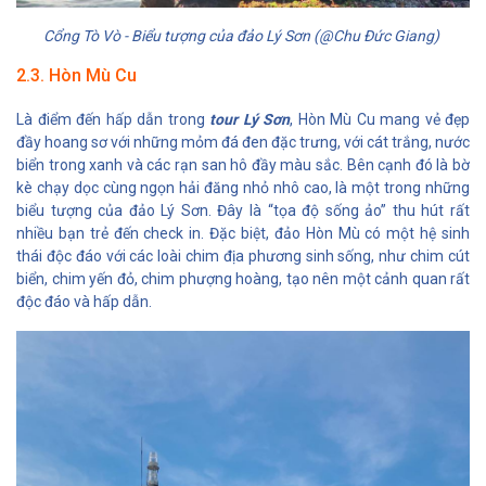
Cổng Tò Vò - Biểu tượng của đảo Lý Sơn (@Chu Đức Giang)
2.3. Hòn Mù Cu
Là điểm đến hấp dẫn trong
tour Lý Sơn
, Hòn Mù Cu mang vẻ đẹp
đầy hoang sơ với những mỏm đá đen đặc trưng, với cát trắng, nước
biển trong xanh và các rạn san hô đầy màu sắc. Bên cạnh đó là bờ
kè chạy dọc cùng ngọn hải đăng nhỏ nhô cao, là một trong những
biểu tượng của đảo Lý Sơn. Đây là “tọa độ sống ảo” thu hút rất
nhiều bạn trẻ đến check in. Đặc biệt, đảo Hòn Mù có một hệ sinh
thái độc đáo với các loài chim địa phương sinh sống, như chim cút
biển, chim yến đỏ, chim phượng hoàng, tạo nên một cảnh quan rất
độc đáo và hấp dẫn.