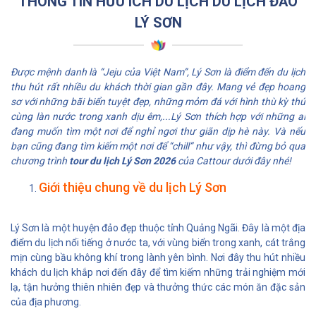
THÔNG TIN HƯU ÍCH DU LỊCH DU LỊCH ĐẢO
trưng
khó không?
LÝ SƠN
Được mệnh danh là “Jeju của Việt Nam”, Lý Sơn là điểm đến du lịch
thu hút rất nhiều du khách thời gian gần đây. Mang vẻ đẹp hoang
sơ với những bãi biển tuyệt đẹp, những mỏm đá với hình thù kỳ thú
cùng làn nước trong xanh dịu êm,...Lý Sơn thích hợp với những ai
đang muốn tìm một nơi để nghỉ ngơi thư giãn dịp hè này. Và nếu
bạn cũng đang tìm kiếm một nơi để “chill” như vậy, thì đừng bỏ qua
chương trình
tour du lịch Lý Sơn 2026
của Cattour dưới đây nhé!
Giới thiệu chung về du lịch Lý Sơn
Lý Sơn là một huyện đảo đẹp thuộc tỉnh Quảng Ngãi. Đây là một địa
điểm du lịch nổi tiếng ở nước ta, với vùng biển trong xanh, cát trắng
mịn cùng bầu không khí trong lành yên bình. Nơi đây thu hút nhiều
khách du lịch khắp nơi đến đây để tìm kiếm những trải nghiệm mới
lạ, tận hưởng thiên nhiên đẹp và thưởng thức các món ăn đặc sản
của địa phương.