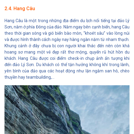
2.4. Hang Câu
Hang Câu là một trong những địa điểm du lịch nổi tiếng tại đảo Lý
Sơn, nằm ở phía Đông của đảo. Nằm ngay bên cạnh biển, hang Câu
theo thời gian sóng và gió biển bào mòn, “khoét sâu” vào lòng núi
và được hình thành cách ngày nay hàng ngàn năm từ nham thạch.
Khung cảnh ở đây chưa bị con người khai thác đến nên còn khá
hoang sơ mang một vẻ đẹp rất thơ mộng, quyến rũ hút hồn du
khách. Hang Câu được coi điểm check-in chụp ảnh ấn tượng khi
đến đảo Lý Sơn. Du khách có thể tận hưởng không khí trong lành,
yên bình của đảo qua các hoạt động như lặn ngắm san hô, chèo
thuyền hay teambuilding,...