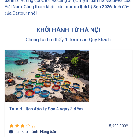
danh là “vương quốc tỏi” và cũng được mệnh danh là Maldives của
Việt Nam. Cùng tham khảo các
tour du lịch Lý Sơn 2026
dưới đây
của Cattour nhé !
KHỞI HÀNH TỪ HÀ NỘI
Chúng tôi tìm thấy
1 tour
cho Quý khách.
Tour du lịch đảo Lý Sơn 4 ngày 3 đêm
đ
5,990,000
Lịch khởi hành:
Hàng tuần