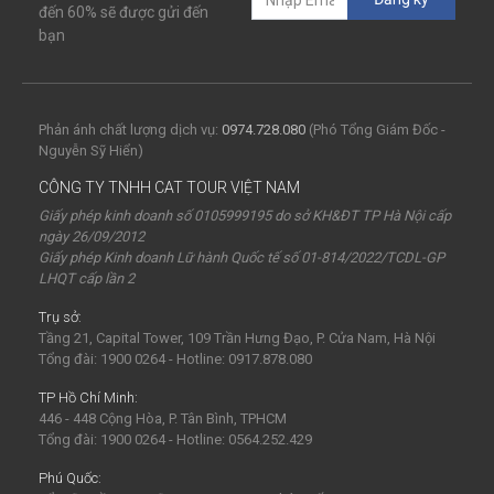
đến 60% sẽ được gửi đến
bạn
Phản ánh chất lượng dịch vụ:
0974.728.080
(Phó Tổng Giám Đốc -
Nguyễn Sỹ Hiển)
CÔNG TY TNHH CAT TOUR VIỆT NAM
Giấy phép kinh doanh số 0105999195 do sở KH&ĐT TP Hà Nội cấp
ngày 26/09/2012
Giấy phép Kinh doanh Lữ hành Quốc tế số 01-814/2022/TCDL-GP
LHQT cấp lần 2
Trụ sở:
Tầng 21, Capital Tower, 109 Trần Hưng Đạo, P. Cửa Nam, Hà Nội
Tổng đài: 1900 0264 - Hotline: 0917.878.080
TP Hồ Chí Minh:
446 - 448 Cộng Hòa, P. Tân Bình, TPHCM
Tổng đài: 1900 0264 - Hotline: 0564.252.429
Phú Quốc: