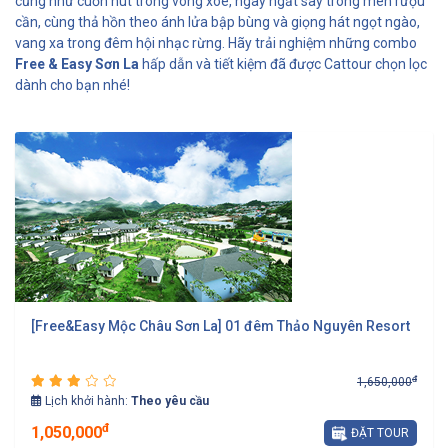
cũng như cuốn hút trong vòng xòe, ngây ngất say trong men rượu
cần, cùng thả hồn theo ánh lửa bập bùng và giọng hát ngọt ngào,
vang xa trong đêm hội nhạc rừng. Hãy trải nghiệm những combo
Free & Easy Sơn La
hấp dẫn và tiết kiệm đã được Cattour chọn lọc
dành cho bạn nhé!
[Free&Easy Mộc Châu Sơn La] 01 đêm Thảo Nguyên Resort
đ
1,650,000
Lịch khởi hành:
Theo yêu cầu
đ
1,050,000
ĐẶT TOUR