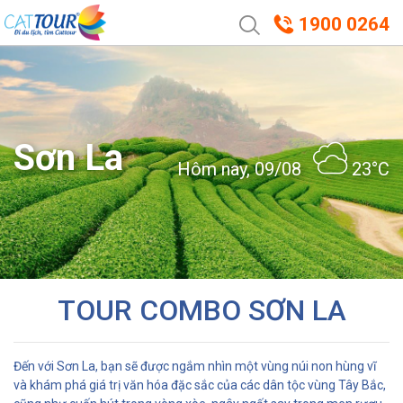
1900 0264
Sơn La
Hôm nay, 09/08
23°C
TOUR COMBO SƠN LA
Đến với Sơn La, bạn sẽ được ngắm nhìn một vùng núi non hùng vĩ
và khám phá giá trị văn hóa đặc sắc của các dân tộc vùng Tây Bắc,