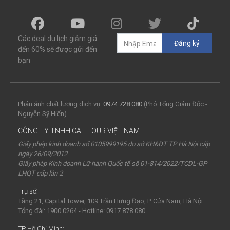
Các deal du lịch giảm giá
Đăng ký
đến 60% sẽ được gửi đến
bạn
Phản ánh chất lượng dịch vụ:
0974.728.080
(Phó Tổng Giám Đốc -
Nguyễn Sỹ Hiển)
CÔNG TY TNHH CAT TOUR VIỆT NAM
Giấy phép kinh doanh số 0105999195 do sở KH&ĐT TP Hà Nội cấp
ngày 26/09/2012
Giấy phép Kinh doanh Lữ hành Quốc tế số 01-814/2022/TCDL-GP
LHQT cấp lần 2
Trụ sở:
Tầng 21, Capital Tower, 109 Trần Hưng Đạo, P. Cửa Nam, Hà Nội
Tổng đài: 1900 0264 - Hotline: 0917.878.080
TP Hồ Chí Minh: