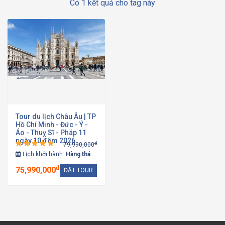
Có 1 kết quả cho tag này
Tour du lịch Châu Âu | TP
Hồ Chí Minh - Đức - Ý -
Áo - Thuỵ Sĩ - Pháp 11
ngày 10 đêm 2026
đ
79,990,000
Lịch khởi hành:
Hàng tháng
đ
75,990,000
ĐẶT TOUR