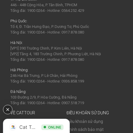
446 - 448 Cộng Hòa, P. Tân Bình, TPHCM
Tổng đài: 1900 0264 - Hotline: 0564.252.429
Phú Quốc:
Tổ 4, Đ. Trần Hưng Đạo, P. Dương Tơ, Phú Quốc
Tổng đài: 1900 0264 - Hotline: 0917.878.080
Hà Nội:
[VP1] 390 Trường Chinh, P. Kim Liên, Hà Nội
[VP2] Tầng 4, 183 Trường Chinh, P. Phương Liệt, Hà Nội
Tổng đài: 1900 0264 - Hotline: 0917.878.080
Hải Phòng:
246 Hai Bà Trưng, P. Lê Chân, Hải Phòng
Tổng đài: 1900 0264 - Hotline: 0936.858.199
Đà Nẵng:
103 Đường 2/9, P. Hòa Cường, Đà Nẵng
Tổng đài: 1900 0264 - Hotline: 0907.518.719
VỀ CATTOUR
ĐIỀU KHOẢN SỬ DỤNG
Về chúng tôi
Điều khoản sử dụng
Cat Tour
ONLINE
Tin tức
Chính sách bảo mật