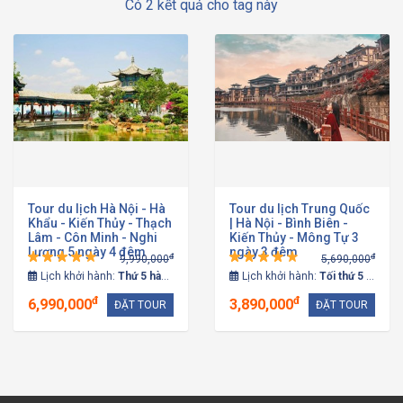
Có 2 kết quả cho tag này
Tour du lịch Hà Nội - Hà
Tour du lịch Trung Quốc
Khẩu - Kiến Thủy - Thạch
| Hà Nội - Bình Biên -
Lâm - Côn Minh - Nghi
Kiến Thủy - Mông Tự 3
Lương 5 ngày 4 đêm
ngày 3 đêm
đ
đ
9,990,000
5,690,000
Lịch khởi hành:
Thứ 5 hàng tuần
Lịch khởi hành:
Tối thứ 5 hàng tuần
đ
đ
6,990,000
3,890,000
ĐẶT TOUR
ĐẶT TOUR