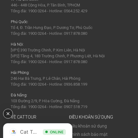
446 - 448 Cộng Hòa, P. Tân Bình, TPHCM
Tổng đài: 1900 0264 - Hotline: 0564.252.429
Phú Quốc:
Tổ 4, Đ. Trần Hưng Đạo, P. Dương Tơ, Phú Quốc
Tổng đài: 1900 0264 - Hotline: 0917.878.080
Hà Nội:
[VP1] 390 Trường Chinh, P. Kim Liên, Hà Nội
[VP2] Tầng 4, 183 Trường Chinh, P. Phương Liệt, Hà Nội
Tổng đài: 1900 0264 - Hotline: 0917.878.080
Hải Phòng:
246 Hai Bà Trưng, P. Lê Chân, Hải Phòng
Tổng đài: 1900 0264 - Hotline: 0936.858.199
Đà Nẵng:
103 Đường 2/9, P. Hòa Cường, Đà Nẵng
Tổng đài: 1900 0264 - Hotline: 0907.518.719
VỀ CATTOUR
ĐIỀU KHOẢN SỬ DỤNG
Về chúng tôi
Điều khoản sử dụng
Cat Tour
ONLINE
Tin tức
Chính sách bảo mật