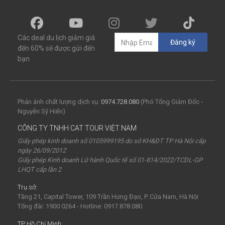
Các deal du lịch giảm giá
Đăng ký
đến 60% sẽ được gửi đến
bạn
Phản ánh chất lượng dịch vụ:
0974.728.080
(Phó Tổng Giám Đốc -
Nguyễn Sỹ Hiển)
CÔNG TY TNHH CAT TOUR VIỆT NAM
Giấy phép kinh doanh số 0105999195 do sở KH&ĐT TP Hà Nội cấp
ngày 26/09/2012
Giấy phép Kinh doanh Lữ hành Quốc tế số 01-814/2022/TCDL-GP
LHQT cấp lần 2
Trụ sở:
Tầng 21, Capital Tower, 109 Trần Hưng Đạo, P. Cửa Nam, Hà Nội
Tổng đài: 1900 0264 - Hotline: 0917.878.080
TP Hồ Chí Minh: