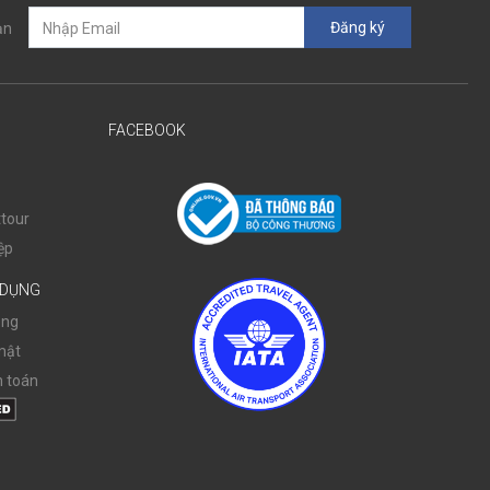
Đăng ký
ạn
FACEBOOK
tour
ệp
 DỤNG
ụng
mật
 toán