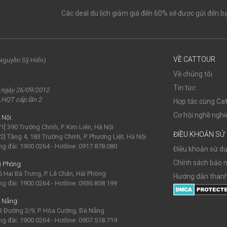
Các deal du lịch giảm giá đến 60% sẽ được gửi đến b
VỀ CATTOUR
Nguyễn Sỹ Hiển)
Về chúng tôi
Tin tức
 ngày 26/09/2012
LHQT cấp lần 2
Hợp tác cùng Cat
Cơ hội nghề nghi
 Nội:
1] 390 Trường Chinh, P. Kim Liên, Hà Nội
ĐIỀU KHOẢN SỬ
2] Tầng 4, 183 Trường Chinh, P. Phương Liệt, Hà Nội
ng đài: 1900 0264 - Hotline: 0917.878.080
Điều khoản sử d
Chính sách bảo 
i Phòng:
6 Hai Bà Trưng, P. Lê Chân, Hải Phòng
Hướng dẫn thanh
ng đài: 1900 0264 - Hotline: 0936.858.199
 Nẵng:
3 Đường 2/9, P. Hòa Cường, Đà Nẵng
ng đài: 1900 0264 - Hotline: 0907.518.719