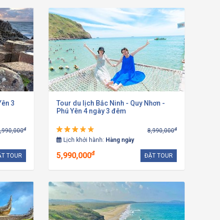
Yên 3
Tour du lịch Bắc Ninh - Quy Nhơn -
Phú Yên 4 ngày 3 đêm
đ
đ
,990,000
8,990,000
Lịch khởi hành:
Hàng ngày
đ
5,990,000
ẶT TOUR
ĐẶT TOUR