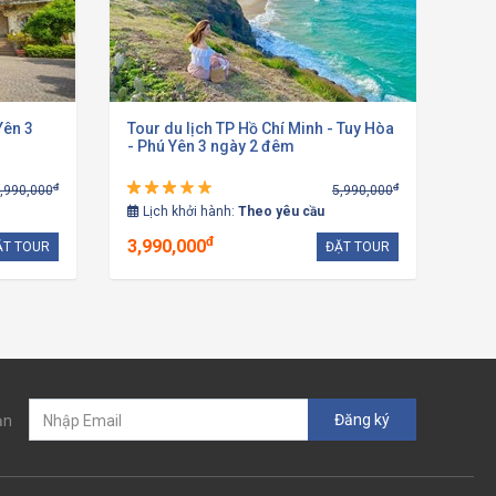
Yên 3
Tour du lịch TP Hồ Chí Minh - Tuy Hòa
- Phú Yên 3 ngày 2 đêm
đ
đ
,990,000
5,990,000
Lịch khởi hành:
Theo yêu cầu
đ
3,990,000
ẶT TOUR
ĐẶT TOUR
Đăng ký
ạn