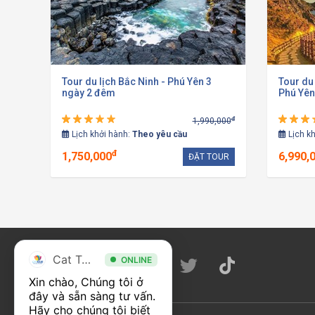
Tour du lịch Bắc Ninh - Phú Yên 3
Tour du
ngày 2 đêm
Phú Yên
đ
1,990,000
Lịch khởi hành:
Theo yêu cầu
Lịch k
đ
1,750,000
6,990,
ĐẶT TOUR
Cat Tour
ONLINE
Xin chào, Chúng tôi ở 
đây và sẵn sàng tư vấn. 
Hãy cho chúng tôi biết 