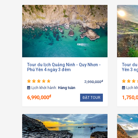
Tour du lịch Quảng Ninh - Quy Nhơn -
Tour du 
Phú Yên 4 ngày 3 đêm
Yên 3 n
đ
7,990,000
Lịch khởi hành:
Hàng tuần
Lịch k
đ
6,990,000
1,750,
ĐẶT TOUR