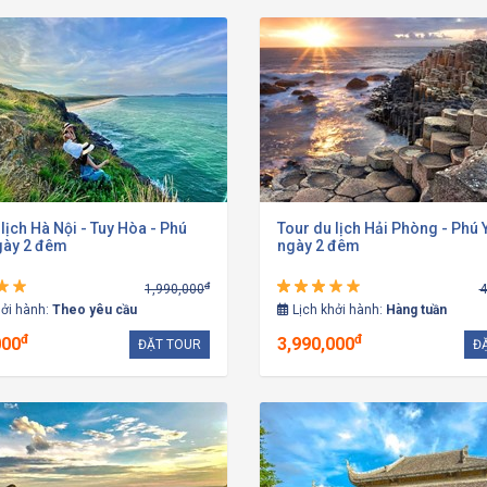
lịch Hà Nội - Tuy Hòa - Phú
Tour du lịch Hải Phòng - Phú 
gày 2 đêm
ngày 2 đêm
đ
1,990,000
4
hởi hành:
Theo yêu cầu
Lịch khởi hành:
Hàng tuần
đ
đ
000
3,990,000
ĐẶT TOUR
Đ