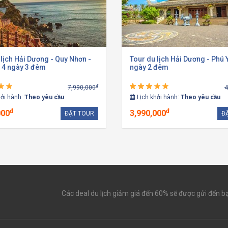
 lịch Hải Dương - Quy Nhơn -
Tour du lịch Hải Dương - Phú 
 4 ngày 3 đêm
ngày 2 đêm
đ
7,990,000
4
hởi hành:
Theo yêu cầu
Lịch khởi hành:
Theo yêu cầu
đ
đ
000
3,990,000
ĐẶT TOUR
Đ
Các deal du lịch giảm giá đến 60% sẽ được gửi đến b