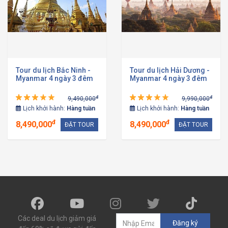
Tour du lịch Bắc Ninh -
Tour du lịch Hải Dương -
Myanmar 4 ngày 3 đêm
Myanmar 4 ngày 3 đêm
đ
đ
9,490,000
9,990,000
Lịch khởi hành:
Hàng tuần
Lịch khởi hành:
Hàng tuần
đ
đ
8,490,000
8,490,000
ĐẶT TOUR
ĐẶT TOUR
Các deal du lịch giảm giá
Đăng ký