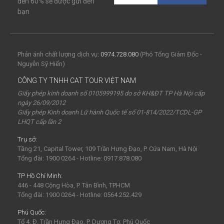
đến 60% sẽ được gửi đến
bạn
Phản ánh chất lượng dịch vụ:
0974.728.080
(Phó Tổng Giám Đốc -
Nguyễn Sỹ Hiển)
CÔNG TY TNHH CAT TOUR VIỆT NAM
Giấy phép kinh doanh số 0105999195 do sở KH&ĐT TP Hà Nội cấp
ngày 26/09/2012
Giấy phép Kinh doanh Lữ hành Quốc tế số 01-814/2022/TCDL-GP
LHQT cấp lần 2
Trụ sở:
Tầng 21, Capital Tower, 109 Trần Hưng Đạo, P. Cửa Nam, Hà Nội
Tổng đài: 1900 0264 - Hotline: 0917.878.080
TP Hồ Chí Minh:
446 - 448 Cộng Hòa, P. Tân Bình, TPHCM
Tổng đài: 1900 0264 - Hotline: 0564.252.429
Phú Quốc:
Tổ 4, Đ. Trần Hưng Đạo, P. Dương Tơ, Phú Quốc