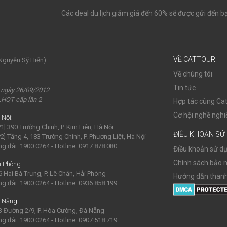
Các deal du lịch giảm giá đến 60% sẽ được gửi đến b
VỀ CATTOUR
Nguyễn Sỹ Hiển)
Về chúng tôi
Tin tức
 ngày 26/09/2012
LHQT cấp lần 2
Hợp tác cùng Cat
Cơ hội nghề nghi
 Nội:
1] 390 Trường Chinh, P. Kim Liên, Hà Nội
ĐIỀU KHOẢN SỬ
2] Tầng 4, 183 Trường Chinh, P. Phương Liệt, Hà Nội
ng đài: 1900 0264 - Hotline: 0917.878.080
Điều khoản sử d
Chính sách bảo 
i Phòng:
6 Hai Bà Trưng, P. Lê Chân, Hải Phòng
Hướng dẫn thanh
ng đài: 1900 0264 - Hotline: 0936.858.199
 Nẵng:
3 Đường 2/9, P. Hòa Cường, Đà Nẵng
ng đài: 1900 0264 - Hotline: 0907.518.719