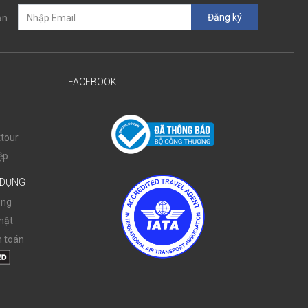
Đăng ký
ạn
FACEBOOK
tour
ệp
 DỤNG
ụng
mật
 toán