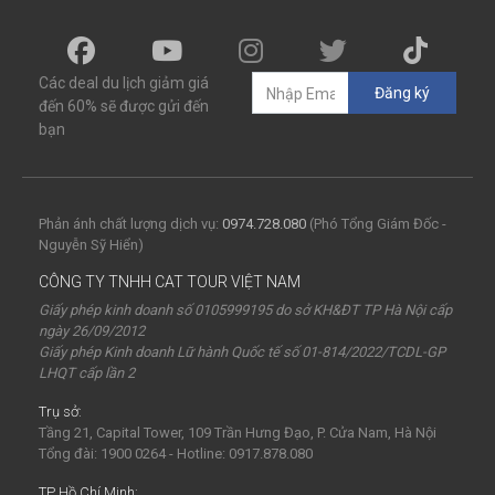
Các deal du lịch giảm giá
Đăng ký
đến 60% sẽ được gửi đến
bạn
Phản ánh chất lượng dịch vụ:
0974.728.080
(Phó Tổng Giám Đốc -
Nguyễn Sỹ Hiển)
CÔNG TY TNHH CAT TOUR VIỆT NAM
Giấy phép kinh doanh số 0105999195 do sở KH&ĐT TP Hà Nội cấp
ngày 26/09/2012
Giấy phép Kinh doanh Lữ hành Quốc tế số 01-814/2022/TCDL-GP
LHQT cấp lần 2
Trụ sở:
Tầng 21, Capital Tower, 109 Trần Hưng Đạo, P. Cửa Nam, Hà Nội
Tổng đài: 1900 0264 - Hotline: 0917.878.080
TP Hồ Chí Minh: