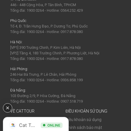
446 - 448 Cộng Hòa, P. Tân Bình, TPHCM
Tổng đài: 1900 0264 - Hotline: 0564.252.429
Phú Quốc:
Tổ 4, Đ. Trần Hưng Đạo, P. Dương Tơ, Phú Quốc
Tổng đài: 1900 0264 - Hotline: 0917.878.080
Hà Nội:
[VP1] 390 Trường Chinh, P. Kim Liên, Hà Nội
[VP2] Tầng 4, 183 Trường Chinh, P. Phương Liệt, Hà Nội
Tổng đài: 1900 0264 - Hotline: 0917.878.080
Hải Phòng:
246 Hai Bà Trưng, P. Lê Chân, Hải Phòng
Tổng đài: 1900 0264 - Hotline: 0936.858.199
Đà Nẵng:
103 Đường 2/9, P. Hòa Cường, Đà Nẵng
Tổng đài: 1900 0264 - Hotline: 0907.518.719
VỀ CATTOUR
ĐIỀU KHOẢN SỬ DỤNG
Về chúng tôi
Điều khoản sử dụng
Cat Tour
ONLINE
Tin tức
Chính sách bảo mật