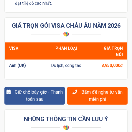
đạt tỉ lệ đỗ cao nhất.
GIÁ TRỌN GÓI VISA CHÂU ÂU NĂM 2026
VISA
PHÂN LOẠI
GIÁ TRỌN
GÓI
Anh (UK)
Du lịch, công tác
8,950,000đ
Giữ chỗ bây giờ - Thanh
Bấm để nghe tư vấn
toán sau
miễn phí
NHỮNG THÔNG TIN CẦN LƯU Ý