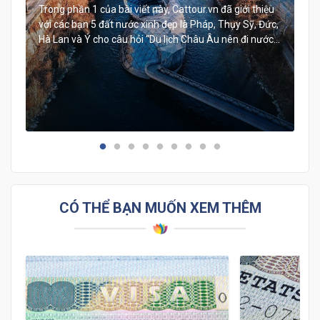
Những đất nước nhất định phải đến
Trong phần 1 của bài viết này, Cattour.vn đã giới thiệu
với các bạn 5 đất nước xinh đẹp là Pháp, Thụy Sỹ, Đức,
một lần trong đời (Phần 2)
Hà Lan và Ý cho câu hỏi “Du lịch Châu Âu nên đi nước
nào”. Trong phần này sẽ là những đất nước Châu Âu
khác cũng rất tuyệt vời để bạn có thể lựa chọn cho
chuyến du lịch của mình.
CÓ THỂ BẠN MUỐN XEM THÊM