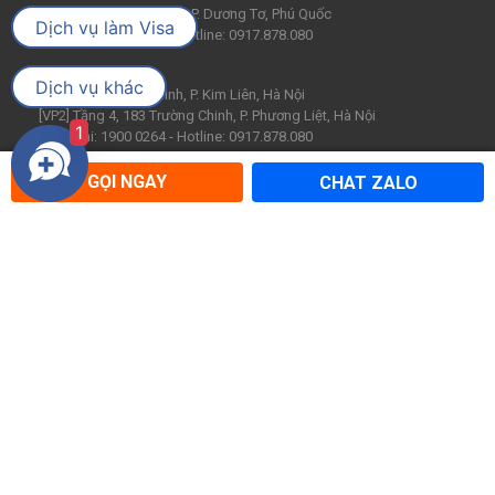
Tổ 4, Đ. Trần Hưng Đạo, P. Dương Tơ, Phú Quốc
Dịch vụ làm Visa
Tổng đài: 1900 0264 - Hotline: 0917.878.080
Hà Nội:
Dịch vụ khác
[VP1] 390 Trường Chinh, P. Kim Liên, Hà Nội
[VP2] Tầng 4, 183 Trường Chinh, P. Phương Liệt, Hà Nội
1
Tổng đài: 1900 0264 - Hotline: 0917.878.080
Hải Phòng:
GỌI NGAY
CHAT ZALO
246 Hai Bà Trưng, P. Lê Chân, Hải Phòng
Tổng đài: 1900 0264 - Hotline: 0936.858.199
Đà Nẵng:
103 Đường 2/9, P. Hòa Cường, Đà Nẵng
Tổng đài: 1900 0264 - Hotline: 0907.518.719
VỀ CATTOUR
ĐIỀU KHOẢN SỬ DỤNG
Về chúng tôi
Điều khoản sử dụng
Tin tức
Chính sách bảo mật
Hợp tác cùng Cattour
Hướng dẫn thanh toán
Cơ hội nghề nghiệp