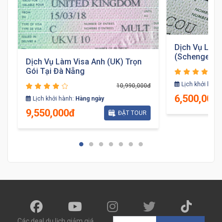
Dịch Vụ Làm
(Schengen) T
Dịch Vụ Làm Visa Anh (UK) Trọn
Gói Tại Đà Nẵng
đ
Lịch khởi hành
10,990,000đ
6,500,000
Lịch khởi hành:
Hàng ngày
9,550,000đ
ĐẶT TOUR
Các deal du lịch giảm giá