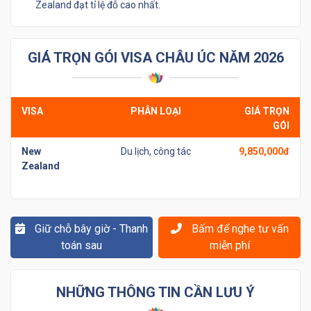
Zealand đạt tỉ lệ đỗ cao nhất.
GIÁ TRỌN GÓI VISA CHÂU ÚC NĂM 2026
VISA
PHÂN LOẠI
GIÁ TRỌN
GÓI
New
Du lịch, công tác
9,850,000đ
Zealand
Giữ chỗ bây giờ - Thanh
Bấm để nghe tư vấn
toán sau
miễn phí
NHỮNG THÔNG TIN CẦN LƯU Ý