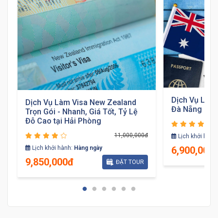
Dịch Vụ Làm 
Dịch Vụ Làm Visa New Zealand
Đà Nẵng
Trọn Gói - Nhanh, Giá Tốt, Tỷ Lệ
Đỗ Cao tại Hải Phòng
đ
11,000,000đ
Lịch khởi hành
6,900,000
Lịch khởi hành:
Hàng ngày
9,850,000đ
ĐẶT TOUR