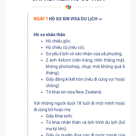
NGÀY 1
HỒ SƠ XIN VISA DU LỊCH
Hồ sơ nhân thân
Hộ chiếu gốc;
Hộ chiếu cũ (nếu có);
Sơ yếu lí lịch có xác nhận của xã phường;
2 ảnh 4x6cm (nền trắng, nhìn thẳng mặt,
không photoshop, chụp mới không quá 6
tháng);
Giấy đăng kí kết hôn (nếu đi cùng vợ/ hoặc
chồng)
Tờ khai xin visa New Zealand;
Với những người dưới 18 tuổi đi một mình hoặc
đi cùng bố hoặc mẹ:
Giấy khai sinh;
Tờ khai nhân thân và lịch trình du lịch (bố
mẹ ký tên);
Giấy ủy quyền đưa con đi nước ngoài của