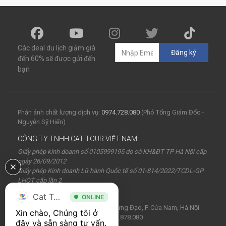
Các deal du lịch giảm giá
Đăng ký
đến 60% sẽ được gửi đến
bạn
Phản ánh chất lượng dịch vụ:
0974.728.080
(Phó Tổng Giám Đốc -
Nguyễn Sỹ Hiển)
CÔNG TY TNHH CAT TOUR VIỆT NAM
Giấy phép kinh doanh số 0105999195 do sở KH&ĐT TP Hà Nội cấp
ngày 26/09/2012
Giấy phép Kinh doanh Lữ hành Quốc tế số 01-814/2022/TCDL-GP
LHQT cấp lần 2
Cat Tour
ONLINE
Trụ sở:
Tầng 21, Capital Tower, 109 Trần Hưng Đạo, P. Cửa Nam, Hà Nội
Xin chào, Chúng tôi ở 
Tổng đài: 1900 0264 - Hotline: 0917.878.080
đây và sẵn sàng tư vấn. 