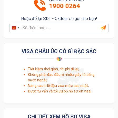
1900 0264
Hoặc để lại SĐT - Cattour sẽ gọi cho bạn!
Vietnam
+84
VISA CHÂU ÚC CÓ GÌ ĐẶC SẮC
Tiết kiệm thời gian, chi phí đi lại;
Không phải đau đầu vì nhiều giấy tờ tiếng
nước ngoài;
Nâng cao tỉ lệ đậu visa mức cao nhất;
Được tư vấn và tối ưu bộ hồ sơ xin visa;
CHI TIẾT XEM HỒ SƠ VISA