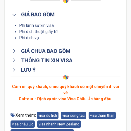
GIÁ BAO GỒM
Phí lãnh sự xin visa.
Phí dịch thuật giấy tờ.
Phí dịch vụ.
GIÁ CHƯA BAO GỒM
THÔNG TIN XIN VISA
LƯU Ý
Cảm ơn quý khách, chúc quý khách có một chuyến đi vui
vẻ
Cattour - Dịch vụ xin visa Visa Châu Úc hàng đầu!
Xem thêm:
visa du lịch
visa công tác
visa thăm thân
visa châu Úc
visa nhanh New Zealand