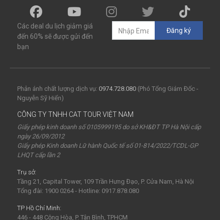
Các deal du lịch giảm giá
Đăng ký
đến 60% sẽ được gửi đến
bạn
Phản ánh chất lượng dịch vụ:
0974.728.080
(Phó Tổng Giám Đốc -
Nguyễn Sỹ Hiển)
CÔNG TY TNHH CAT TOUR VIỆT NAM
Giấy phép kinh doanh số 0105999195 do sở KH&ĐT TP Hà Nội cấp
ngày 26/09/2012
Giấy phép Kinh doanh Lữ hành Quốc tế số 01-814/2022/TCDL-GP
LHQT cấp lần 2
Trụ sở:
Tầng 21, Capital Tower, 109 Trần Hưng Đạo, P. Cửa Nam, Hà Nội
Tổng đài: 1900 0264 - Hotline: 0917.878.080
TP Hồ Chí Minh:
446 - 448 Cộng Hòa, P. Tân Bình, TPHCM