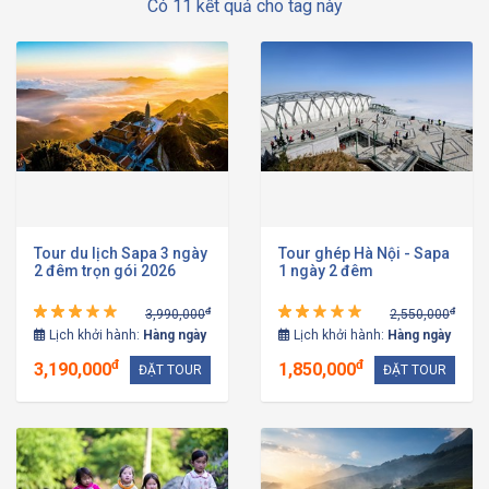
Có 11 kết quả cho tag này
Tour du lịch Sapa 3 ngày
Tour ghép Hà Nội - Sapa
2 đêm trọn gói 2026
1 ngày 2 đêm
đ
đ
3,990,000
2,550,000
Lịch khởi hành:
Hàng ngày
Lịch khởi hành:
Hàng ngày
đ
đ
3,190,000
1,850,000
ĐẶT TOUR
ĐẶT TOUR