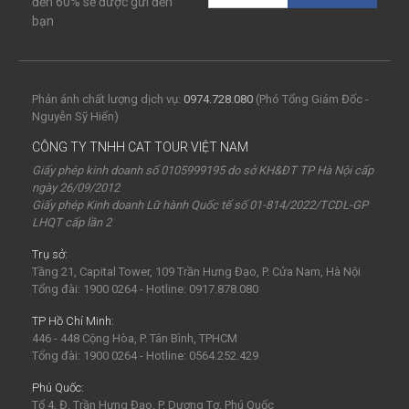
đến 60% sẽ được gửi đến
bạn
Phản ánh chất lượng dịch vụ:
0974.728.080
(Phó Tổng Giám Đốc -
Nguyễn Sỹ Hiển)
CÔNG TY TNHH CAT TOUR VIỆT NAM
Giấy phép kinh doanh số 0105999195 do sở KH&ĐT TP Hà Nội cấp
ngày 26/09/2012
Giấy phép Kinh doanh Lữ hành Quốc tế số 01-814/2022/TCDL-GP
LHQT cấp lần 2
Trụ sở:
Tầng 21, Capital Tower, 109 Trần Hưng Đạo, P. Cửa Nam, Hà Nội
Tổng đài: 1900 0264 - Hotline: 0917.878.080
TP Hồ Chí Minh:
446 - 448 Cộng Hòa, P. Tân Bình, TPHCM
Tổng đài: 1900 0264 - Hotline: 0564.252.429
Phú Quốc:
Tổ 4, Đ. Trần Hưng Đạo, P. Dương Tơ, Phú Quốc