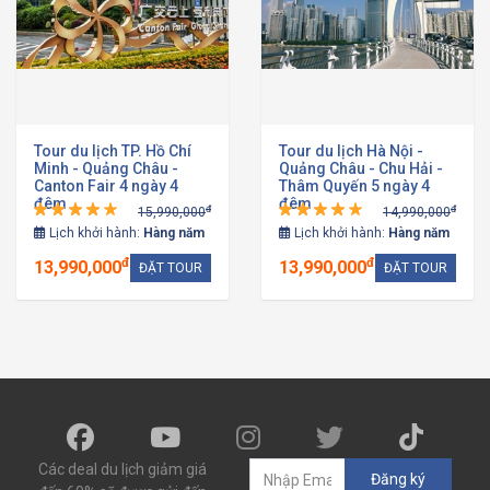
Tour du lịch TP. Hồ Chí
Tour du lịch Hà Nội -
Minh - Quảng Châu -
Quảng Châu - Chu Hải -
Canton Fair 4 ngày 4
Thâm Quyến 5 ngày 4
đêm
đêm
đ
đ
15,990,000
14,990,000
Lịch khởi hành:
Hàng năm
Lịch khởi hành:
Hàng năm
đ
đ
13,990,000
13,990,000
ĐẶT TOUR
ĐẶT TOUR
Các deal du lịch giảm giá
Đăng ký