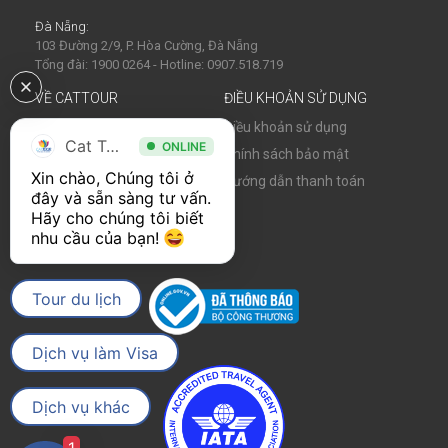
Đà Nẵng:
103 Đường 2/9, P. Hòa Cường, Đà Nẵng
Tổng đài: 1900 0264 - Hotline: 0907.518.719
VỀ CATTOUR
ĐIỀU KHOẢN SỬ DỤNG
Về chúng tôi
Điều khoản sử dụng
Cat Tour
ONLINE
Tin tức
Chính sách bảo mật
Xin chào, Chúng tôi ở 
Hợp tác cùng Cattour
Hướng dẫn thanh toán
đây và sẵn sàng tư vấn. 
Cơ hội nghề nghiệp
Hãy cho chúng tôi biết 
nhu cầu của bạn! 
Tour du lịch
Dịch vụ làm Visa
Dịch vụ khác