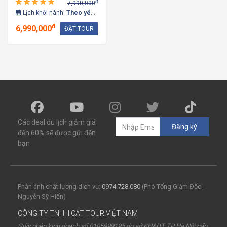
đ
7,990,000
Lịch khởi hành:
Theo yêu cầu
đ
6,990,000
ĐẶT TOUR
Các deal du lịch giảm giá
Đăng ký
đến 60% sẽ được gửi đến
bạn
Phản ánh chất lượng dịch vụ:
0974.728.080
(Phó Tổng Giám Đốc -
Nguyễn Sỹ Hiển)
CÔNG TY TNHH CAT TOUR VIỆT NAM
Giấy phép kinh doanh số 0105999195 do sở KH&ĐT TP Hà Nội cấp