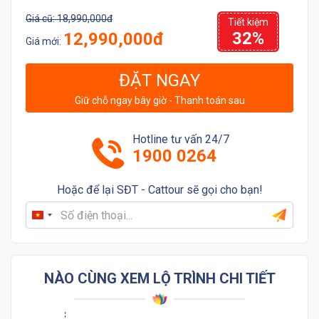
Giá cũ:
18,990,000đ
Tiết kiệm
32%
12,990,000đ
Giá mới:
ĐẶT NGAY
Giữ chỗ ngay bây giờ - Thanh toán sau
Hotline tư vấn 24/7
1900 0264
Hoặc để lại SĐT - Cattour sẽ gọi cho bạn!
Vietnam
+84
NÀO CÙNG XEM LỘ TRÌNH CHI TIẾT