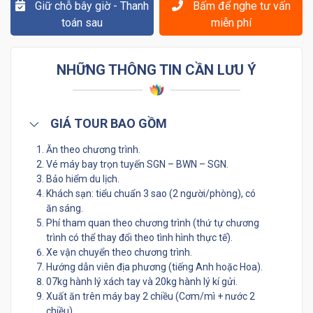
Giữ chỗ bây giờ - Thanh
Bấm để nghe tư vấn
toán sau
miễn phí
NHỮNG THÔNG TIN CẦN LƯU Ý
GIÁ TOUR BAO GỒM
Ăn theo chương trình.
Vé máy bay trọn tuyến SGN – BWN – SGN.
Bảo hiểm du lịch.
Khách sạn: tiểu chuẩn 3 sao (2 người/phòng), có
ăn sáng.
Phí tham quan theo chương trình (thứ tự chương
trình có thể thay đổi theo tình hình thực tế).
Xe vận chuyển theo chương trình.
Hướng dẫn viên địa phương (tiếng Anh hoặc Hoa).
07kg hành lý xách tay và 20kg hành lý kí gửi.
Xuất ăn trên máy bay 2 chiều (Cơm/mì + nước 2
chiều).