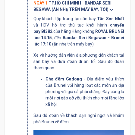
NGÀY 1
TP.HỒ CHÍ MINH - BANDAR SERI
BEGAWA (ĂN NHẸ TRÊN MÁY BAY, TỐI)
Quý khách tập trung tại sân bay
Tân Sơn Nhất
và HDV hỗ trợ thủ tục khởi hành
chuyến
bay BI382
của hãng Hàng không
ROYAL BRUNEI
lúc 14:15
, đến
Bandar Seri Begawan - Brunei
lúc 17:10
(ăn nhẹ trên máy bay).
Xe và hướng dẫn viên địa phương đón khách tại
sân bay và đưa đoàn đi ăn tối. Sau đó đoàn
tham quan:
Chợ đêm Gadong
- Địa điểm yêu thích
của Brunei với hàng loạt các món ăn địa
phương với giá cả phải chăng. Đây cùng là
một nơi gặp gỡ yêu thích cho mọi tầng lớp
xã hội.
Sau đó đoàn về khách sạn nghỉ ngơi và khám
phá Brunei về đêm.