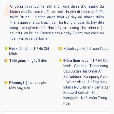
Chương trình tour là một món quà dành cho những du
khách của Cattour muốn có một chuyến đi khám phá đất
nước Brunei. Lộ trình được thiết kế đầy đủ những điểm
tham quan mà du khách cần tới trong chuyến đi, hãy đến
cùng trải nghiệm nhé. Nào hãy tự thưởng cho mình một
tour du lịch Brunei Darussalam 4 ngày 3 đêm một cách an
toàn, vui vẻ và tiết kiệm!
Nơi khởi hành:
TP Hồ Chí
Khách sạn:
Khách sạn 3 sao
Minh
Thời gian:
4 ngày 3 đêm
Điểm tham quan:
TP. Hồ Chí
Minh - Gadong - Temburong -
Cầu Sultan Haji Omar Ali
Saifuddien - Kampung Ayer
– Water Viilag - Hoàng cung
Phương tiện di chuyển:
Istana Nurul Iman - Jame Asr
Máy bay, ô tô
Hassanil Bolkiah - Chợ
Kianggeh - Ngôi chùa Trung
Hoa