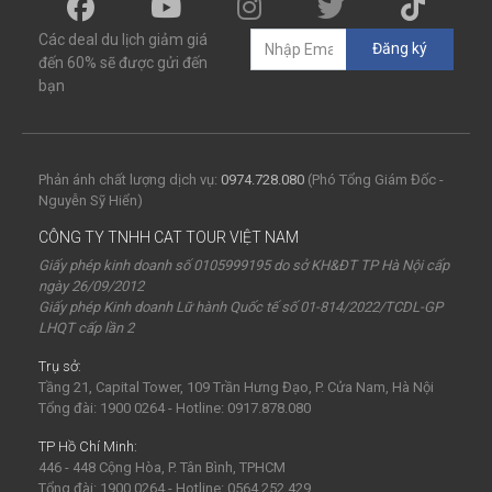
Các deal du lịch giảm giá
Đăng ký
đến 60% sẽ được gửi đến
bạn
Phản ánh chất lượng dịch vụ:
0974.728.080
(Phó Tổng Giám Đốc -
Nguyễn Sỹ Hiển)
CÔNG TY TNHH CAT TOUR VIỆT NAM
Giấy phép kinh doanh số 0105999195 do sở KH&ĐT TP Hà Nội cấp
ngày 26/09/2012
Giấy phép Kinh doanh Lữ hành Quốc tế số 01-814/2022/TCDL-GP
LHQT cấp lần 2
Trụ sở:
Tầng 21, Capital Tower, 109 Trần Hưng Đạo, P. Cửa Nam, Hà Nội
Tổng đài: 1900 0264 - Hotline: 0917.878.080
TP Hồ Chí Minh:
446 - 448 Cộng Hòa, P. Tân Bình, TPHCM
Tổng đài: 1900 0264 - Hotline: 0564.252.429