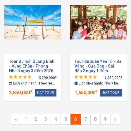
Tour du lịch Quảng Bình
Tour du xuân Yên Tử - Ba
- Vũng Chùa - Phong
Vàng - Cửa Ông - Cái
Nha 4 ngày 3 đêm 2026
Bầu 2 ngày 1 đêm
đ
đ
3,290,000
1,950,000
Lịch khởi hành:
Theo yêu cầu
Lịch khởi hành:
Thứ 7 hàng tuần
đ
đ
2,850,000
1,650,000
ĐẶT TOUR
ĐẶT TOUR
«
1
2
3
4
5
6
7
8
9
»