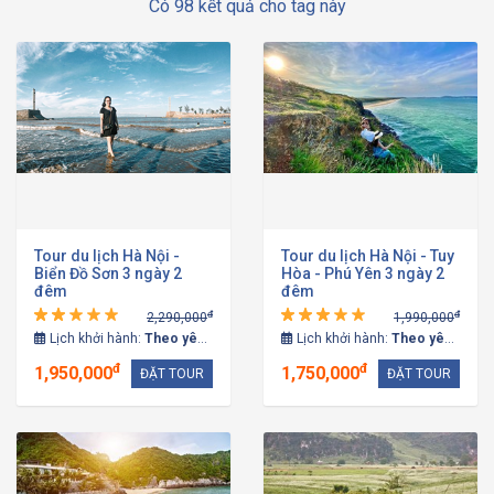
Có 98 kết quả cho tag này
Tour du lịch Hà Nội -
Tour du lịch Hà Nội - Tuy
Biển Đồ Sơn 3 ngày 2
Hòa - Phú Yên 3 ngày 2
đêm
đêm
đ
đ
2,290,000
1,990,000
Lịch khởi hành:
Theo yêu cầu
Lịch khởi hành:
Theo yêu cầu
đ
đ
1,950,000
1,750,000
ĐẶT TOUR
ĐẶT TOUR