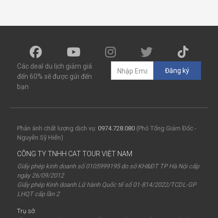
Các deal du lịch giảm giá
Đăng ký
đến 60% sẽ được gửi đến
bạn
Phản ánh chất lượng dịch vụ:
0974.728.080
(Phó Tổng Giám Đốc -
Nguyễn Sỹ Hiển)
CÔNG TY TNHH CAT TOUR VIỆT NAM
Giấy phép kinh doanh số 0105999195 do sở KH&ĐT TP Hà Nội cấp
ngày 26/09/2012
Giấy phép Kinh doanh Lữ hành Quốc tế số 01-814/2022/TCDL-GP
LHQT cấp lần 2
Trụ sở: