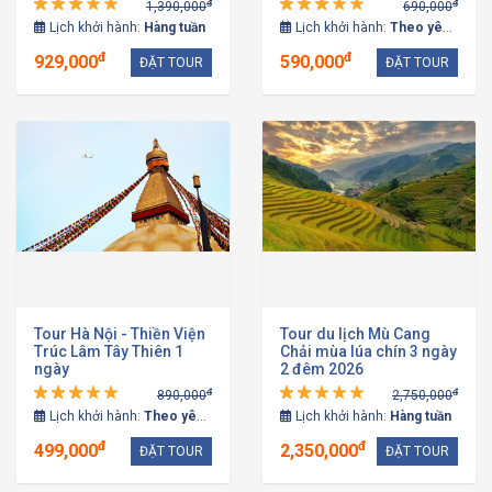
đ
đ
1,390,000
690,000
Lịch khởi hành:
Hàng tuần
Lịch khởi hành:
Theo yêu cầu
đ
đ
929,000
590,000
ĐẶT TOUR
ĐẶT TOUR
Tour Hà Nội - Thiền Viện
Tour du lịch Mù Cang
Trúc Lâm Tây Thiên 1
Chải mùa lúa chín 3 ngày
ngày
2 đêm 2026
đ
đ
890,000
2,750,000
Lịch khởi hành:
Theo yêu cầu
Lịch khởi hành:
Hàng tuần
đ
đ
499,000
2,350,000
ĐẶT TOUR
ĐẶT TOUR