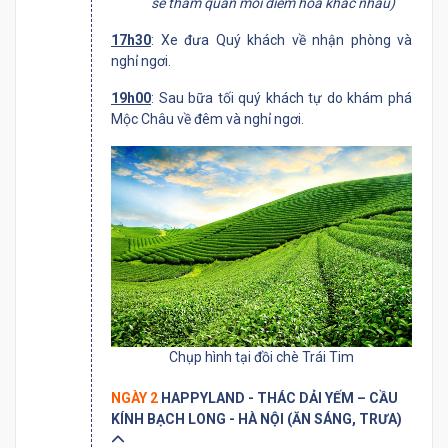
sẽ tham quan mỗi điểm hoa khác nhau)
17h30
: Xe đưa Quý khách về nhận phòng và
nghỉ ngơi.
19h00
: Sau bữa tối quý khách tự do khám phá
Mộc Châu về đêm và nghỉ ngơi.
Chụp hình tại đồi chè Trái Tim
NGÀY 2
HAPPYLAND - THÁC DẢI YẾM – CẦU
KÍNH BẠCH LONG - HÀ NỘI (ĂN SÁNG, TRƯA)