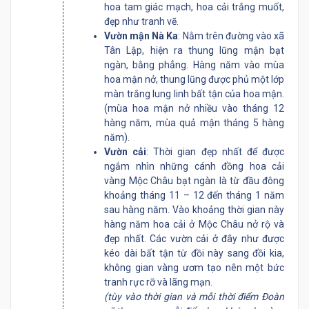
hoa tam giác mạch, hoa cải trắng muốt,
đẹp như tranh vẽ.
Vườn mận Nà Ka
: Nằm trên đường vào xã
Tân Lập, hiện ra thung lũng mận bạt
ngàn, bằng phẳng. Hàng năm vào mùa
hoa mận nở, thung lũng được phủ một lớp
màn trắng lung linh bất tận của hoa mận.
(mùa hoa mận nở nhiều vào tháng 12
hàng năm, mùa quả mận tháng 5 hàng
năm).
Vườn cải
: Thời gian đẹp nhất để được
ngắm nhìn những cánh đồng hoa cải
vàng Mộc Châu bạt ngàn là từ đầu đông
khoảng tháng 11 – 12 đến tháng 1 năm
sau hàng năm. Vào khoảng thời gian này
hàng năm hoa cải ở Mộc Châu nở rộ và
đẹp nhất. Các vườn cải ở đây như được
kéo dài bất tận từ đồi này sang đồi kia,
không gian vàng ươm tạo nên một bức
tranh rực rỡ và lãng mạn.
(tùy vào thời gian và mỗi thời điểm Đoàn