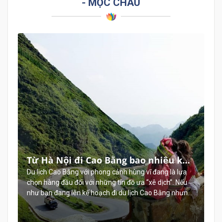
- MỘC CHÂU
Từ Hà Nội đi Cao Bằng bao nhiêu km,
cách đi từ Hà Nội lên Cao Bằng
Du lịch Cao Bằng với phong cảnh hùng vĩ đang là lựa
chọn hàng đầu đối với những tín đồ ưa “xê dịch”. Nếu
như bạn đang lên kế hoạch đi du lịch Cao Bằng nhưng
còn băn khoăn chưa biết từ Hà Nội đi Cao Bằng bao
nhiêu km và mất khoảng bao lâu thì bài viết dưới đây