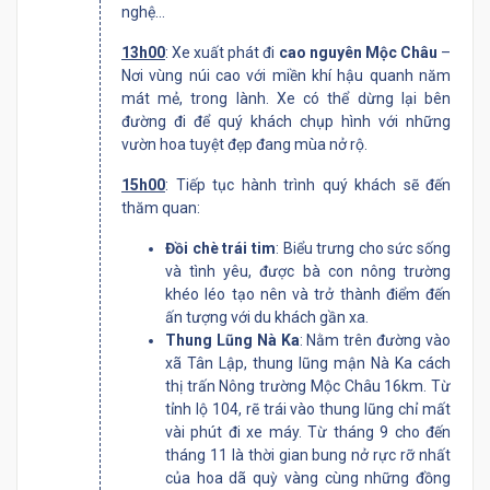
nghệ…
13h00
: Xe xuất phát đi
cao nguyên Mộc Châu
–
Nơi vùng núi cao với miền khí hậu quanh năm
mát mẻ, trong lành. Xe có thể dừng lại bên
đường đi để quý khách chụp hình với những
vườn hoa tuyệt đẹp đang mùa nở rộ.
15h00
: Tiếp tục hành trình quý khách sẽ đến
thăm quan:
Đồi chè trái tim
: Biểu trưng cho sức sống
và tình yêu, được bà con nông trường
khéo léo tạo nên và trở thành điểm đến
ấn tượng với du khách gần xa.
Thung Lũng Nà Ka
: Nằm trên đường vào
xã Tân Lập, thung lũng mận Nà Ka cách
thị trấn Nông trường Mộc Châu 16km. Từ
tỉnh lộ 104, rẽ trái vào thung lũng chỉ mất
vài phút đi xe máy. Từ tháng 9 cho đến
tháng 11 là thời gian bung nở rực rỡ nhất
của hoa dã quỳ vàng cùng những đồng