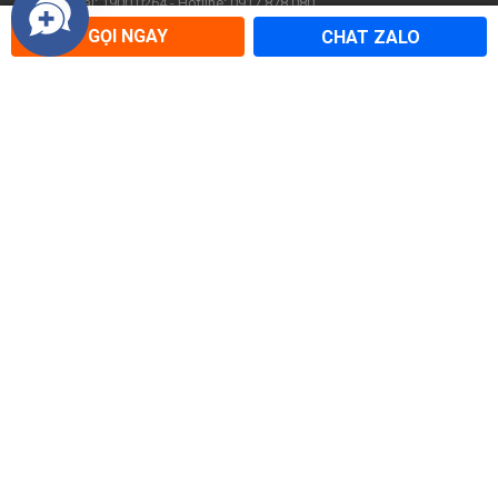
Tổng đài: 1900 0264 - Hotline: 0917.878.080
GỌI NGAY
CHAT ZALO
Hải Phòng:
246 Hai Bà Trưng, P. Lê Chân, Hải Phòng
Tổng đài: 1900 0264 - Hotline: 0936.858.199
Đà Nẵng:
103 Đường 2/9, P. Hòa Cường, Đà Nẵng
Tổng đài: 1900 0264 - Hotline: 0907.518.719
VỀ CATTOUR
ĐIỀU KHOẢN SỬ DỤNG
Về chúng tôi
Điều khoản sử dụng
Tin tức
Chính sách bảo mật
Hợp tác cùng Cattour
Hướng dẫn thanh toán
Cơ hội nghề nghiệp