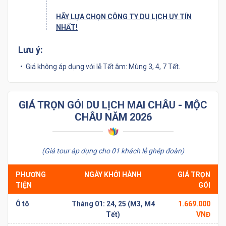
HÃY LỰA CHỌN CÔNG TY DU LỊCH UY TÍN
NHẤT!
Lưu ý:
Giá không áp dụng với lễ Tết âm: Mùng 3, 4, 7 Tết.
GIÁ TRỌN GÓI DU LỊCH MAI CHÂU - MỘC
CHÂU NĂM 2026
(Giá tour áp dụng cho 01 khách lẻ ghép đoàn)
PHƯƠNG
NGÀY KHỞI HÀNH
GIÁ TRỌN
TIỆN
GÓI
Ô tô
Tháng 01: 24, 25 (M3, M4
1.669.000
Tết)
VNĐ