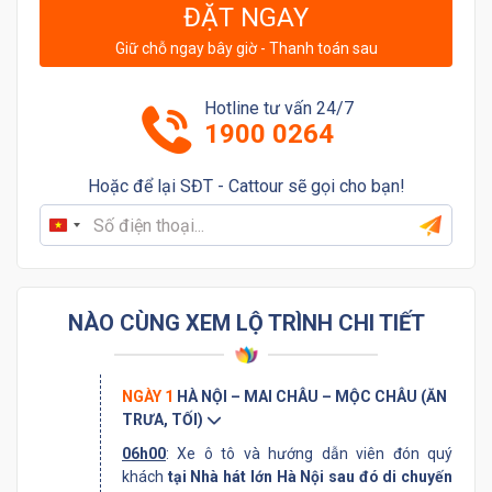
ĐẶT NGAY
Giữ chỗ ngay bây giờ - Thanh toán sau
Hotline tư vấn 24/7
1900 0264
Hoặc để lại SĐT - Cattour sẽ gọi cho bạn!
Vietnam
+84
NÀO CÙNG XEM LỘ TRÌNH CHI TIẾT
NGÀY 1
HÀ NỘI – MAI CHÂU – MỘC CHÂU (ĂN
TRƯA, TỐI)
06h00
: Xe ô tô và hướng dẫn viên đón quý
khách
tại Nhà hát lớn Hà Nội sau đó di chuyến