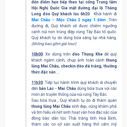
đến điểm hẹn tiếp theo tại cổng Trung tâm
Hội Nghị Quốc Gia mặt đường đại lộ Thăng
Long đón Quý khách lúc 6h20
. Khởi hành đi
Mai Châu – Mộc Châu 2 ngày 1 đêm
. Trên
đường đi, Quý khách sẽ được chiêm ngưỡng
cảnh núi non trùng điệp vùng Tây Bắc tổ quốc.
Quý khách tự do dùng bữa sáng tại nhà hàng.
(không bao gồm giá tour)
10h00
: Xe dừng trên
đèo Thung Khe
để quý
khách ngắm cảnh, chụp ảnh toàn cảnh
thung
lũng Mai Châu, checkin đèo đá trắng, thưởng
thức đặc sản
.....
11h30
: Tiếp tục hành trình quý khách di chuyển
đến
bản Lác - Mai Châu
dùng bữa trưa với các
món ăn truyền thống của núi rừng Tây Bắc.
Sau bữa trưa , Quý khách tự do đi thăm quan
thung lũng Mai Châu
xinh đẹp, cùng khám phá
và tìm hiểu về nét sinh hoạt văn hoá đặc sắc của
đồng bào dân tộc Thái trắng tỉnh Hoà Bình,
thăm các cơ sở sản xuất hàng thổ cẩm mỹ