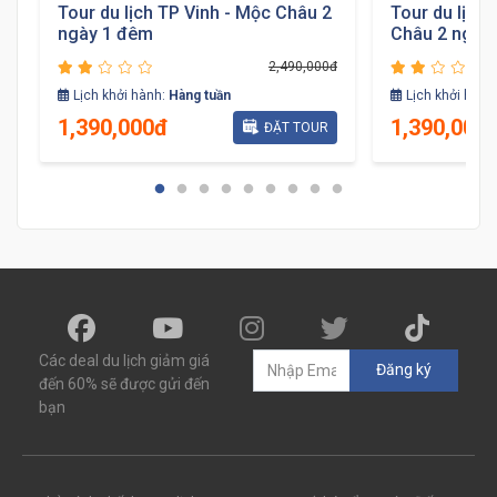
Tour du lịch TP Vinh - Mộc Châu 2
Tour du lịch
ngày 1 đêm
Châu 2 ngày
đ
2,490,000đ
Lịch khởi hành:
Hàng tuần
Lịch khởi hành
1,390,000đ
1,390,000
ĐẶT TOUR
Các deal du lịch giảm giá
Đăng ký
đến 60% sẽ được gửi đến
bạn