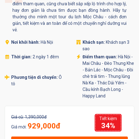
điểm tham quan, cũng chưa biết sắp xếp lộ trình cho hợp lý,
hay đơn giản là chưa tìm được bạn đồng hành. Hãy tự
thưởng cho mình một tour du lịch Mộc Châu - cách đơn
giản, tiết kiệm và an toàn để có một chuyến nghỉ dưỡng vui
vẻ.
Nơi khởi hành:
Hà Nội
Khách sạn:
Khách sạn 3
sao
Thời gian:
2 ngày 1 đêm
Điểm tham quan:
Hà Nội -
Mai Châu - Đèo Thung Khe
- Bản Lác - Mộc Châu - Đồi
chè trái tim - Thung lũng
Phương tiện di chuyển:
Ô
Nà Ka - Thác Dải Yếm -
tô
Cầu kính Bạch Long -
Happy Land
Giá cũ:
1,390,000đ
Tiết kiệm
34%
929,000đ
Giá mới: