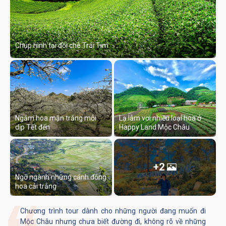
Chụp hình tại đồi chè Trái Tim
Ngắm hoa mận trắng mỗi
Lạ lẫm vơi nhiều loại hoa ở
dịp Tết đến
Happy Land Mộc Châu
+2
Ngỡ ngành những cánh đồng
hoa cải trắng
Chương trình tour dành cho những người đang muốn đi
Mộc Châu nhưng chưa biết đường đi, không rõ về những