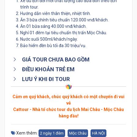
Xe du lịch đời mới chất lượng cao đưa đón theo lịch
trình tour.
Hướng dẫn viên thân thiện, nhiệt tình.
Ăn 3 bữa chính tiêu chuẩn 120.000 vnđ/khách.
Ăn 01 bữa sáng 40.000 vnđ/khách.
Nghỉ 01 đêm tại tiêu chuẩn thị trấn Mộc Châu.
Nước suối 500ml/khách/ngày.
Bảo hiểm đền bù tối đa 30 triệu/vụ.
GIÁ TOUR CHƯA BAO GỒM
ĐIỀU KHOẢN TRẺ EM
LƯU Ý KHI ĐI TOUR
Cảm ơn quý khách, chúc quý khách có một chuyến đi vui
vẻ
Cattour - Nhà tổ chức tour du lịch Mai Châu - Mộc Châu
hàng đầu!
Xem thêm:
2 ngày 1 đêm
Mộc Châu
HÀ NỘI