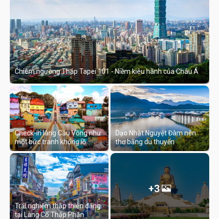
Chiêm ngưỡng Tháp Tapei 101 - Niềm kiêu hãnh của Châu Á
Check-in làng Cầu Vồng như
Dạo Nhật Nguyệt Đàm nên
một bức tranh khổng lồ
thơ bằng du thuyển
+3
Trải nghiệm thắp thiên đăng
tại Làng Cổ Thập Phần