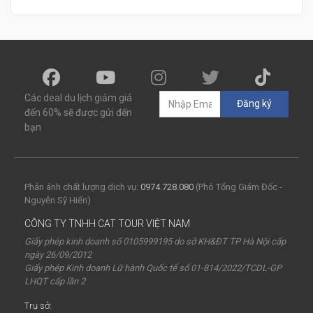
Các deal du lịch giảm giá
Đăng ký
đến 60% sẽ được gửi đến
bạn
Phản ánh chất lượng dịch vụ:
0974.728.080
(Phó Tổng Giám Đốc -
Nguyễn Sỹ Hiển)
CÔNG TY TNHH CAT TOUR VIỆT NAM
Giấy phép kinh doanh số 0105999195 do sở KH&ĐT TP Hà Nội cấp
ngày 26/09/2012
Giấy phép Kinh doanh Lữ hành Quốc tế số 01-814/2022/TCDL-GP
LHQT cấp lần 2
Trụ sở: