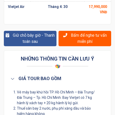
Vietjet Air
Tháng 4: 30
17,990,000
VNĐ
Giữ chỗ bây giờ - Thanh
Bấm để nghe tư vấn
toán sau
miễn phí
NHỮNG THÔNG TIN CẦN LƯU Ý
GIÁ TOUR BAO GỒM
Vé máy bay khứ hồi TP. Hồ Chí Minh – Đài Trung/
Đài Trung – Tp. Hồ Chí Minh: Bay Vietjet có 7 kg
hành lý xách tay + 20 kg hành lý ký gửi.
Thuế sân bay 2 nước, phụ phí xăng dầu và bảo
hiểm hàng không.