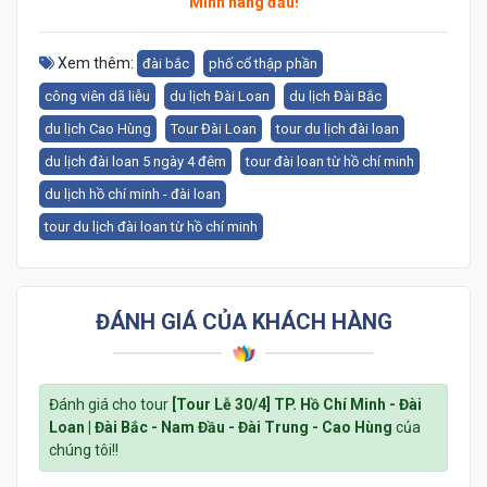
Minh hàng đầu!
Xem thêm:
đài bắc
phố cổ thập phần
công viên dã liễu
du lịch Đài Loan
du lịch Đài Bắc
du lịch Cao Hùng
Tour Đài Loan
tour du lịch đài loan
du lịch đài loan 5 ngày 4 đêm
tour đài loan từ hồ chí minh
du lịch hồ chí minh - đài loan
tour du lịch đài loan từ hồ chí minh
ĐÁNH GIÁ CỦA KHÁCH HÀNG
Đánh giá cho tour
[Tour Lễ 30/4] TP. Hồ Chí Minh - Đài
Loan | Đài Bắc - Nam Đầu - Đài Trung - Cao Hùng
của
chúng tôi!!