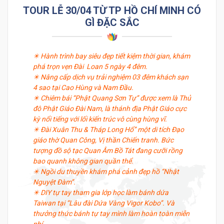
TOUR LỄ 30/04 TỪ TP HỒ CHÍ MINH CÓ
GÌ ĐẶC SẮC
✴️ Hành trình bay siêu đẹp tiết kiệm thời gian, khám
phá trọn vẹn Đài Loan 5 ngày 4 đêm.
✴️ Nâng cấp dịch vụ trải nghiệm 03 đêm khách sạn
4 sao tại Cao Hùng và Nam Đầu.
✴️ Chiêm bái “Phật Quang Sơn Tự’’ được xem là Thủ
đô Phật Giáo Đài Nam, là thánh địa Phật Giáo cực
kỳ nổi tiếng với lối kiến trúc vô cùng hùng vĩ.
✴️ Đài Xuân Thu & Tháp Long Hổ’’ một di tích Đạo
giáo thờ Quan Công, Vị thần Chiến tranh. Bức
tượng đồ sộ tạc Quan Âm Bồ Tát đang cưỡi rồng
bao quanh không gian quần thể.
✴️ Ngồi du thuyền khám phá cảnh đẹp hồ “Nhật
Nguyệt Đàm’’.
✴️ DIY tự tay tham gia lớp học làm bánh dứa
Taiwan tại “Lâu đài Dứa Vàng Vigor Kobo’’. Và
thưởng thức bánh tự tay mình làm hoàn toàn miễn
phí.