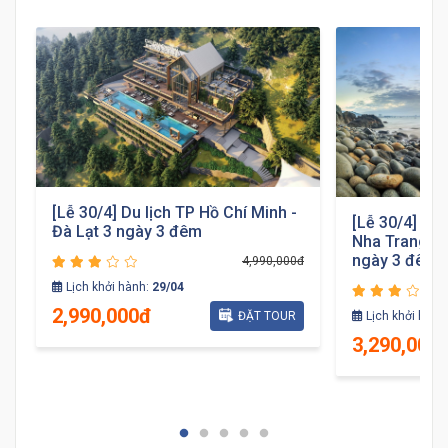
[Lễ 30/4] Du lịch TP Hồ Chí Minh -
[Lễ 30/4] Du 
Đà Lạt 3 ngày 3 đêm
Nha Trang - 
ngày 3 đêm
4,990,000đ
Lịch khởi hành:
29/04
2,990,000đ
ĐẶT TOUR
Lịch khởi hành
đ
3,290,000