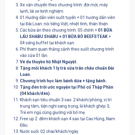
Xe vận chuyển theo chương trình: đời mới, máy
lạnh, lái xe kinh nghiệm.
01 Hướng dẫn viên suốt tuyến + 01 hướng dẫn viên
tại Đài Loan: nói tiếng Việt, nhiệt tình, thân thiện.
Các bữa ăn theo chương trình: 05 chính +
01 BỮA
LẨU SHABU SHABU + 01 BỮA BÒ BEEFSTEAK
+
04 sáng buffet tại khách sạn.
Phí tham quan thắng cảnh theo suốt chương trình
vào cửa 01 lần.
Vé du thuyền hồ Nhật Nguyệt.
Tặng mỗi khách 1 ly trà sữa trân châu chuẩn Đài
Loan.
Chương trình học làm bánh dứa + tặng bánh.
Tặng đèn trời ước nguyện tại Phố cổ Thập Phần
(04 khách/đèn).
Khách sạn tiêu chuẩn 3 sao: 2 khách/phòng, vị trí
trung tâm, tiện nghi sang trọng; lẻ khách ghép 3;
Trẻ em ngủ cùng giường với bố mẹ.
Free up 2 đêm khách sạn 4 sao tại Cao Hùng, Nam
Đầu.
Nước suối: 02 chai/khách/ngày.