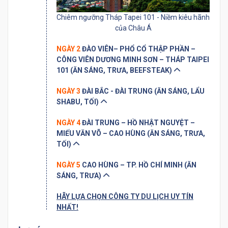
Chiêm ngưỡng Tháp Tapei 101 - Niềm kiêu hãnh
của Châu Á
NGÀY 2
ĐÀO VIÊN– PHỔ CỔ THẬP PHẦN –
CÔNG VIÊN DƯƠNG MINH SƠN – THÁP TAIPEI
101 (ĂN SÁNG, TRƯA, BEEFSTEAK)
NGÀY 3
ĐÀI BẮC - ĐÀI TRUNG (ĂN SÁNG, LẨU
SHABU, TỐI)
NGÀY 4
ĐÀI TRUNG – HỒ NHẬT NGUYỆT –
MIẾU VĂN VÕ – CAO HÙNG (ĂN SÁNG, TRƯA,
TỐI)
NGÀY 5
CAO HÙNG – TP. HỒ CHÍ MINH (ĂN
SÁNG, TRƯA)
HÃY LỰA CHỌN CÔNG TY DU LỊCH UY TÍN
NHẤT!