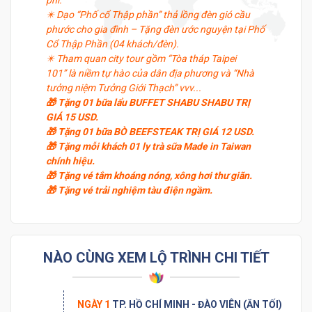
✴️ Dạo “Phố cổ Thập phần’’ thả lồng đèn gió cầu
phước cho gia đình – Tặng đèn ước nguyện tại Phố
Cổ Thập Phần (04 khách/đèn).
✴️ Tham quan city tour gồm “Tòa tháp Taipei
101’’ là niềm tự hào của dân địa phương và “Nhà
tưởng niệm Tưởng Giới Thạch’’ vvv...
🎁 Tặng 01 bữa lẩu BUFFET SHABU SHABU TRỊ
GIÁ 15 USD.
🎁 Tặng 01 bữa BÒ BEEFSTEAK TRỊ GIÁ 12 USD.
🎁 Tặng mỗi khách 01 ly trà sữa Made in Taiwan
chính hiệu.
🎁 Tặng vé tắm khoáng nóng, xông hơi thư giãn.
🎁 Tặng vé trải nghiệm tàu điện ngầm.
NÀO CÙNG XEM LỘ TRÌNH CHI TIẾT
NGÀY 1
TP. HỒ CHÍ MINH - ĐÀO VIÊN (ĂN TỐI)