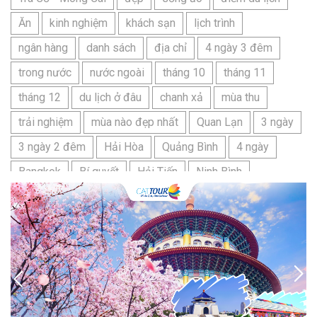
Ăn
kinh nghiệm
khách sạn
lịch trình
ngân hàng
danh sách
địa chỉ
4 ngày 3 đêm
trong nước
nước ngoài
tháng 10
tháng 11
tháng 12
du lịch ở đâu
chanh xả
mùa thu
trải nghiệm
mùa nào đẹp nhất
Quan Lạn
3 ngày
3 ngày 2 đêm
Hải Hòa
Quảng Bình
4 ngày
Bangkok
Bí quyết
Hải Tiến
Ninh Bình
Nhật Bản
du lịch sầm sơn cần chuẩn bị gì
bãi tắm sấm sơn
đặc sản sầm sơn
đặc sản du lịch sầm sơn
tour du lịch 3 ngày 2 đêm
hải sản
Đảo Lan Châu
Cẩm nang du lịch Của Lò
chợ Cửa Lò
tour du lịch Cửa Lò