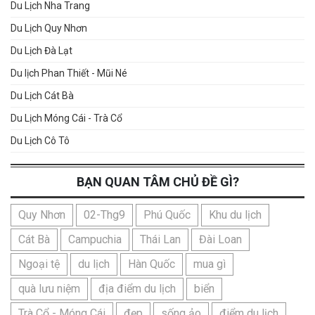
Du Lịch Nha Trang
Du Lịch Quy Nhơn
Du Lịch Đà Lạt
Du lịch Phan Thiết - Mũi Né
Du Lịch Cát Bà
Du Lịch Móng Cái - Trà Cổ
Du Lịch Cô Tô
BẠN QUAN TÂM CHỦ ĐỀ GÌ?
Quy Nhơn
02-Thg9
Phú Quốc
Khu du lịch
Cát Bà
Campuchia
Thái Lan
Đài Loan
Ngoại tệ
du lịch
Hàn Quốc
mua gì
quà lưu niệm
địa điểm du lịch
biển
Trà Cổ - Móng Cái
đẹp
sống ảo
điểm du lịch