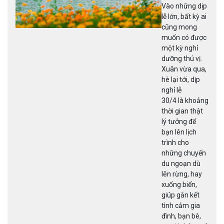
Vào những dịp
lễ lớn, bất kỳ ai
cũng mong
muốn có được
một kỳ nghỉ
dưỡng thú vị.
Xuân vừa qua,
hè lại tới, dịp
nghỉ lễ
30/4 là khoảng
thời gian thật
lý tưởng để
bạn lên lịch
trình cho
những chuyến
du ngoạn dù
lên rừng, hay
xuống biển,
giúp gắn kết
tình cảm gia
đình, bạn bè,