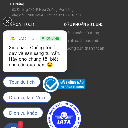
Đà Nẵng:
103 Đường 2/9, P. Hòa Cường, Đà Nẵng
Tổng đài: 1900 0264 - Hotline: 0907.518.719
VỀ CATTOUR
ĐIỀU KHOẢN SỬ DỤNG
Về chúng tôi
Điều khoản sử dụng
Cat Tour
ONLINE
Tin tức
Chính sách bảo mật
Xin chào, Chúng tôi ở 
Hợp tác cùng Cattour
Hướng dẫn thanh toán
đây và sẵn sàng tư vấn. 
Cơ hội nghề nghiệp
Hãy cho chúng tôi biết 
nhu cầu của bạn! 
Tour du lịch
Dịch vụ làm Visa
Dịch vụ khác
1