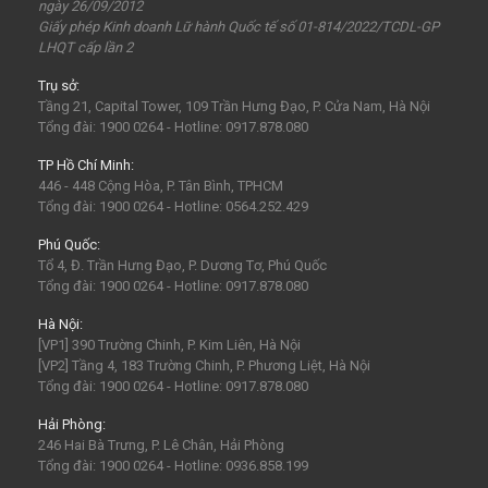
ngày 26/09/2012
Tam Chúc
chùa Tam Chúc
Chrismas
Bái Đính
Giấy phép Kinh doanh Lữ hành Quốc tế số 01-814/2022/TCDL-GP
LHQT cấp lần 2
Sa Pa
30Thg4
1Thg5
Châu Âu
Tây Nguyên
Trụ sở:
Nha Trang
Hong Kong
Hồng Kông
Mai Châu
Tầng 21, Capital Tower, 109 Trần Hưng Đạo, P. Cửa Nam, Hà Nội
biểu tượng may mắn
con vật may mắn
shibuya
Tổng đài: 1900 0264 - Hotline: 0917.878.080
osaka
du lịch Nhật Bản 7 ngày
TP Hồ Chí Minh:
446 - 448 Cộng Hòa, P. Tân Bình, TPHCM
khách sạn con nhộng
fukuoka
Lào
Fukushima
Tổng đài: 1900 0264 - Hotline: 0564.252.429
bar Nhật Bản
nhà hàng ở Nhật Bản
mông cổ
Phú Quốc:
Tổ 4, Đ. Trần Hưng Đạo, P. Dương Tơ, Phú Quốc
mông cổ giá rể
mông cổ có gì
visa mông cổ
bali
Tổng đài: 1900 0264 - Hotline: 0917.878.080
indonesia
ubud
Phan Thiết
Vũng Tàu
Hà Nội:
[VP1] 390 Trường Chinh, P. Kim Liên, Hà Nội
Maldives
Man-đi-vơ
LaGi
[VP2] Tầng 4, 183 Trường Chinh, P. Phương Liệt, Hà Nội
Tổng đài: 1900 0264 - Hotline: 0917.878.080
Hải Phòng:
246 Hai Bà Trưng, P. Lê Chân, Hải Phòng
Tổng đài: 1900 0264 - Hotline: 0936.858.199