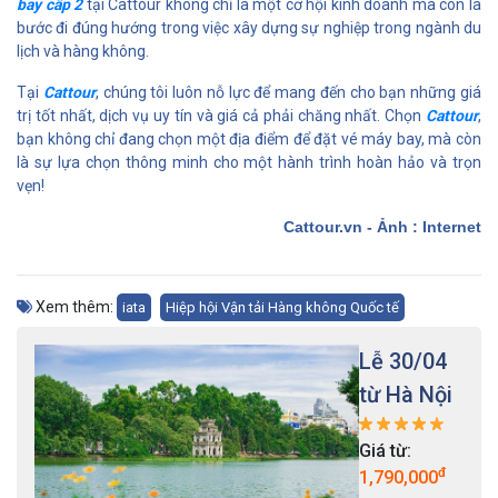
bay cấp 2
tại Cattour không chỉ là một cơ hội kinh doanh mà còn là
bước đi đúng hướng trong việc xây dựng sự nghiệp trong ngành du
lịch và hàng không.
Tại
Cattour
, chúng tôi luôn nỗ lực để mang đến cho bạn những giá
trị tốt nhất, dịch vụ uy tín và giá cả phải chăng nhất. Chọn
Cattour
,
bạn không chỉ đang chọn một địa điểm để đặt vé máy bay, mà còn
là sự lựa chọn thông minh cho một hành trình hoàn hảo và trọn
vẹn!
Cattour.vn - Ảnh : Internet
Xem thêm:
iata
Hiệp hội Vận tải Hàng không Quốc tế
Lễ 30/04
từ Hà Nội
Giá từ:
đ
1,790,000