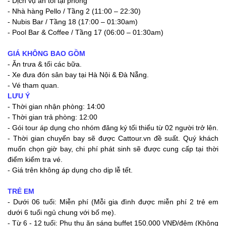
- Dịch vụ ăn tối tại phòng
- Nhà hàng Pello / Tầng 2 (11:00 – 22:30)
- Nubis Bar / Tầng 18 (17:00 – 01:30am)
- Pool Bar & Coffee / Tầng 17 (06:00 – 01:30am)
GIÁ KHÔNG BAO GỒM
- Ăn trưa & tối các bữa.
- Xe đưa đón sân bay tại Hà Nội & Đà Nẵng.
- Vé tham quan.
LƯU Ý
- Thời gian nhận phòng: 14:00
- Thời gian trả phòng: 12:00
- Gói tour áp dụng cho nhóm đăng ký tối thiểu từ 02 người trở lên.
- Thời gian chuyến bay sẽ được Cattour.vn đề suất. Quý khách
muốn chọn giờ bay, chi phí phát sinh sẽ được cung cấp tại thời
điểm kiểm tra vé.
- Giá trên không áp dụng cho dịp lễ tết.
TRẺ EM
- Dưới 06 tuổi: Miễn phí (Mỗi gia đình được miễn phí 2 trẻ em
dưới 6 tuổi ngủ chung với bố mẹ).
- Từ 6 - 12 tuổi: Phụ thu ăn sáng buffet 150.000 VNĐ/đêm (Không