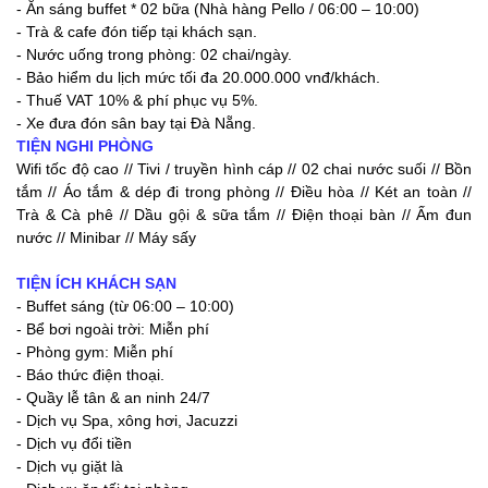
- Ăn sáng buffet * 02 bữa (Nhà hàng Pello / 06:00 – 10:00)
- Trà & cafe đón tiếp tại khách sạn.
- Nước uống trong phòng: 02 chai/ngày.
- Bảo hiểm du lịch mức tối đa 20.000.000 vnđ/khách.
- Thuế VAT 10% & phí phục vụ 5%.
- Xe đưa đón sân bay tại Đà Nẵng.
TIỆN NGHI PHÒNG
Wifi tốc độ cao // Tivi / truyền hình cáp // 02 chai nước suối // Bồn
tắm // Áo tắm & dép đi trong phòng // Điều hòa // Két an toàn //
Trà & Cà phê // Dầu gội & sữa tắm // Điện thoại bàn // Ấm đun
nước // Minibar // Máy sấy
TIỆN ÍCH KHÁCH SẠN
- Buffet sáng (từ 06:00 – 10:00)
- Bể bơi ngoài trời: Miễn phí
- Phòng gym: Miễn phí
- Báo thức điện thoại.
- Quầy lễ tân & an ninh 24/7
- Dịch vụ Spa, xông hơi, Jacuzzi
- Dịch vụ đổi tiền
- Dịch vụ giặt là