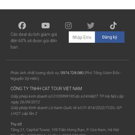
Các deal du lịch giảm giá
Đăng ký
đến 60% sẽ được gửi đến
bạn
Phản ánh chất lượng dịch vụ:
0974.728.080
(Phó Tổng Giám Đốc -
Nguyễn Sỹ Hiển)
CÔNG TY TNHH CAT TOUR VIỆT NAM
Giấy phép kinh doanh số 0105999195 do sở KH&ĐT TP Hà Nội cấp
ngày 26/09/2012
Giấy phép Kinh doanh Lữ hành Quốc tế số 01-814/2022/TCDL-GP
LHQT cấp lần 2
Trụ sở:
Tầng 21, Capital Tower, 109 Trần Hưng Đạo, P. Cửa Nam, Hà Nội