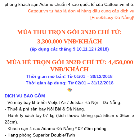
phòng khách sạn Adamo chuẩn 4 sao quốc tế của Cattour.vn nhé.
Cattour.vn tự hào là đơn vị hàng đầu cung cấp dịch vụ
[Free&Easy Đà Nẵng]!
MÙA THU TRỌN GÓI 3N2Đ CHỈ TỪ:
3,300,000 VNĐ/KHÁCH
(áp dụng các tháng 9,10,11,12 / 2018)
MÙA HÈ TRỌN GÓI 3N2Đ CHỈ TỪ: 4,450,000
VNĐ/KHÁCH
Thời gian mở bán: Từ 01/01 – 30/12/2018
Thời gian áp dụng: Từ 02/01 – 31/12/2018
DỊCH VỤ BAO GỒM
- Vé máy bay khứ hồi Vietjet Air / Jetstar Hà Nội – Đà Nẵng.
- Thuế & phí sân bay Nội Bài & Đà Nẵng.
- Hành lý xách tay 07 kg (kích thước không quá 56cm x 36cm x
23cm).
- Khách sạn 4 sao Adamo Đà Nẵng * 02 đêm phòng
- Hạng phòng Superior Double/Twin