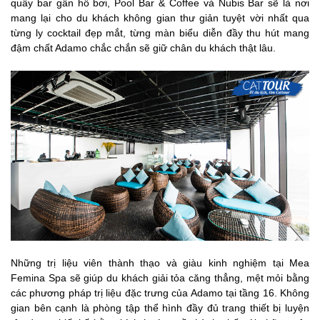
quầy bar gần hồ bơi, Pool Bar & Coffee và Nubis Bar sẽ là nơi
mang lại cho du khách không gian thư giản tuyệt vời nhất qua
từng ly cocktail đẹp mắt, từng màn biểu diễn đầy thu hút mang
đậm chất Adamo chắc chắn sẽ giữ chân du khách thật lâu.
Những trị liệu viên thành thạo và giàu kinh nghiệm tại Mea
Femina Spa sẽ giúp du khách giải tỏa căng thẳng, mệt mỏi bằng
các phương pháp trị liệu đặc trưng của Adamo tại tầng 16. Không
gian bên cạnh là phòng tập thể hình đầy đủ trang thiết bị luyện