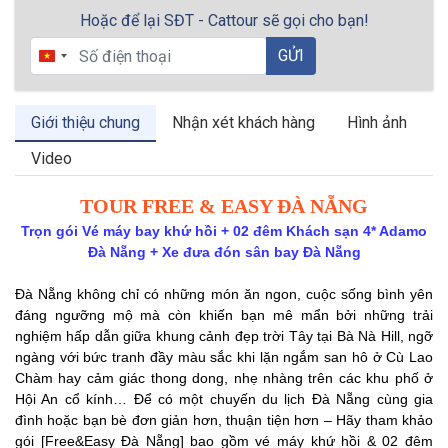
Hoặc để lại SĐT - Cattour sẽ gọi cho bạn!
GỬI
Vietnam
+84
Giới thiệu chung
Nhận xét khách hàng
Hình ảnh
Video
TOUR FREE & EASY ĐÀ NẴNG
Trọn gói Vé máy bay khứ hồi + 02 đêm Khách sạn 4* Adamo
Đà Nẵng + Xe đưa đón sân bay Đà Nẵng
Đà Nẵng không chỉ có những món ăn ngon, cuộc sống bình yên
đáng ngưỡng mộ mà còn khiến bạn mê mẩn bởi những trải
nghiệm hấp dẫn giữa khung cảnh đẹp trời Tây tại Bà Nà Hill, ngỡ
ngàng với bức tranh đầy màu sắc khi lặn ngắm san hô ở Cù Lao
Chàm hay cảm giác thong dong, nhẹ nhàng trên các khu phố ở
Hội An cổ kính… Để có một chuyến du lịch Đà Nẵng cùng gia
đình hoặc bạn bè đơn giản hơn, thuận tiện hơn – Hãy tham khảo
gói [Free&Easy Đà Nẵng] bao gồm vé máy khứ hồi & 02 đêm