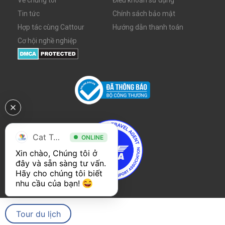
Về chúng tôi
Điều khoản sử dụng
Tin tức
Chính sách bảo mật
Hợp tác cùng Cattour
Hướng dẫn thanh toán
Cơ hội nghề nghiệp
Cat Tour
ONLINE
Xin chào, Chúng tôi ở 
đây và sẵn sàng tư vấn. 
Hãy cho chúng tôi biết 
nhu cầu của bạn! 
Tour du lịch