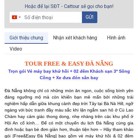
Hoặc để lại SĐT - Cattour sẽ gọi cho bạn!
GỬI
Vietnam
+84
Giới thiệu chung
Nhận xét khách hàng
Hình ảnh
Video
TOUR FREE & EASY ĐÀ NẴNG
Trọn gói Vé máy bay khứ hồi + 02 đêm Khách sạn 3* Sông
Công + Xe đưa đón sân bay
Đà Nẵng không chỉ có những món ăn ngon, cuộc sống bình yên
đáng ngưỡng mộ mà còn khiến bạn mê mẩn bởi những trải
nghiệm hấp dẫn giữa khung cảnh đẹp trời Tây tại Bà Nà Hill, ngỡ
ngàng với bức tranh đầy màu sắc khi lặn ngắm san hô ở Cù Lao
Chàm hay cảm giác thong dong, nhẹ nhàng trên các khu phố ở
Hội An cổ kính… Để có một chuyến du lịch Đà Nẵng cùng gia
đình hoặc bạn bè đơn giản hơn, thuận tiện hơn – Hãy tham khảo
gói [Free&Easy Đà Nẵng] bao gồm vé máy khứ hồi & 02 đêm