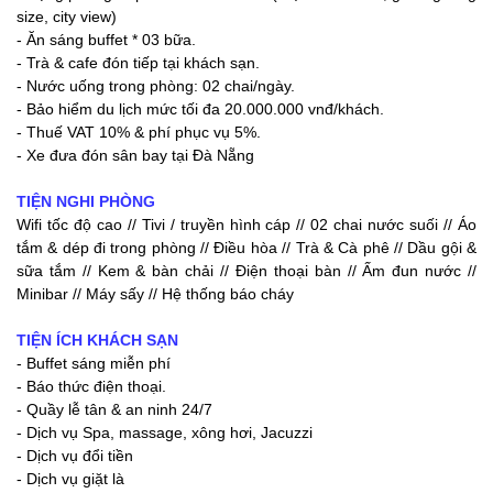
size, city view)
- Ăn sáng buffet * 03 bữa.
- Trà & cafe đón tiếp tại khách sạn.
- Nước uống trong phòng: 02 chai/ngày.
- Bảo hiểm du lịch mức tối đa 20.000.000 vnđ/khách.
- Thuế VAT 10% & phí phục vụ 5%.
- Xe đưa đón sân bay tại Đà Nẵng
TIỆN NGHI PHÒNG
Wifi tốc độ cao // Tivi / truyền hình cáp // 02 chai nước suối // Áo
tắm & dép đi trong phòng // Điều hòa // Trà & Cà phê // Dầu gội &
sữa tắm // Kem & bàn chải // Điện thoại bàn // Ấm đun nước //
Minibar // Máy sấy // Hệ thống báo cháy
TIỆN ÍCH KHÁCH SẠN
- Buffet sáng miễn phí
- Báo thức điện thoại.
- Quầy lễ tân & an ninh 24/7
- Dịch vụ Spa, massage, xông hơi, Jacuzzi
- Dịch vụ đổi tiền
- Dịch vụ giặt là