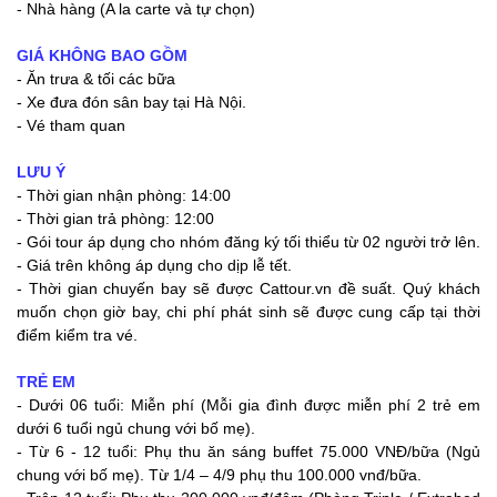
- Nhà hàng (A la carte và tự chọn)
GIÁ KHÔNG BAO GỒM
- Ăn trưa & tối các bữa
- Xe đưa đón sân bay tại Hà Nội.
- Vé tham quan
LƯU Ý
- Thời gian nhận phòng: 14:00
- Thời gian trả phòng: 12:00
- Gói tour áp dụng cho nhóm đăng ký tối thiểu từ 02 người trở lên.
- Giá trên không áp dụng cho dịp lễ tết.
- Thời gian chuyến bay sẽ được Cattour.vn đề suất. Quý khách
muốn chọn giờ bay, chi phí phát sinh sẽ được cung cấp tại thời
điểm kiểm tra vé.
TRẺ EM
- Dưới 06 tuổi: Miễn phí (Mỗi gia đình được miễn phí 2 trẻ em
dưới 6 tuổi ngủ chung với bố mẹ).
- Từ 6 - 12 tuổi: Phụ thu ăn sáng buffet 75.000 VNĐ/bữa (Ngủ
chung với bố mẹ). Từ 1/4 – 4/9 phụ thu 100.000 vnđ/bữa.