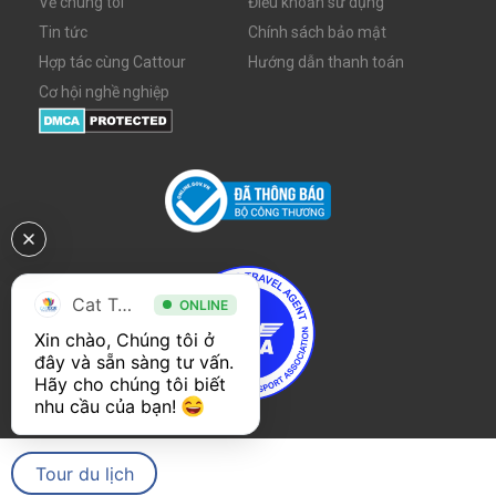
Về chúng tôi
Điều khoản sử dụng
Tin tức
Chính sách bảo mật
Hợp tác cùng Cattour
Hướng dẫn thanh toán
Cơ hội nghề nghiệp
Cat Tour
ONLINE
Xin chào, Chúng tôi ở 
đây và sẵn sàng tư vấn. 
Hãy cho chúng tôi biết 
nhu cầu của bạn! 
Tour du lịch