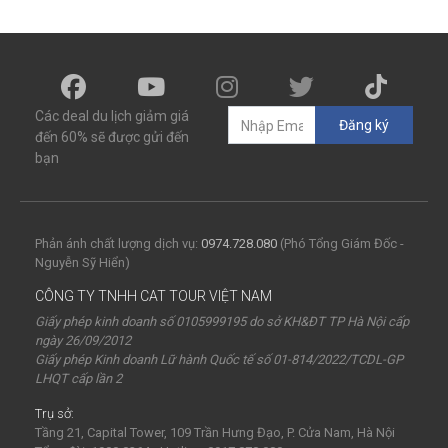
Các deal du lịch giảm giá
Đăng ký
đến 60% sẽ được gửi đến
bạn
Phản ánh chất lượng dịch vụ:
0974.728.080
(Phó Tổng Giám Đốc -
Nguyễn Sỹ Hiển)
CÔNG TY TNHH CAT TOUR VIỆT NAM
Giấy phép kinh doanh số 0105999195 do sở KH&ĐT TP Hà Nội cấp
ngày 26/09/2012
Giấy phép Kinh doanh Lữ hành Quốc tế số 01-814/2022/TCDL-GP
LHQT cấp lần 2
Trụ sở:
Tầng 21, Capital Tower, 109 Trần Hưng Đạo, P. Cửa Nam, Hà Nội