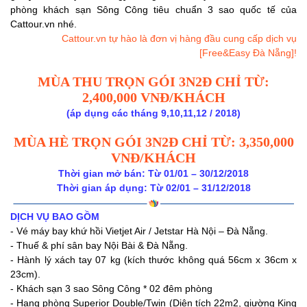
phòng khách sạn Sông Công tiêu chuẩn 3 sao quốc tế của
Cattour.vn nhé.
Cattour.vn tự hào là đơn vị hàng đầu cung cấp dịch vụ
[Free&Easy Đà Nẵng]!
MÙA THU TRỌN GÓI 3N2Đ CHỈ TỪ:
2,400,000 VNĐ/KHÁCH
(áp dụng các tháng 9,10,11,12 / 2018)
MÙA HÈ TRỌN GÓI 3N2Đ CHỈ TỪ: 3,350,000
VNĐ/KHÁCH
Thời gian mở bán: Từ 01/01 – 30/12/2018
Thời gian áp dụng: Từ 02/01 – 31/12/2018
DỊCH VỤ BAO GỒM
- Vé máy bay khứ hồi Vietjet Air / Jetstar Hà Nội – Đà Nẵng.
- Thuế & phí sân bay Nội Bài & Đà Nẵng.
- Hành lý xách tay 07 kg (kích thước không quá 56cm x 36cm x
23cm).
- Khách sạn 3 sao Sông Công * 02 đêm phòng
- Hạng phòng Superior Double/Twin (Diện tích 22m2, giường King