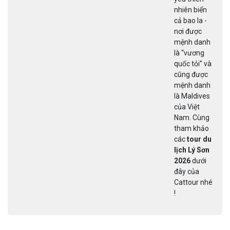
với những
ngôi nhà
cổ kính,
những bức
tường phủ
đầy rêu
xanh tại
phố cổ Hội
An? Lạc lối
trong vẻ
mộng mơ
giữa lòng
xứ Huế hay
hòa mình
vào không
khí sôi
động tại
Đà thành?
Bạn sẽ
được trải
nghiệm tất