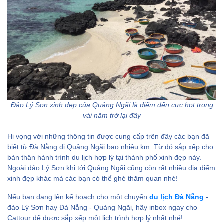
Đảo Lý Sơn xinh đẹp của Quảng Ngãi là điểm đến cực hot trong
vài năm trở lại đây
Hi vọng với những thông tin được cung cấp trên đây các bạn đã
biết từ Đà Nẵng đi Quảng Ngãi bao nhiêu km. Từ đó sắp xếp cho
bản thân hành trình du lịch hợp lý tại thành phố xinh đẹp này.
Ngoài đảo Lý Sơn khi tới Quảng Ngãi cũng còn rất nhiều địa điểm
xinh đẹp khác mà các bạn có thể ghé thăm quan nhé!
Nếu bạn đang lên kế hoạch cho một chuyến
du lịch Đà Nẵng
-
đảo Lý Sơn hay Đà Nẵng - Quảng Ngãi, hãy inbox ngay cho
Cattour để được sắp xếp một lịch trình hợp lý nhất nhé!