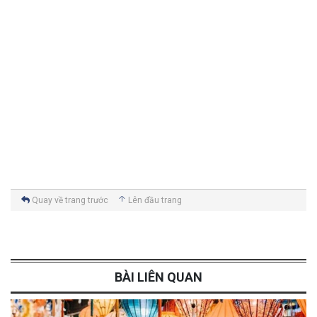
cả trong
tour du
lịch Huế -
Đà Nẵng -
Hội An
2026
của
Cattour
dưới đây
nhé !
Quay về trang trước
Lên đầu trang
BÀI LIÊN QUAN