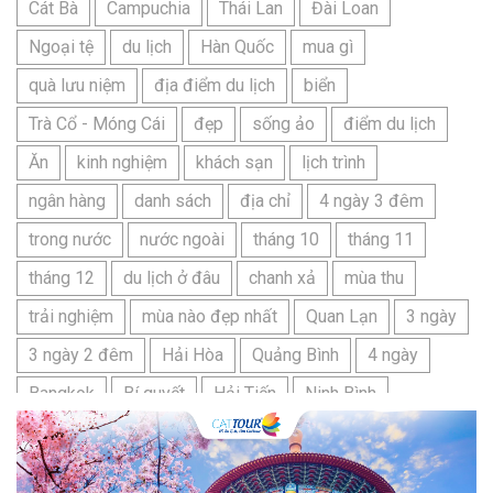
Cát Bà
Campuchia
Thái Lan
Đài Loan
Ngoại tệ
du lịch
Hàn Quốc
mua gì
quà lưu niệm
địa điểm du lịch
biển
Trà Cổ - Móng Cái
đẹp
sống ảo
điểm du lịch
Ăn
kinh nghiệm
khách sạn
lịch trình
ngân hàng
danh sách
địa chỉ
4 ngày 3 đêm
trong nước
nước ngoài
tháng 10
tháng 11
tháng 12
du lịch ở đâu
chanh xả
mùa thu
trải nghiệm
mùa nào đẹp nhất
Quan Lạn
3 ngày
3 ngày 2 đêm
Hải Hòa
Quảng Bình
4 ngày
Bangkok
Bí quyết
Hải Tiến
Ninh Bình
Nhật Bản
du lịch sầm sơn cần chuẩn bị gì
bãi tắm sấm sơn
đặc sản sầm sơn