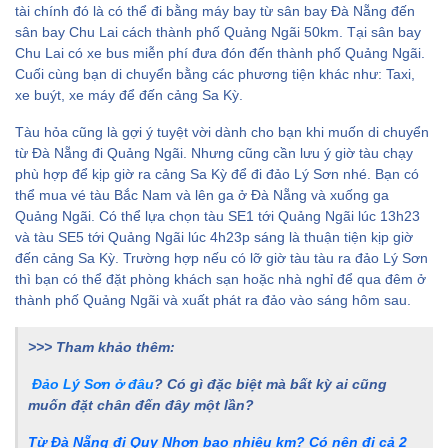
tài chính đó là có thể đi bằng máy bay từ sân bay Đà Nẵng đến
sân bay Chu Lai cách thành phố Quảng Ngãi 50km. Tại sân bay
Chu Lai có xe bus miễn phí đưa đón đến thành phố Quảng Ngãi.
Cuối cùng bạn di chuyển bằng các phương tiện khác như: Taxi,
xe buýt, xe máy để đến cảng Sa Kỳ.
Tàu hỏa cũng là gợi ý tuyệt vời dành cho bạn khi muốn di chuyển
từ Đà Nẵng đi Quảng Ngãi. Nhưng cũng cần lưu ý giờ tàu chạy
phù hợp để kịp giờ ra cảng Sa Kỳ để đi đảo Lý Sơn nhé. Bạn có
thể mua vé tàu Bắc Nam và lên ga ở Đà Nẵng và xuống ga
Quảng Ngãi. Có thể lựa chọn tàu SE1 tới Quảng Ngãi lúc 13h23
và tàu SE5 tới Quảng Ngãi lúc 4h23p sáng là thuận tiện kịp giờ
đến cảng Sa Kỳ. Trường hợp nếu có lỡ giờ tàu tàu ra đảo Lý Sơn
thì bạn có thể đặt phòng khách sạn hoặc nhà nghỉ để qua đêm ở
thành phố Quảng Ngãi và xuất phát ra đảo vào sáng hôm sau.
>>> Tham khảo thêm:
Đảo Lý Sơn ở đâu
? Có gì đặc biệt mà bất kỳ ai cũng
muốn đặt chân đến đây một lần?
Từ Đà Nẵng đi Quy Nhơn bao nhiêu km? Có nên đi cả 2