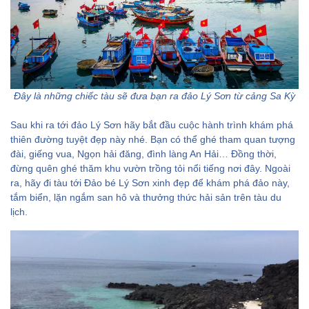
Đây là những chiếc tàu sẽ đưa bạn ra đảo Lý Sơn từ cảng Sa Kỳ
Sau khi ra tới đảo Lý Sơn hãy bắt đầu cuộc hành trình khám phá
thiên đường tuyệt đẹp này nhé. Bạn có thể ghé tham quan tượng
đài, giếng vua, Ngọn hải đăng, đình làng An Hải… Đồng thời,
đừng quên ghé thăm khu vườn trồng tỏi nổi tiếng nơi đây. Ngoài
ra, hãy đi tàu tới Đảo bé Lý Sơn xinh đẹp để khám phá đảo này,
tắm biển, lặn ngắm san hô và thưởng thức hải sản trên tàu du
lịch.