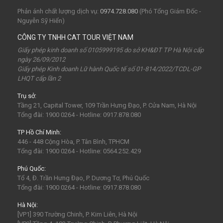
Tuần Châu
Tàu Hỏa
Du lịch Cửa Lò 2 ngày 1 đêm
Phản ánh chất lượng dịch vụ:
0974.728.080
(Phó Tổng Giám Đốc -
Nguyễn Sỹ Hiển)
chùa Hương
hoa anh đào
Tết Nguyên Đán
CÔNG TY TNHH CAT TOUR VIỆT NAM
Sài Gòn
Tết dương
Mộc Châu
Sapa
Yên Tử
Giấy phép kinh doanh số 0105999195 do sở KH&ĐT TP Hà Nội cấp
ngày 26/09/2012
Tam Chúc
chùa Tam Chúc
Chrismas
Bái Đính
Giấy phép Kinh doanh Lữ hành Quốc tế số 01-814/2022/TCDL-GP
LHQT cấp lần 2
Sa Pa
30Thg4
1Thg5
Châu Âu
Tây Nguyên
Trụ sở:
Nha Trang
Hong Kong
Hồng Kông
Mai Châu
Tầng 21, Capital Tower, 109 Trần Hưng Đạo, P. Cửa Nam, Hà Nội
biểu tượng may mắn
con vật may mắn
shibuya
Tổng đài: 1900 0264 - Hotline: 0917.878.080
osaka
du lịch Nhật Bản 7 ngày
TP Hồ Chí Minh:
446 - 448 Cộng Hòa, P. Tân Bình, TPHCM
khách sạn con nhộng
fukuoka
Lào
Fukushima
Tổng đài: 1900 0264 - Hotline: 0564.252.429
bar Nhật Bản
nhà hàng ở Nhật Bản
mông cổ
Phú Quốc:
Tổ 4, Đ. Trần Hưng Đạo, P. Dương Tơ, Phú Quốc
mông cổ giá rể
mông cổ có gì
visa mông cổ
bali
Tổng đài: 1900 0264 - Hotline: 0917.878.080
indonesia
ubud
Phan Thiết
Vũng Tàu
Hà Nội:
[VP1] 390 Trường Chinh, P. Kim Liên, Hà Nội
Maldives
Man-đi-vơ
LaGi