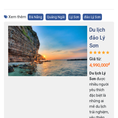
Xem thêm:
Đà Nẵng
Quảng Ngãi
Lý Sơn
đảo Lý Sơn
Du lịch
Huế -
Đà
Nẵng -
Hội An
Giá từ:
đ
400,000
Bạn muốn
khám phá
miền
Trung đầy
nắng gió