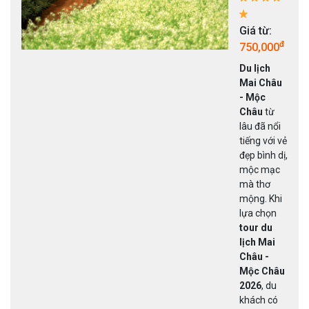
Giá từ:
đ
750,000
Du lịch
Mai Châu
- Mộc
Châu
từ
lâu đã nổi
tiếng với vẻ
đẹp bình dị,
mộc mạc
mà thơ
mộng. Khi
lựa chọn
tour du
lịch Mai
Châu -
Mộc Châu
2026
, du
khách có