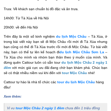
Trưa: Về khách sạn chuẩn bị đồ đặc và ăn trưa.
14h00: Từ Tà Xùa về Hà Nội
20h00: về đến Hà Nội
Trên đây là một số kinh nghiệm
du lịch Mộc Châu
– Tà Xùa, ở
trong bài viết này bạn sẽ đi Mộc Châu rồi mới đi Tà Xùa nhưng
bạn cũng có thể đi Tà Xùa trước rồi mới đi Mộc Châu. Từ bài viết
này, bạn có thể tự lên kế hoạch đi
du lịch Mộc Châu Sơn La
–
Tà Xùa cho mình và nhóm bạn thân theo ý muốn của mình.
Và
đừng quên Cattour luôn có sẵn tour
du lịch Mộc Châu 2 ngày 1
đêm
với mức giá cực ưu đãi đang chờ bạn khám phá. Chúc bạn
sẽ có thật nhiều niềm vui khi đến với
tour Mộc Châu
nhé!
Cattour tự hào là nhà tổ chức các
tour du lịch Mộc Châu
hàng
đầu!
Xem thêm:
Vi vu
tour Mộc Châu 2 ngày 1 đêm
chưa đến 1 triệu đồng