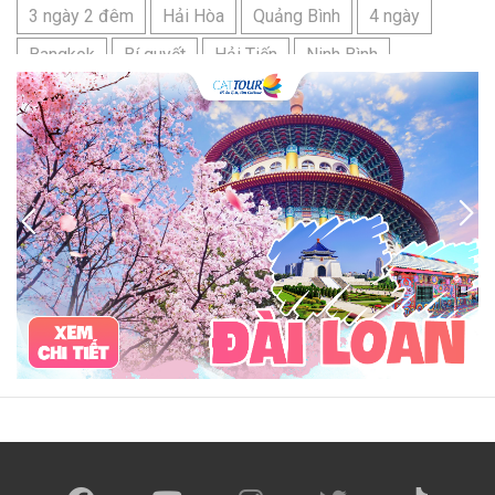
3 ngày 2 đêm
Hải Hòa
Quảng Bình
4 ngày
Bangkok
Bí quyết
Hải Tiến
Ninh Bình
Nhật Bản
du lịch sầm sơn cần chuẩn bị gì
bãi tắm sấm sơn
đặc sản sầm sơn
đặc sản du lịch sầm sơn
tour du lịch 3 ngày 2 đêm
hải sản
Đảo Lan Châu
Cẩm nang du lịch Của Lò
chợ Cửa Lò
tour du lịch Cửa Lò
địa điểm du lịch Cửa Lò
Cửa Lò ở đâu
Hạ Long
Đảo Hòn Ngư
Đảo Song Ngư
ATM
mới nhất
cẩm nang du lịch sầm sơn
ô tô
phượt
99k
buffet
lẩu
Tuyển dụng
Nhân viên Visa
Cát Bà.
Cô Tô
miền Bắc
miền Trung
miền Nam
đền độc cước
chi phí
giá
chợ