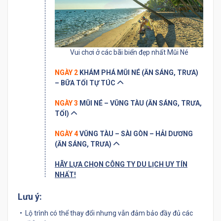
Vui chơi ở các bãi biển đẹp nhất Mũi Né
NGÀY 2
KHÁM PHÁ MŨI NÉ (ĂN SÁNG, TRƯA)
– BỮA TỐI TỰ TÚC
NGÀY 3
MŨI NÉ – VŨNG TÀU (ĂN SÁNG, TRƯA,
TỐI)
NGÀY 4
VŨNG TÀU – SÀI GÒN – HẢI DƯƠNG
(ĂN SÁNG, TRƯA)
HÃY LỰA CHỌN CÔNG TY DU LỊCH UY TÍN
NHẤT!
Lưu ý:
Lộ trình có thể thay đổi nhưng vẫn đảm bảo đầy đủ các