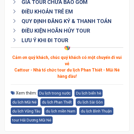
GIÁ TOUR CHƯA BAO GỒM
ĐIỀU KHOẢN TRẺ EM
QUY ĐỊNH ĐĂNG KÝ & THANH TOÁN
ĐIỀU KIỆN HOÃN HỦY TOUR
LƯU Ý KHI ĐI TOUR
Cảm ơn quý khách, chúc quý khách có một chuyến đi vui
vẻ
Cattour - Nhà tổ chức tour du lịch Phan Thiết - Mũi Né
hàng đầu!
Xem thêm:
Du lịch trong nước
Du lịch biển hè
du lịch Mũi Né
du lịch Phan Thiết
du lịch Sài Gòn
du lịch Vũng Tàu
du lịch miền Nam
du lịch Bình Thuận
tour Hải Dương Mũi Né