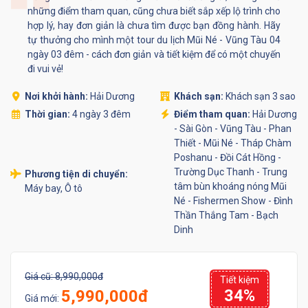
những điểm tham quan, cũng chưa biết sắp xếp lộ trình cho
hợp lý, hay đơn giản là chưa tìm được bạn đồng hành. Hãy
tự thưởng cho mình một tour du lịch Mũi Né - Vũng Tàu 04
ngày 03 đêm - cách đơn giản và tiết kiệm để có một chuyến
đi vui vẻ!
Nơi khởi hành:
Hải Dương
Khách sạn:
Khách sạn 3 sao
Thời gian:
4 ngày 3 đêm
Điểm tham quan:
Hải Dương
- Sài Gòn - Vũng Tàu - Phan
Thiết - Mũi Né - Tháp Chàm
Poshanu - Đồi Cát Hồng -
Trường Dục Thanh - Trung
Phương tiện di chuyển:
tâm bùn khoáng nóng Mũi
Máy bay, Ô tô
Né - Fishermen Show - Đình
Thần Thắng Tam - Bạch
Dinh
Giá cũ:
8,990,000đ
Tiết kiệm
34%
5,990,000đ
Giá mới: