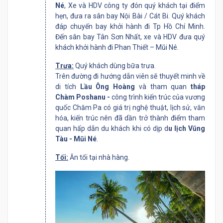
Né
, Xe và HDV công ty đón quý khách tại điểm
hẹn, đưa ra sân bay Nội Bài / Cát Bi. Quý khách
đáp chuyến bay khởi hành đi Tp Hồ Chí Minh.
Đến sân bay Tân Sơn Nhất, xe và HDV đưa quý
khách khởi hành đi Phan Thiết – Mũi Né.
Trưa:
Quý khách dùng bữa trưa.
Trên đường đi hướng dẫn viên sẽ thuyết minh về
di tích
Lầu Ông Hoàng
và tham quan
tháp
Chàm Poshanu -
công trình kiến trúc của vương
quốc Chăm Pa có giá trị nghệ thuật, lịch sử, văn
hóa, kiến trúc nên đã dần trở thành điểm tham
quan hấp dẫn du khách khi có dịp d
u lịch Vũng
Tàu - Mũi Né
.
Tối:
Ăn tối tại nhà hàng.