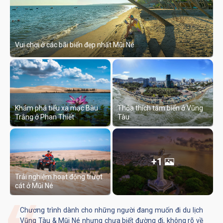
Vui chơi ở các bãi biển đẹp nhất Mũi Né
Khám phá tiểu xa mạc Bàu
Thỏa thích tắm biển ở Vũng
Trắng ở Phan Thiết
Tàu
+1
Trải nghiệm hoạt động trượt
cát ở Mũi Né
Chương trình dành cho những người đang muốn đi du lịch
Vũng Tàu & Mũi Né nhưng chưa biết đường đi, không rõ về