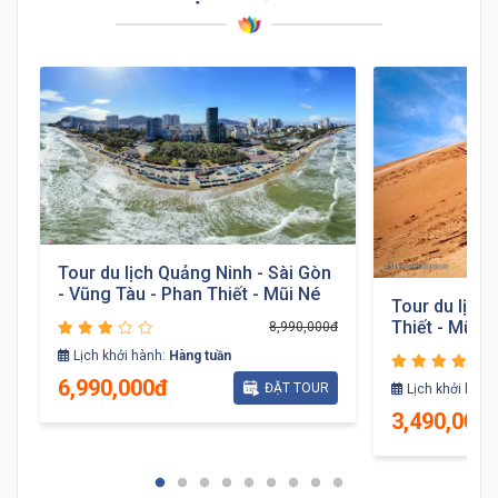
Tour du lịch Quảng Ninh - Sài Gòn
- Vũng Tàu - Phan Thiết - Mũi Né
Tour du lịch 
Thiết - Mũi 
đ
8,990,000đ
Lịch khởi hành:
Hàng tuần
6,990,000đ
ĐẶT TOUR
Lịch khởi hành
3,490,000