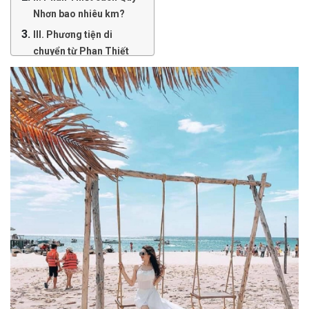
Nhơn bao nhiêu km?
III. Phương tiện di
chuyển từ Phan Thiết
đến Quy Nhơn
1. Di chuyển bằng xe
khách
2. Di chuyển bằng
tàu hỏa
3. Di chuyển bằng
máy bay
4. Di chuyển bằng xe
máy