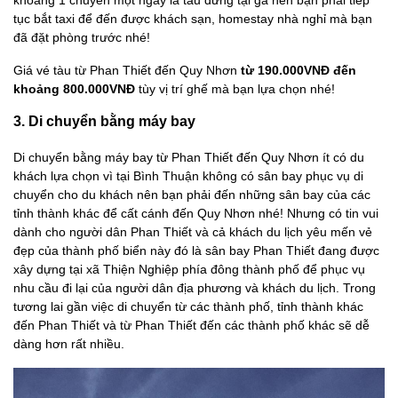
khoảng 1 chuyến một ngày là tàu dừng tại ga nên bạn phải tiếp
tục bắt taxi để đến được khách sạn, homestay nhà nghỉ mà bạn
đã đặt phòng trước nhé!
Giá vé tàu từ Phan Thiết đến Quy Nhơn
từ 190.000VNĐ đến
khoảng 800.000VNĐ
tùy vị trí ghế mà bạn lựa chọn nhé!
3. Di chuyển bằng máy bay
Di chuyển bằng máy bay từ Phan Thiết đến Quy Nhơn ít có du
khách lựa chọn vì tại Bình Thuận không có sân bay phục vụ di
chuyển cho du khách nên bạn phải đến những sân bay của các
tỉnh thành khác để cất cánh đến Quy Nhơn nhé! Nhưng có tin vui
dành cho người dân Phan Thiết và cả khách du lịch yêu mến vẻ
đẹp của thành phố biển này đó là sân bay Phan Thiết đang được
xây dựng tại xã Thiện Nghiệp phía đông thành phố để phục vụ
nhu cầu đi lại của người dân địa phương và khách du lịch. Trong
tương lai gần việc di chuyển từ các thành phố, tỉnh thành khác
đến Phan Thiết và từ Phan Thiết đến các thành phố khác sẽ dễ
dàng hơn rất nhiều.