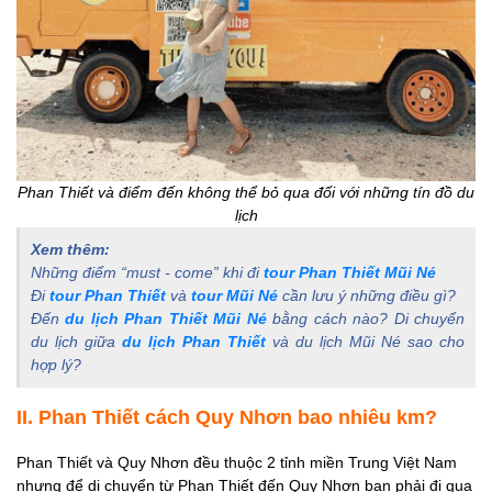
Phan Thiết và điểm đến không thể bỏ qua đối với những tín đồ du
lịch
Xem thêm:
Những điểm “must - come” khi đi
tour Phan Thiết Mũi Né
Đi
tour Phan Thiết
và
tour Mũi Né
cần lưu ý những điều gì?
Đến
du lịch Phan Thiết Mũi Né
bằng cách nào? Di chuyển
du lịch giữa
du lịch Phan Thiết
và du lịch Mũi Né sao cho
hợp lý?
II. Phan Thiết cách Quy Nhơn bao nhiêu km
?
Phan Thiết và Quy Nhơn đều thuộc 2 tỉnh miền Trung Việt Nam
nhưng để di chuyển từ Phan Thiết đến Quy Nhơn bạn phải đi qua