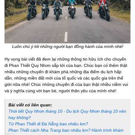
Luôn chú ý tới những người bạn đồng hành của mình nhé!
Hy vọng bài viết đã đem lại những thông tin hữu ích cho chuyến
đi Phan Thiết Quy Nhơn sắp tới của bạn. Chúc bạn có thêm thật
nhiều những chuyến đi khám phá những địa điểm du lịch hấp
dẫn, những miền đất mới của tổ quốc và các quốc gia trên thế
giới nữa nhé! Chúc những chuyến đi của bạn thật nhiều niềm vui
và ý nghĩa cùng với bạn bè, người thân yêu của mình nhé!
Bài viết có liên quan:
Thời tiết Quy Nhơn tháng 10 - Du lịch Quy Nhơn tháng 10 nên
hay không?
Từ Phan Thiết đi Đà Nẵng bao nhiêu km?
Phan Thiết cách Nha Trang bao nhiêu km? Hành trình khám