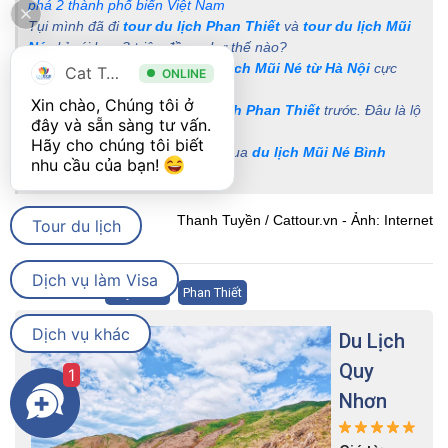
phá 2 thành phố biển Việt Nam
Tụi mình đã đi
tour du lịch Phan Thiết
và
tour du lịch Mũi
Né
chỉ với hơn 3 triệu đồng như thế nào?
Review chi tiết kinh nghiệm
du lịch Mũi Né từ Hà Nội
cực
Cat Tour
ONLINE
đơn giản cho người đi lần đầu
Xin chào, Chúng tôi ở 
Du lịch Mũi Né
trước hay
du lịch Phan Thiết
trước. Đâu là lộ
đây và sẵn sàng tư vấn. 
trình hợp lý?
Hãy cho chúng tôi biết 
Những lý do bạn không thể bỏ qua
du lịch Mũi Né Bình
nhu cầu của bạn! 
Thuận
dịp hè này?
Thanh Tuyền / Cattour.vn - Ảnh: Internet
Tour du lịch
Dịch vụ làm Visa
Xem thêm:
Quy Nhơn
Phan Thiết
Dịch vụ khác
Du Lịch
Quy
1
Nhơn