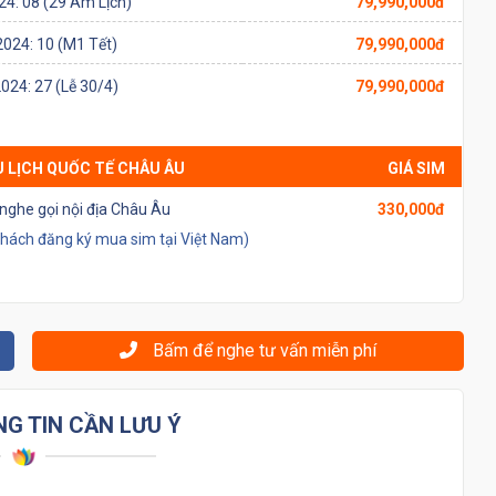
4: 08 (29 Âm Lịch)
79,990,000đ
024: 10 (M1 Tết)
79,990,000đ
024: 27 (Lễ 30/4)
79,990,000đ
U LỊCH QUỐC TẾ CHÂU ÂU
GIÁ SIM
nghe gọi nội địa Châu Âu
330,000đ
khách đăng ký mua sim tại Việt Nam)
Bấm để nghe tư vấn miễn phí
G TIN CẦN LƯU Ý