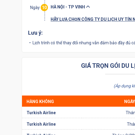
HÀ NỘI - TP VINH
Ngày
10
HÃY LỰA CHỌN CÔNG TY DU LỊCH UY TÍN 
Lưu ý:
Lịch trình có thể thay đổi nhưng vẫn đảm bảo đầy đủ 
GIÁ TRỌN GÓI DU 
(Áp dụng k
HÀNG KHÔNG
NGÀY
Turkish Airline
Thán
Turkish Airline
Thán