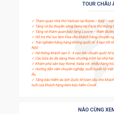
nước Ý). Nào hãy tự thưởng cho mình một tour du lịc
TOUR CHÂU Â
ngày 9 đêm một cách an toàn, vui vẻ và tiết kiệm!
✓ Tham quan nhà thờ Vatican tại Rome – Italy – nơi 
✓ Tặng vé Du thuyền sông Seine tại Paris thơ mộng 
✓ Tặng vé thăm quan bảo tàng Louvre – thiên đườn
✓ Hỗ trợ thủ tục làm Visa cho khách hàng chuyên nghi
✓ Trải nghiệm hãng hàng không quốc tế 5 sao tốt nhấ
Nội)
✓ Hệ thống khách sạn 3 - 4 sao tiêu chuẩn quốc tế t
✓ Các bữa ăn đa dạng theo chương trình tại nhà hàn
✓ Khám phá sân bay Rome, Italia với nhiều hàng hó
✓ Hướng dẫn viên chuyên nghiệp, suốt tuyến từ Việ
Âu
✓ Tặng bảo hiểm du lịch Quốc tế toàn cầu cho khác
tuổi của khách hàng kèm bảo hiểm Covid
NÀO CÙNG XEM 