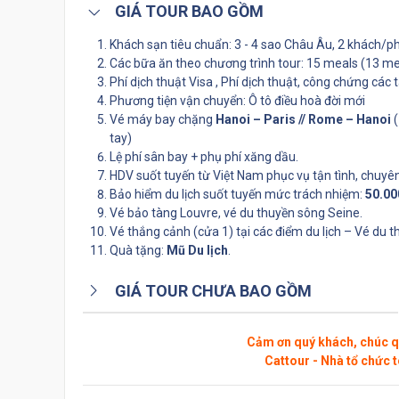
GIÁ TOUR BAO GỒM
Khách sạn tiêu chuẩn: 3 - 4 sao Châu Âu, 2 khách/ph
Các bữa ăn theo chương trình tour: 15 meals (13 meal
Phí dịch thuật Visa , Phí dịch thuật, công chứng các tà
Phương tiện vận chuyển: Ô tô điều hoà đời mới
Vé máy bay chặng
Hanoi – Paris // Rome – Hanoi
(
tay)
Lệ phí sân bay + phụ phí xăng dầu.
HDV suốt tuyến từ Việt Nam phục vụ tận tình, chuyê
Bảo hiểm du lịch suốt tuyến mức trách nhiệm:
50.00
Vé bảo tàng Louvre, vé du thuyền sông Seine.
Vé thắng cảnh (cửa 1) tại các điểm du lịch – Vé du 
Quà tặng:
Mũ Du lịch
.
GIÁ TOUR CHƯA BAO GỒM
Cảm ơn quý khách, chúc q
Cattour - Nhà tổ chức 