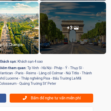
+3
ại Lộ Champs
ri
Khách sạn:
Khách sạn 4 sao
Điểm tham quan:
Tp Vinh - Hà Nội - Pháp - Ý - Thụy Sĩ -
Vantican - Paris - Reims - Làng cổ Colmar - Núi Titlis - Thành
phố Lucerne - Tháp nghiêng Pisa - Đấu Trường La Mã
Colosseum - Quảng Trường St’ Peter
Bấm để nghe tư vấn miễn phí