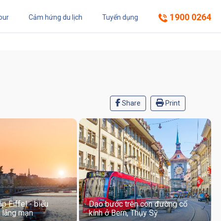
1900 0264
our
Cảm hứng du lịch
Tuyển dụng
Share
Print
p Eiffel - biểu
Dạo bước trên con đường cổ
 lãng mạn
kính ở Bern, Thụy Sỹ