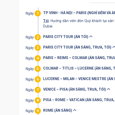
TP VINH - HÀ NỘI – PARIS (NGHỈ ĐÊM VÀ 
Ngày
1
Tối
: Hướng dẫn viên đón Quý khách tại sân 
Dubai.
PARIS CITY TOUR (ĂN TỐI)
Ngày
2
PARIS CITY TOUR (ĂN SÁNG, TRƯA, TỐI)
Ngày
3
PARIS – REIMS – COLMAR (ĂN SÁNG, TRƯA
Ngày
4
COLMAR – TITLIS – LUCERNE (ĂN SÁNG, 
Ngày
5
LUCERNE – MILAN – VENICE MESTRE (ĂN 
Ngày
6
VENICE – PISA (ĂN SÁNG, TRƯA, TỐI)
Ngày
7
PISA – ROME – VATICAN (ĂN SÁNG, TRƯA,
Ngày
8
ROME (ĂN SÁNG)
Ngày
9