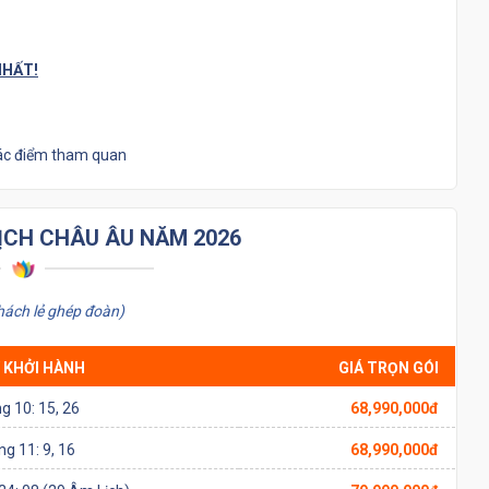
NHẤT!
các điểm tham quan
LỊCH CHÂU ÂU NĂM 2026
hách lẻ ghép đoàn)
 KHỞI HÀNH
GIÁ TRỌN GÓI
g 10: 15, 26
68,990,000đ
g 11: 9, 16
68,990,000đ