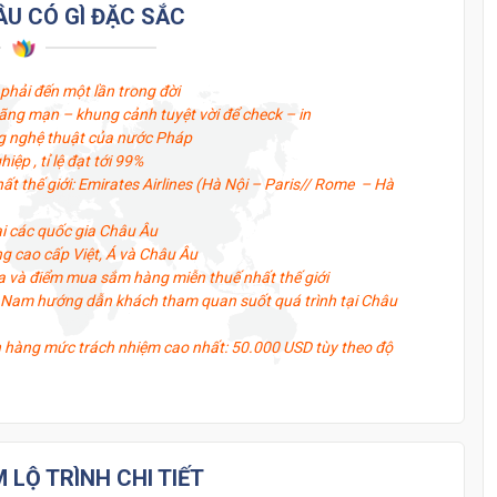
h châu Âu 10
U CÓ GÌ ĐẶC SẮC
phải đến một lần trong đời
lãng mạn – khung cảnh tuyệt vời để check – in
g nghệ thuật của nước Pháp
ệp , tỉ lệ đạt tới 99%
t thế giới: Emirates Airlines (Hà Nội – Paris// Rome – Hà
ại các quốc gia Châu Âu
g cao cấp Việt, Á và Châu Âu
a và điểm mua sắm hàng miễn thuế nhất thế giới
t Nam hướng dẫn khách tham quan suốt quá trình tại Châu
h hàng mức trách nhiệm cao nhất: 50.000 USD tùy theo độ
LỘ TRÌNH CHI TIẾT