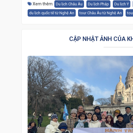
Xem thêm:
Du lịch Châu Âu
Du lịch Pháp
Du lịch Ý
du lịch quốc tế từ Nghệ An
tour Châu Âu từ Nghệ An
tou
CẬP NHẬT ẢNH CỦA K