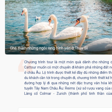
Ghé thăm những ngôi làng bình yên ở Thụy Sĩ
Chương trình tour là một món quà dành cho những 
Cattour muốn có một chuyến đi khám phá những đất n
ở châu Âu. Lộ trình được thiết kế đầy đủ những điểm
du khách cần tới trong chuyến đi, chương trình thiết kế
đường hợp lý đi qua những nét đặc trưng văn hóa k
tuyến Tây Nam Châu Âu: Reims (xứ sở rượu vang của 
Làng cổ Colmar - Zurich (thành phố tinh thần củ
Engelberg (làng thiêng thần của Thụy Sĩ) – Titlis (nú
năm) - 4 thành phố đặc trưng văn hóa nước Ý (Milan - Ve
Rome) - Vatican (quốc gia độc lập nhỏ nhất thế giới n