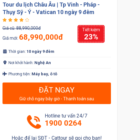
Tour du lịch Châu Âu | Tp Vinh - Pháp -
Thụy Sỹ - Ý - Vatican 10 ngày 9 đêm
Giá cũ:
88,990,000đ
Tiết kiệm
23%
68,990,000đ
Giá mới:
Thời gian:
10 ngày 9 đêm
Nơi khởi hành:
Nghệ An
Phương tiện:
Máy bay, ô tô
ĐẶT NGAY
Giữ chỗ ngay bây giờ - Thanh toán sau
Hotline tư vấn 24/7
1900 0264
Hoặc để lại SĐT - Cattour sẽ gọi cho bạn!