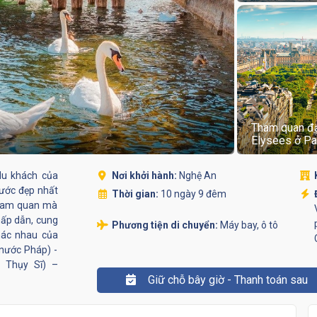
Tham quan đ
Elysees ở Pa
du khách của
Nơi khởi hành:
Nghệ An
ước đẹp nhất
Thời gian:
10 ngày 9 đêm
 tham quan mà
 hấp dẫn, cung
Phương tiện di chuyển:
Máy bay, ô tô
hác nhau của
nước Pháp) -
a Thụy Sĩ) –
Giữ chỗ bây giờ - Thanh toán sau
i tuyết quanh
nice - Pisa -
ằm trong lòng