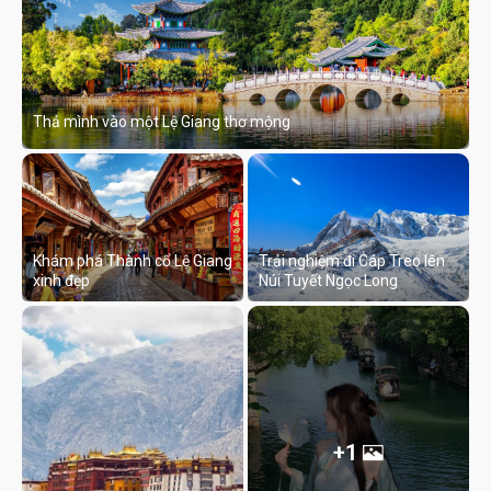
Thả mình vào một Lệ Giang thơ mộng
Khám phá Thành cổ Lệ Giang
Trải nghiệm đi Cáp Treo lên
xinh đẹp
Núi Tuyết Ngọc Long
+1