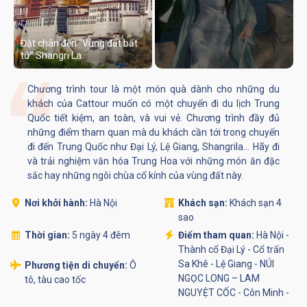
Đặt chân đến “Vùng đất bất
tử” Shangri La
Chương trình tour là một món quà dành cho những du
khách của Cattour muốn có một chuyến đi du lịch Trung
Quốc tiết kiệm, an toàn, và vui vẻ. Chương trình đầy đủ
những điểm tham quan mà du khách cần tới trong chuyến
đi đến Trung Quốc như Đại Lý, Lệ Giang, Shangrila... Hãy đi
và trải nghiệm văn hóa Trung Hoa với những món ăn đặc
sắc hay những ngôi chùa cổ kính của vùng đất này.
Nơi khởi hành:
Hà Nội
Khách sạn:
Khách sạn 4
sao
Thời gian:
5 ngày 4 đêm
Điểm tham quan:
Hà Nội -
Thành cổ Đại Lý - Cổ trấn
Sa Khê - Lệ Giang - NÚI
Phương tiện di chuyển:
Ô
NGỌC LONG – LAM
tô, tàu cao tốc
NGUYỆT CỐC - Côn Minh -