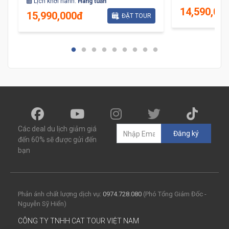
Lịch khởi hành:
Hàng tuần
14,590,00
15,990,000đ
ĐẶT TOUR
Các deal du lịch giảm giá
Đăng ký
đến 60% sẽ được gửi đến
bạn
Phản ánh chất lượng dịch vụ:
0974.728.080
(Phó Tổng Giám Đốc -
Nguyễn Sỹ Hiển)
CÔNG TY TNHH CAT TOUR VIỆT NAM