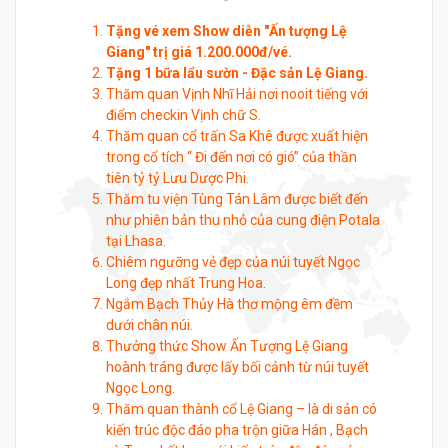
Tặng vé xem Show diễn "Ấn tượng Lệ
Giang" trị giá 1.200.000đ/vé.
Tặng 1 bữa lẩu sườn - Đặc sản Lệ Giang.
Thăm quan Vịnh Nhĩ Hải nơi nooit tiếng với
điểm checkin Vịnh chữ S.
Thăm quan cổ trấn Sa Khê được xuất hiện
trong cổ tích “ Đi đến nơi có gió” của thần
tiên tỷ tỷ Lưu Dược Phi.
Thăm tu viện Tùng Tán Lâm được biết đến
như phiên bản thu nhỏ của cung điện Potala
tại Lhasa.
Chiêm ngưỡng vẻ đẹp của núi tuyết Ngọc
Long đẹp nhất Trung Hoa.
Ngắm Bạch Thủy Hà thơ mộng êm đềm
dưới chân núi.
Thưởng thức Show Ấn Tượng Lệ Giang
hoành tráng được lấy bối cảnh từ núi tuyết
Ngọc Long.
Thăm quan thành cổ Lệ Giang – là di sản có
kiến trúc độc đáo pha trộn giữa Hán , Bạch