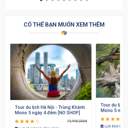
CÓ THỂ BẠN MUỐN XEM THÊM
Tour du lịch
Tour du lịch Hà Nội - Trùng Khánh
Mono 5 ngày
Mono 5 ngày 4 đêm [NO SHOP]
19,990,000đ
đ
Lịch khởi hành