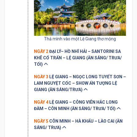
Thả mình vào một Lệ Giang thơ mộng
NGÀY 2
ĐẠI LÝ– HỒ NHĨ HẢI – SANTORINI SA
KHÊ CỔ TRẤN – LỆ GIANG (ĂN SÁNG/ TRƯA/
TỐI)
NGÀY 3
LỆ GIANG – NGỌC LONG TUYẾT SƠN –
LAM NGUYỆT CỐC – SHOW ẤN TƯỢNG LỆ
GIANG (ĂN SÁNG/TRƯA)
NGÀY 4
LỆ GIANG – CÔNG VIÊN HẮC LONG
ĐÀM – CÔN MINH (ĂN SÁNG/ TRƯA/ TỐI)
NGÀY 5
CÔN MINH – HÀ KHẨU – LÀO CAI (ĂN
SÁNG/ TRƯA)