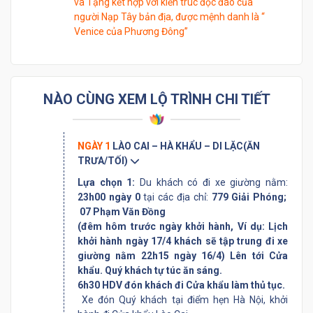
và Tạng kết hợp với kiến trúc độc đáo của
người Nạp Tây bản địa, được mệnh danh là “
Venice của Phương Đông”
NÀO CÙNG XEM LỘ TRÌNH CHI TIẾT
NGÀY 1
LÀO CAI – HÀ KHẨU – DI LẶC(ĂN
TRƯA/TỐI)
Lựa chọn 1:
Du khách có đi xe giường nằm:
23h00 ngày 0
tại các địa chỉ:
779 Giải Phóng;
07 Phạm Văn Đồng
(đêm hôm trước ngày khởi hành, Ví dụ: Lịch
khởi hành ngày 17/4 khách sẽ tập trung đi xe
giường nằm 22h15 ngày 16/4) Lên tới Cửa
khẩu. Quý khách tự túc ăn sáng.
6h30 HDV đón khách đi Cửa khẩu làm thủ tục.
Xe đón Quý khách tại điểm hẹn Hà Nội, khởi