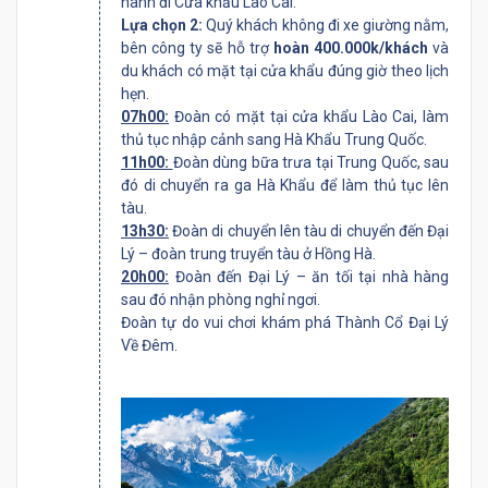
hành đi Cửa khẩu Lào Cai.
Lựa chọn 2:
Quý khách không đi xe giường nằm,
bên công ty sẽ hỗ trợ
hoàn 400.000k/khách
và
du khách có mặt tại cửa khẩu đúng giờ theo lịch
hẹn.
07h00:
Đoàn có mặt tại cửa khẩu Lào Cai, làm
thủ tục nhập cảnh sang Hà Khẩu Trung Quốc.
11h00:
Đoàn dùng bữa trưa tại Trung Quốc, sau
đó di chuyển ra ga Hà Khẩu để làm thủ tục lên
tàu.
13h30:
Đoàn di chuyển lên tàu di chuyển đến Đại
Lý – đoàn trung truyển tàu ở Hồng Hà.
20h00:
Đoàn đến Đại Lý – ăn tối tại nhà hàng
sau đó nhận phòng nghỉ ngơi.
Đoàn tự do vui chơi khám phá Thành Cổ Đại Lý
Về Đêm.