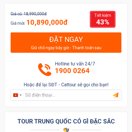
Giá cũ:
18,990,000đ
Tiết kiệm
43%
10,890,000đ
Giá mới:
ĐẶT NGAY
Giữ chỗ ngay bây giờ - Thanh toán sau
Hotline tư vấn 24/7
1900 0264
Hoặc để lại SĐT - Cattour sẽ gọi cho bạn!
Vietnam
+84
TOUR TRUNG QUỐC CÓ GÌ ĐẶC SẮC