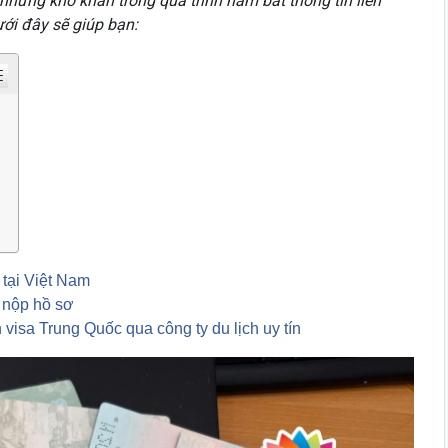
 những khó khăn trong quá trình nắm bắt thông tin liên
ưới đây sẽ giúp bạn:
 tại Việt Nam
 nộp hồ sơ
visa Trung Quốc qua công ty du lịch uy tín