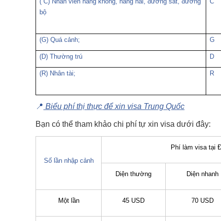
( C) Nhân viên hàng không, hàng hải, đường sắt, đường
C
bộ
(G) Quá cảnh;
G
(D) Thường trú
D
(R) Nhân tài;
R
📍
Biểu phí thị thực để xin visa Trung Quốc
Bạn có thể tham khảo chi phí tự xin visa dưới đây:
Phí làm visa tại
Số lần nhập cảnh
Diện thường
Diện nhanh
Một lần
45 USD
70 USD