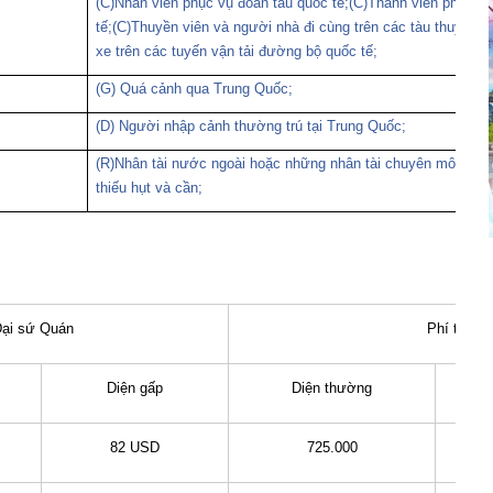
(C)Nhân viên phục vụ đoàn tàu quốc tế;(C)Thành viên phi hà
tế;(C)Thuyền viên và người nhà đi cùng trên các tàu thuyền qu
xe trên các tuyến vận tải đường bộ quốc tế;
(G) Quá cảnh qua Trung Quốc;
(D) Người nhập cảnh thường trú tại Trung Quốc;
(R)Nhân tài nước ngoài hoặc những nhân tài chuyên môn mà
thiếu hụt và cần;
 Đại sứ Quán
Phí trung
Diện gấp
Diện thường
82 USD
725.000