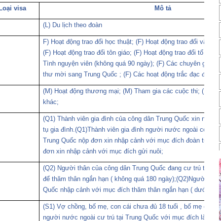
Loại visa
Mô tả
(L) Du lịch theo đoàn
F) Hoạt động trao đổi học thuật; (F) Hoạt động trao đổi văn hóa
(F) Hoạt động trao đổi tôn giáo; (F) Hoạt động trao đổi tổ chức
Tình nguyện viên (không quá 90 ngày); (F) Các chuyên gia n
thư mời sang Trung Quốc ; (F) Các hoạt động trắc đạc địa lý;
(M) Hoạt động thương mại; (M) Tham gia các cuộc thi; (M) H
khác;
(Q1) Thành viên gia đình của công dân Trung Quốc xin nhập 
tụ gia đình.(Q1)Thành viên gia đình người nước ngoài có giấy
Trung Quốc nộp đơn xin nhập cảnh với mục đích đoàn tụ gia
đơn xin nhập cảnh với mục đích gửi nuôi;
(Q2) Người thân của công dân Trung Quốc đang cư trú tại T
để thăm thân ngắn hạn ( không quá 180 ngày);(Q2)Người thâ
Quốc nhập cảnh với mục đích thăm thân ngắn hạn ( dưới 180
(S1) Vợ chồng, bố mẹ, con cái chưa đủ 18 tuổi , bố mẹ của 
người nước ngoài cư trú tại Trung Quốc với mục đích làm việ