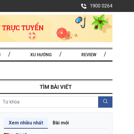
1900 0264
I
XU HƯỚNG
REVIEW
TÌM BÀI VIẾT
Xem nhiều nhất
Bài mới