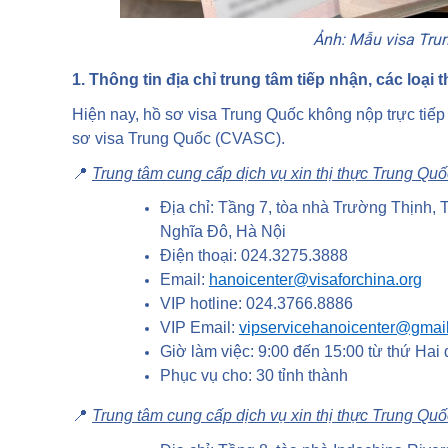
Ảnh: Mẫu visa Tru
1. Thông tin địa chỉ trung tâm tiếp nhận, các loại t
Hiện nay, hồ sơ visa Trung Quốc không nộp trực tiếp
sơ visa Trung Quốc (CVASC).
📍
Trung tâm cung cấp dịch vụ xin thị thực Trung Quố
Địa chỉ: Tầng 7, tòa nhà Trường Thịnh
Nghĩa Đô, Hà Nội
Điện thoại: 024.3275.3888
Email:
hanoicenter@visaforchina.org
VIP hotline: 024.3766.8886
VIP Email:
vipservicehanoicenter@gmai
Giờ làm việc: 9:00 đến 15:00 từ thứ Hai 
Phục vụ cho: 30 tỉnh thành
📍
Trung tâm cung cấp dịch vụ xin thị thực Trung Qu