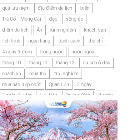
quà lưu niệm
địa điểm du lịch
biển
Trà Cổ - Móng Cái
đẹp
sống ảo
 (biểu diễn giao lưu);
điểm du lịch
Ăn
kinh nghiệm
khách sạn
 phi chính phủ; (F)
lịch trình
ngân hàng
danh sách
địa chỉ
ước ngoài được cấp
4 ngày 3 đêm
trong nước
nước ngoài
oạt động thương mại
tháng 10
tháng 11
tháng 12
du lịch ở đâu
chanh xả
mùa thu
trải nghiệm
cảnh để cư trú đoàn
 phép thường trú tại
mùa nào đẹp nhất
Quan Lạn
3 ngày
 đinh;(Q1)Người nộp
3 ngày 2 đêm
Hải Hòa
Quảng Bình
4 ngày
Bangkok
Bí quyết
Hải Tiến
Ninh Bình
rung Quốc nhập cảnh
n của công dân Trung
Nhật Bản
du lịch sầm sơn cần chuẩn bị gì
 ngày)
bãi tắm sấm sơn
đặc sản sầm sơn
vợ hoặc chồng của
c, học tập , nhập
đặc sản du lịch sầm sơn