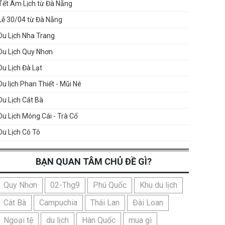
Tết Âm Lịch từ Đà Nẵng
Lễ 30/04 từ Đà Nẵng
Du Lịch Nha Trang
Du Lịch Quy Nhơn
Du Lịch Đà Lạt
Du lịch Phan Thiết - Mũi Né
Du Lịch Cát Bà
Du Lịch Móng Cái - Trà Cổ
Du Lịch Cô Tô
BẠN QUAN TÂM CHỦ ĐỀ GÌ?
Quy Nhơn
02-Thg9
Phú Quốc
Khu du lịch
Cát Bà
Campuchia
Thái Lan
Đài Loan
Ngoại tệ
du lịch
Hàn Quốc
mua gì