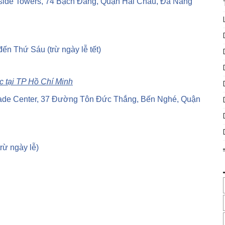
erside Towers, 74 Bạch Đằng, Quận Hải Châu, Đà Nẵng
đến Thứ Sáu (trừ ngày lễ tết)
c tại TP Hồ Chí Minh
Trade Center, 37 Đường Tôn Đức Thắng, Bến Nghé, Quận
rừ ngày lễ)