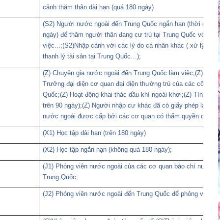
cảnh thăm thân dài hạn (quá 180 ngày)
(S2) Người nước ngoài đến Trung Quốc ngắn hạn (thời gian l
ngày) để thăm người thân đang cư trú tại Trung Quốc với mục
việc...;(S2)Nhập cảnh với các lý do cá nhân khác ( xử lý tố tụ
thanh lý tài sản tại Trung Quốc…);
(Z) Chuyên gia nước ngoài đến Trung Quốc làm việc;(Z) Biểu 
Trưởng đại diện cơ quan đại diện thường trú của các công ty
Quốc;(Z) Hoạt động khai thác dầu khí ngoài khơi;(Z) Tình nguy
trên 90 ngày);(Z) Người nhập cư khác đã có giấy phép làm v
nước ngoài được cấp bởi các cơ quan có thẩm quyền của Ch
(X1) Học tập dài hạn (trên 180 ngày)
(X2) Học tập ngắn hạn (không quá 180 ngày);
(J1) Phóng viên nước ngoài của các cơ quan báo chí nước ng
Trung Quốc;
(J2) Phóng viên nước ngoài đến Trung Quốc để phỏng vấn và 