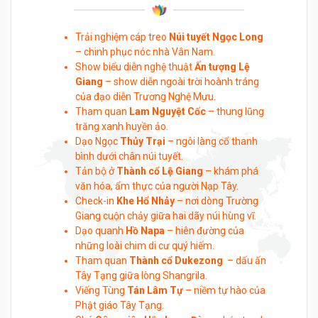
Trải nghiệm cáp treo
Núi tuyết Ngọc Long
– chinh phục nóc nhà Vân Nam.
Show biểu diễn nghệ thuật
Ấn tượng Lệ
Giang
– show diễn ngoài trời hoành tráng
của đạo diễn Trương Nghệ Mưu.
Tham quan
Lam Nguyệt Cốc
– thung lũng
trăng xanh huyền ảo.
Dạo Ngọc
Thủy Trại
– ngôi làng cổ thanh
bình dưới chân núi tuyết.
Tản bộ ở
Thành cổ Lệ Giang
– khám phá
văn hóa, ẩm thực của người Nạp Tây.
Check-in
Khe Hổ Nhảy
– nơi dòng Trường
Giang cuộn chảy giữa hai dãy núi hùng vĩ.
Dạo quanh
Hồ Napa
– hiên đường của
những loài chim di cư quý hiếm.
Tham quan
Thành cổ Dukezong
– dấu ấn
Tây Tạng giữa lòng Shangrila.
Viếng Tùng
Tán Lâm Tự
– niềm tự hào của
Phật giáo Tây Tạng.