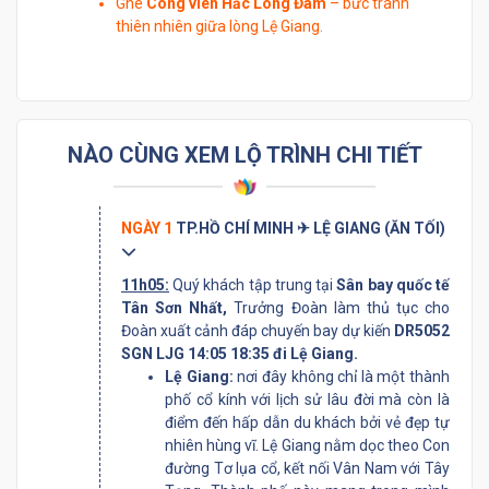
Ghé
Công viên Hắc Long Đàm
– bức tranh
thiên nhiên giữa lòng Lệ Giang.
NÀO CÙNG XEM LỘ TRÌNH CHI TIẾT
NGÀY 1
TP.HỒ CHÍ MINH ✈ LỆ GIANG (ĂN TỐI)
11h05:
Quý khách tập trung tại
Sân bay quốc tế
Tân Sơn Nhất,
Trưởng Đoàn làm thủ tục cho
Đoàn xuất cảnh đáp chuyến bay dự kiến
DR5052
SGN LJG 14:05 18:35 đi Lệ Giang.
Lệ Giang:
nơi đây không chỉ là một thành
phố cổ kính với lịch sử lâu đời mà còn là
điểm đến hấp dẫn du khách bởi vẻ đẹp tự
nhiên hùng vĩ. Lệ Giang nằm dọc theo Con
đường Tơ lụa cổ, kết nối Vân Nam với Tây