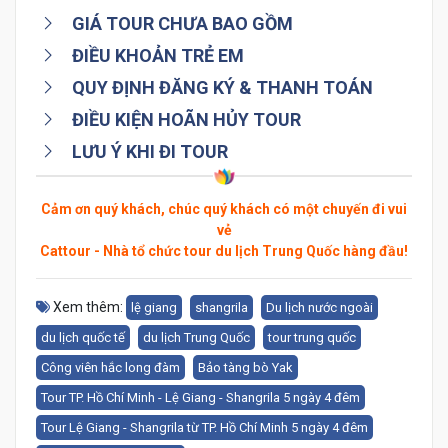
GIÁ TOUR CHƯA BAO GỒM
ĐIỀU KHOẢN TRẺ EM
QUY ĐỊNH ĐĂNG KÝ & THANH TOÁN
ĐIỀU KIỆN HOÃN HỦY TOUR
LƯU Ý KHI ĐI TOUR
Cảm ơn quý khách, chúc quý khách có một chuyến đi vui
vẻ
Cattour - Nhà tổ chức tour du lịch Trung Quốc hàng đầu!
Xem thêm:
lệ giang
shangrila
Du lịch nước ngoài
du lịch quốc tế
du lịch Trung Quốc
tour trung quốc
Công viên hắc long đàm
Bảo tàng bò Yak
Tour TP. Hồ Chí Minh - Lệ Giang - Shangrila 5 ngày 4 đêm
Tour Lệ Giang - Shangrila từ TP. Hồ Chí Minh 5 ngày 4 đêm