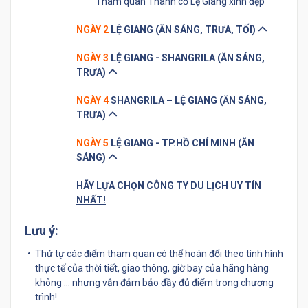
Tham quan Thành cổ Lệ Giang xinh đẹp
NGÀY 2
LỆ GIANG (ĂN SÁNG, TRƯA, TỐI)
NGÀY 3
LỆ GIANG - SHANGRILA (ĂN SÁNG,
TRƯA)
NGÀY 4
SHANGRILA – LỆ GIANG (ĂN SÁNG,
TRƯA)
NGÀY 5
LỆ GIANG - TP.HỒ CHÍ MINH (ĂN
SÁNG)
HÃY LỰA CHỌN CÔNG TY DU LỊCH UY TÍN
NHẤT!
Lưu ý:
Thứ tự các điểm tham quan có thể hoán đổi theo tình hình
thực tế của thời tiết, giao thông, giờ bay của hãng hàng
không … nhưng vẫn đảm bảo đầy đủ điểm trong chương
trình!