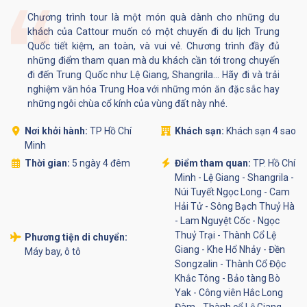
Chương trình tour là một món quà dành cho những du
khách của Cattour muốn có một chuyến đi du lịch Trung
Quốc tiết kiệm, an toàn, và vui vẻ. Chương trình đầy đủ
những điểm tham quan mà du khách cần tới trong chuyến
đi đến Trung Quốc như Lệ Giang, Shangrila... Hãy đi và trải
nghiệm văn hóa Trung Hoa với những món ăn đặc sắc hay
những ngôi chùa cổ kính của vùng đất này nhé.
Nơi khởi hành:
TP Hồ Chí
Khách sạn:
Khách sạn 4 sao
Minh
Thời gian:
5 ngày 4 đêm
Điểm tham quan:
TP. Hồ Chí
Minh - Lệ Giang - Shangrila -
Núi Tuyết Ngọc Long - Cam
Hải Tử - Sông Bạch Thuỷ Hà
- Lam Nguyệt Cốc - Ngọc
Thuỷ Trại - Thành Cổ Lệ
Phương tiện di chuyển:
Giang - Khe Hổ Nhảy - Đền
Máy bay, ô tô
Songzalin - Thành Cổ Độc
Khắc Tông - Bảo tàng Bò
Yak - Công viên Hắc Long