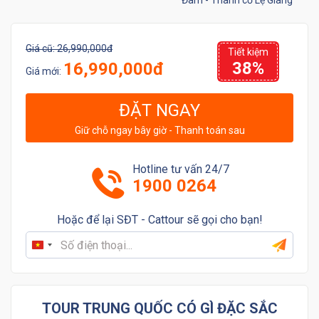
Đàm - Thành cổ Lệ Giang
Giá cũ:
26,990,000đ
Tiết kiệm
38%
16,990,000đ
Giá mới:
ĐẶT NGAY
Giữ chỗ ngay bây giờ - Thanh toán sau
Hotline tư vấn 24/7
1900 0264
Hoặc để lại SĐT - Cattour sẽ gọi cho bạn!
Vietnam
+84
TOUR TRUNG QUỐC CÓ GÌ ĐẶC SẮC