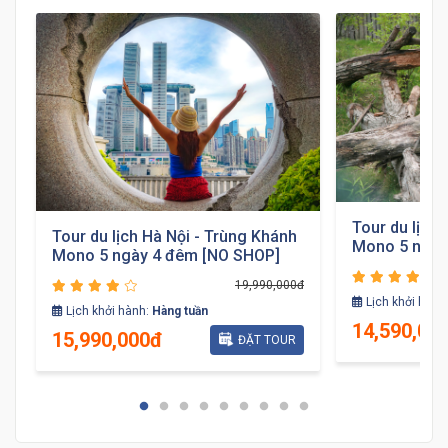
Tour du lịch
Tour du lịch Hà Nội - Trùng Khánh
Mono 5 ngày
Mono 5 ngày 4 đêm [NO SHOP]
19,990,000đ
đ
Lịch khởi hành
Lịch khởi hành:
Hàng tuần
14,590,00
15,990,000đ
ĐẶT TOUR