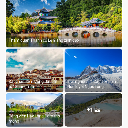
Tham quan Thành cổ Lệ Giang xinh đẹp
Đặt chân đến “Vùng đất bất
Trải nghiệm đi Cáp Treo lên
tử” Shangri La
Núi Tuyết Ngọc Long
+1
Công viên Hắc Long Đàm thơ
mộng