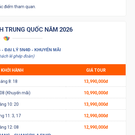
các điểm tham quan.
CH TRUNG QUỐC NĂM 2026
G - ĐẠI LÝ 5N4Đ - KHUYẾN MÃI
hách lẻ ghép đoàn)
 KHỞI HÀNH
GIÁ TOUR
áng 8: 18
13,990,000đ
 08 (Khuyến mãi)
10,990,000đ
áng 10: 20
13,990,000đ
g 11: 3, 17
12,990,000đ
áng 12: 08
12,990,000đ