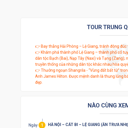
TOUR TRUNG Q
👉 Bay thẳng Hải Phòng – Lệ Giang, tránh đông đúc t
👉 Khám phá thành phố Lệ Giang – thành phố cổ tuyệ
dân tộc Bạch (Bai), Nạp Tây (Naxi) và Tạng (Zang); 
truyền thống của những dân tộc khác nhau hòa quyện
👉 Thưởng ngoạn Shangrila - “Vùng đất bất tử” trong
Anh James Hilton. Được mệnh danh là thung lũng bất
đẹp.
NÀO CÙNG XEM 
HÀ NỘI – CÁT BI – LỆ GIANG (ĂN TRƯA NHẸ
Ngày
1