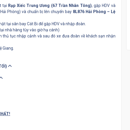
t tại
Rạp Xiếc Trung Ương (67 Trần Nhân Tông)
, gặp HDV và
 (Hải Phòng) và chuẩn bị lên chuyến bay
8L876 Hải Phòng – Lệ
mặt tại sân bay Cát Bi để gặp HDV và nhập đoàn.
tại nhà hàng tùy vào giờ hạ cánh)
m thủ tục nhập cảnh và sau đó xe đưa đoàn về khách sạn nhận
 Giang.
TỐI)
NHẤT!