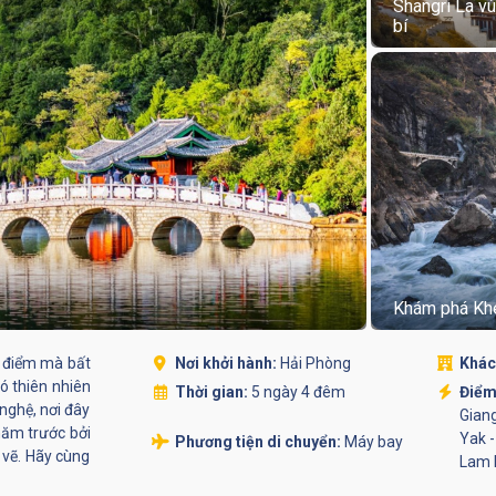
Shangri La v
bí
Khám phá Kh
ịa điểm mà bất
Nơi khởi hành:
Hải Phòng
Khác
có thiên nhiên
Thời gian:
5 ngày 4 đêm
Điểm
nghệ, nơi đây
Giang
năm trước bởi
Yak -
Phương tiện di chuyển:
Máy bay
 vẽ. Hãy cùng
Lam 