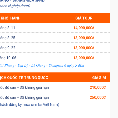
 GIANG - SHANGRILA 5N4Đ
hách lẻ ghép đoàn)
 KHỞI HÀNH
GIÁ TOUR
áng 8: 11
14,990,000đ
áng 8: 25
13,990,000đ
áng 9: 22
13,990,000đ
áng 10: 06
13,990,000đ
Hải Phòng - Đại Lý - Lệ Giang - Shangrila 6 ngày 5 đêm
LỊCH QUỐC TẾ TRUNG QUỐC
GIÁ SIM
ốc độ cao + 3G không giới hạn
210,000đ
ốc độ cao + 3G không giới hạn
250,000đ
khách đăng ký mua sim tại Việt Nam)