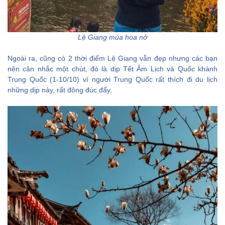
Lệ Giang mùa hoa nở
Ngoài ra, cũng có 2 thời điểm Lệ Giang vẫn đẹp nhưng các bạn
nên cân nhắc một chút, đó là dịp Tết Âm Lịch và Quốc khánh
Trung Quốc (1-10/10) vì người Trung Quốc rất thích đi du lịch
những dịp này, rất đông đúc đấy.