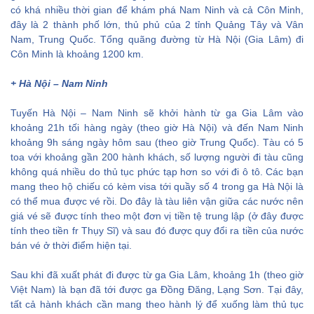
có khá nhiều thời gian để khám phá Nam Ninh và cả Côn Minh,
đây là 2 thành phố lớn, thủ phủ của 2 tỉnh Quảng Tây và Vân
Nam, Trung Quốc. Tổng quãng đường từ Hà Nội (Gia Lâm) đi
Côn Minh là khoảng 1200 km.
+ Hà Nội – Nam Ninh
Tuyến Hà Nội – Nam Ninh sẽ khởi hành từ ga Gia Lâm vào
khoảng 21h tối hàng ngày (theo giờ Hà Nội) và đến Nam Ninh
khoảng 9h sáng ngày hôm sau (theo giờ Trung Quốc). Tàu có 5
toa với khoảng gần 200 hành khách, số lượng người đi tàu cũng
không quá nhiều do thủ tục phức tạp hơn so với đi ô tô. Các bạn
mang theo hộ chiếu có kèm visa tới quầy số 4 trong ga Hà Nội là
có thể mua được vé rồi. Do đây là tàu liên vận giữa các nước nên
giá vé sẽ được tính theo một đơn vị tiền tệ trung lập (ở đây được
tính theo tiền fr Thụy Sĩ) và sau đó được quy đổi ra tiền của nước
bán vé ở thời điểm hiện tại.
Sau khi đã xuất phát đi được từ ga Gia Lâm, khoảng 1h (theo giờ
Việt Nam) là bạn đã tới được ga Đồng Đăng, Lạng Sơn. Tại đây,
tất cả hành khách cần mang theo hành lý để xuống làm thủ tục