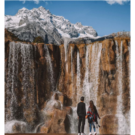
trấn
2. Quảng trường
Ngọc Hà (Yuhe
Square)
3. Bánh xe nước lớn
(The Big Water
Wheel)
4. Đường Tứ
Phương (Sifang
Streets Square)
5. Cầu Đại Thạch
6. Vạn Cổ Lầu
(Wangu Pavilion)
7. Mộc Phủ (Mu’s
Residence)
8. Công viên Đồi Sư
Tử (Lion Hill Park)