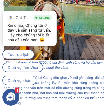
Cat Tour
ONLINE
Xin chào, Chúng tôi ở 
đây và sẵn sàng tư vấn. 
Hãy cho chúng tôi biết 
nhu cầu của bạn! 
Tour du lịch
Thành cổ này có hơn 6200 hộ gia đình sinh sống và họ vẫn làm
Dịch vụ làm Visa
các nghề thủ công
Phố xá trong thành cổ Lệ Giang đều giáp với núi gần sông, dải đá
Dịch vụ khác
có màu đỏ, mùa mưa không lầy lội, mùa khô cũng không bụi
bặm, những hoa văn trên mặt đá nền đường cũng trông vô cùng
1
tự nhiên và thanh nhã, hài hòa với môi trường của khu thành cổ
này. Phố Tứ Phương nơi trung tâm thành cổ là phố tiêu biểu nhất
ở Lệ Giang.