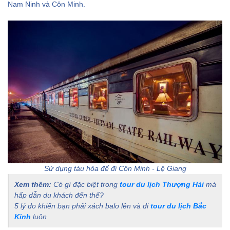
Nam Ninh và Côn Minh.
Sử dụng tàu hỏa để đi Côn Minh - Lệ Giang
Xem thêm:
Có gì đặc biệt trong
tour du lịch Thượng Hải
mà
hấp dẫn du khách đến thế?
5 lý do khiến bạn phải xách balo lên và đi
tour du lịch Bắc
Kinh
luôn