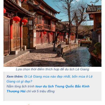
Lựa chọn thời điểm thích hợp để du lịch Lệ Giang
Xem thêm:
Đi Lệ Giang mùa nào đẹp nhất, bốn mùa ở Lệ
Giang có gì đẹp?
Nằm lòng lịch trình
tour du lịch Trung Quốc Bắc Kinh
Thượng Hải
chỉ với 5 triệu đồng