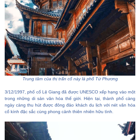
IV. Ăn gì khi đi du lịch
Shangrila?
1. Làm visa Trung
Quốc như thế nào?
2. Hướng dẫn truy
cập Internet ở Trung
Quốc
3. Một số những lưu
ý khác
Trung tâm của thị trấn cổ này là phố Tứ Phương
3/12/1997, phố cổ Lệ Giang đã được UNESCO xếp hạng vào một
trong những di sản văn hóa thế giới. Hiện tại, thành phố càng
ngày càng thu hút được đông đảo khách du lịch với nét văn hóa
cổ kính đặc sắc cùng phong cảnh thiên nhiên hữu tình.