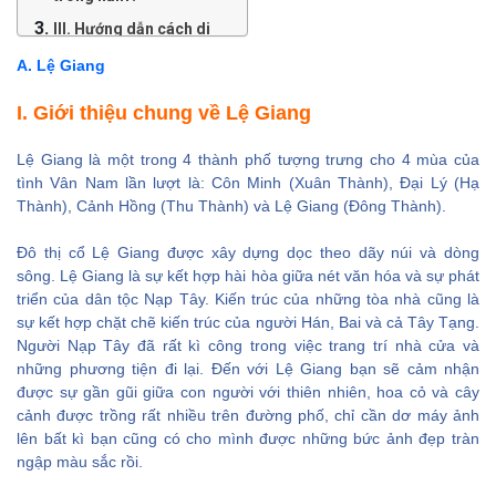
III. Hướng dẫn cách di
chuyển đến Lệ Giang
A. Lệ Giang
1. Đường hàng
I. Giới thiệu chung về Lệ Giang
không
2. Đường bộ
Lệ Giang là một trong 4 thành phố tượng trưng cho 4 mùa của
tình Vân Nam lần lượt là: Côn Minh (Xuân Thành), Đại Lý (Hạ
3. Hướng dẫn mua
Thành), Cảnh Hồng (Thu Thành) và Lệ Giang (Đông Thành).
vé tàu trước ở Trung
Quốc
Đô thị cổ Lệ Giang được xây dựng dọc theo dãy núi và dòng
4. Hướng dẫn đi lại ở
sông. Lệ Giang là sự kết hợp hài hòa giữa nét văn hóa và sự phát
Lệ Giang
triển của dân tộc Nạp Tây. Kiến trúc của những tòa nhà cũng là
sự kết hợp chặt chẽ kiến trúc của người Hán, Bai và cả Tây Tạng.
IV. Du lịch Lệ Giang nghỉ
Người Nạp Tây đã rất kì công trong việc trang trí nhà cửa và
ở đâu? Gợi ý khách sạn,
những phương tiện đi lại. Đến với Lệ Giang bạn sẽ cảm nhận
nhà nghỉ ở Lệ Giang
được sự gần gũi giữa con người với thiên nhiên, hoa cỏ và cây
cảnh được trồng rất nhiều trên đường phố, chỉ cần dơ máy ảnh
V. Chơi gì, ở đâu khi đi
lên bất kì bạn cũng có cho mình được những bức ảnh đẹp tràn
du lịch Lệ Giang
ngập màu sắc rồi.
1. Đại Nghiên cổ