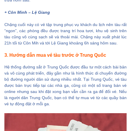
trưa hôm sau.
+ Côn Minh – Lệ Giang
Chặng cuối này có vẻ tập trung phục vụ khách du lịch nên tàu rất
“ngon”, các phòng đều được trang trí hoa tươi, khu vệ sinh trên
tàu cũng vô cùng sạch sẽ và thoải mái. Chặng này xuất phát lúc
21h tối từ Côn Mih và tới Lệ Giang khoảng 6h sáng hôm sau.
3. Hướng dẫn mua vé tàu trước ở Trung Quốc
Hệ thống đường sắt ở Trung Quốc được đầu tư một cách bài bản
và vô cùng phát triển, đây gần như là hình thức di chuyển đường
bộ đường người dân sử dụng nhiều nhất. Tại Trung Quốc, vé tàu
được bán trực tiếp tại các nhà ga, cũng có một số trang bán vé
online nhưng sau khi đặt xong bạn vẫn cần ra ga để đổi vé. Nếu
là người dân Trung Quốc, bạn có thể tự mua vé từ các quầy bán
vé tự động đặt ở mỗi ga.