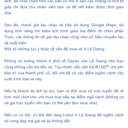
Anh, để chắc chắn hơn các bạn có thể in sẵn các chặng ra một tờ
giấy rồi đưa cho nhân viên bán vé để tiết kiệm được thời gian
nhé.
Sau đó, check giờ tàu chạy và hãy sử dụng Google Maps, sử
dụng tính năng tìm kiếm lịch trình giữa hai điểm rồi chọn phần
Train, các thông tin về giờ tàu chạy cũng như số hiệu chuyến tàu
sẽ xuất hiện.
Một số những lưu ý khác về vấn đề mua vé ở Lệ Giang:
Không có tường thành ở phố cổ Dayan của Lệ Giang nên bạn
cũng không cần trả tiền vé. Tuy nhiên vẫn cần trả 80 NDT cho phí
bảo trì của thành phố cổ, đối với tất cả các điểm ngắm cảnh cần
xuất trình loại vé này.
Nếu là khách du lịch tự túc, bạn có thể mua vé trực tuyến để rẻ
hơn một chút cho với mua trực tiếp tại điểm ngắ cảnh (không có
vé giả trực tuyến nên bạn có thể yên tâm mua nhé).
Nếu có cơ hội, có thể đến làng Lishui ở Lệ Giang để ngắm cảnh
vô cùng đẹp mà giá vé lại không đắt.