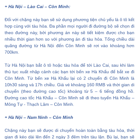
+ Hà Nội – Lào Cai – Côn Minh:
Đối với chặng này bạn sẽ sử dụng phương tiện chủ yếu là ô tô kết
hợp cùng với tàu hỏa. Đa phần mọi người đi đường bộ sẽ chọn đi
theo đường này, bởi phương án này sẽ tiết kiệm được cho bạn
nhiều thời gian hơn so với phương án đi tàu hỏa. Tổng chiều dài
quãng đường từ Hà Nội đến Côn Minh sẽ rơi vào khoảng hơn
700km.
Từ Hà Nội bạn bắt ô tô hoặc tàu hỏa để tới Lào Cai, sau khi làm
thủ tục xuất nhập cảnh các bạn tới bến xe Hà Khẩu để bắt xe đi
Côn Minh. Từ bến xe Hà Khẩu lại có 2 chuyến đi Côn Minh là
10h30 sáng và 17h chiều. Giá vé khoảng 160 RMB và thời gian di
chuyển (theo đường cao tốc) khoảng từ 5 – 6 tiếng đồng hồ.
Đường cao tốc Hà Khẩu – Côn Minh sẽ đi theo tuyến Hà Khẩu –
Mông Tự - Thạch Lâm – Côn Minh.
+ Hà Nội – Nam Ninh – Côn Minh
Chặng này bạn sẽ được di chuyển hoàn toàn bằng tàu hỏa, thời
gian đi kéo dài lên đến 2 ngày 3 đêm trên tàu lận. Bù lại, bạn sẽ