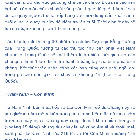
xuát cảnh. Do khu vực ga cũng khá bé và chỉ có 1 cửa ra vào nên
hơi bất tiện một chút khi phải vòng vào 1 góc để quét hành lí sau
đó lại quay ngược trở ra xếp hàng vào nơi đóng dấu xuất cảnh,
cuối cùng là quay ra cửa để kiểm tra lần cuối. Thời gian ở đây sẽ
tốn của bạn khoảng hơn 1 tiếng đồng hồ.
Tàu tiếp tục đi khoảng 30 phút nữa sẽ tới được ga Bằng Tường
của Trung Quốc, tương tự các thủ tục như bên phía Việt Nam
nhưng ở Trung Quốc sẽ mất thêm khá nhiều thời gian do còn
phải qua thêm 1 lượt kiểm tra hành lí bằng tay của bên phía biên
phòng. Kết thúc việc nhập cảnh các bạn cũng còn phải ngồi đợi
trong ga cho đến giờ tàu chạy là khoảng 4h (theo giờ Trung
Quốc).
+ Nam Ninh – Côn Minh
Từ Nam Ninh bạn mua tiếp vé tàu Côn Minh để đi. Chặng này vé
tàu giường nằm mềm luôn trong tình trạng hết mặc dù mua sớm
trước cả mấy ngày. Chặng này cũng đi mất khá nhiều thời gian
(khoảng 15 tiếng) nhưng tàu chạy lại vô cùng êm ái và thoải mái,
xuất phát từ Nam Ninh lúc 21h tối và tới Côn Minh khoảng 12h