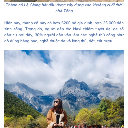
Thành cổ Lệ Giang bắt đầu được xây dựng vào khoảng cuối thời
nhà Tống
Hiện nay, thành cổ này có hơn 6200 hộ gia đình, hơn 25.000 dân
sinh sống. Trong đó, người dân tộc Naxi chiếm tuyệt đại đa số
dân cư nơi đây, 30% người dân vẫn làm các nghề thủ công như
đồ dùng bằng bạc, nghề thuộc da và lông thú, dệt, cất rượu…