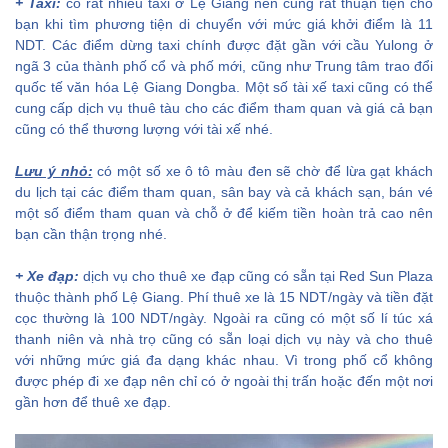
+ Taxi:
có rất nhiều taxi ở Lệ Giang nên cũng rất thuận tiện cho
bạn khi tìm phương tiện di chuyển với mức giá khởi điểm là 11
NDT. Các điểm dừng taxi chính được đặt gần với cầu Yulong ở
ngã 3 của thành phố cổ và phố mới, cũng như Trung tâm trao đổi
quốc tế văn hóa Lệ Giang Dongba. Một số tài xế taxi cũng có thể
cung cấp dịch vụ thuê tàu cho các điểm tham quan và giá cả bạn
cũng có thể thương lượng với tài xế nhé.
Lưu ý nhỏ:
có một số xe ô tô màu đen sẽ chờ để lừa gạt khách
du lịch tại các điểm tham quan, sân bay và cả khách sạn, bán vé
một số điểm tham quan và chỗ ở để kiếm tiền hoàn trả cao nên
bạn cần thận trọng nhé.
+ Xe đạp:
dịch vụ cho thuê xe đạp cũng có sẵn tại Red Sun Plaza
thuộc thành phố Lệ Giang. Phí thuê xe là 15 NDT/ngày và tiền đặt
cọc thường là 100 NDT/ngày. Ngoài ra cũng có một số lí túc xá
thanh niên và nhà trọ cũng có sẵn loại dịch vụ này và cho thuê
với những mức giá đa dạng khác nhau. Vì trong phố cổ không
được phép đi xe đạp nên chỉ có ở ngoài thị trấn hoặc đến một nơi
gần hơn để thuê xe đạp.