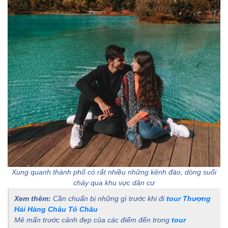
Giang mà bạn nên
thử
2. Gợi ý một số quán
ăn ngon ở Lệ Giang
I. Di chuyển từ Lệ Giang
đến Shangrila như thế
nào?
II. Khách sạn, nhà nghỉ ở
Shangrila
III. Du lịch ở Shangrila
chơi gì
1. Khe Hổ Nhảy
(Tiger Leaping
Xung quanh thành phố có rất nhiều những kênh đào, dòng suối
Gorge)
chảy qua khu vực dân cư
2. Phố cổ Shangrila
Xem thêm:
Cần chuẩn bị những gì trước khi đi
tour Thượng
Hải Hàng Châu Tô Châu
(Shangri – La Old
Mê mẩn trước cảnh đẹp của các điểm đến trong
tour
Town hoặc