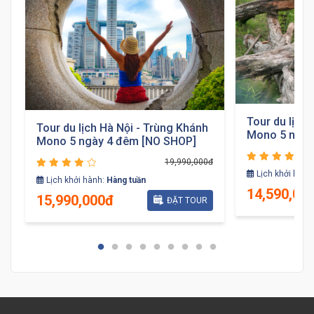
Tour du lịch
Tour du lịch Hà Nội - Trùng Khánh
Mono 5 ngày
Mono 5 ngày 4 đêm [NO SHOP]
19,990,000đ
đ
Lịch khởi hành
Lịch khởi hành:
Hàng tuần
14,590,00
15,990,000đ
ĐẶT TOUR