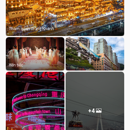
Tham quan Trùng Khánh
Yến tiệc
+4