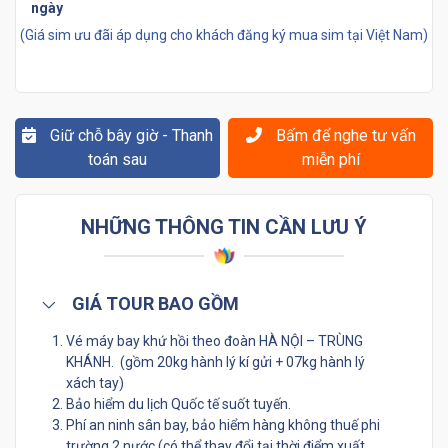
ngày
(Giá sim ưu đãi áp dụng cho khách đăng ký mua sim tại Việt Nam)
Giữ chỗ bây giờ - Thanh
Bấm để nghe tư vấn
toán sau
miễn phí
NHỮNG THÔNG TIN CẦN LƯU Ý
GIÁ TOUR BAO GỒM
Vé máy bay khứ hồi theo đoàn HÀ NỘI – TRÙNG
KHÁNH. (gồm 20kg hành lý kí gửi + 07kg hành lý
xách tay)
Bảo hiểm du lịch Quốc tế suốt tuyến.
Phí an ninh sân bay, bảo hiểm hàng không thuế phi
trường 2 nước (có thể thay đổi tại thời điểm xuất