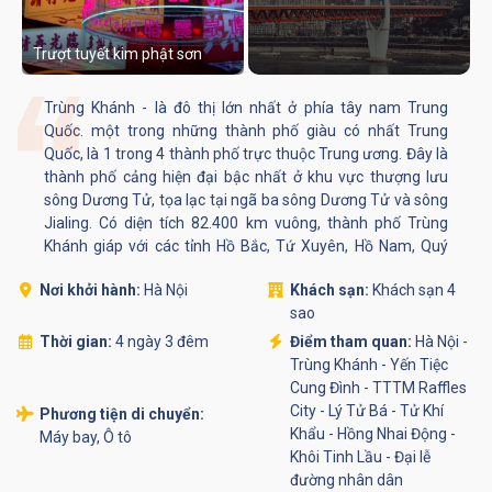
Trượt tuyết kim phật sơn
Trùng Khánh - là đô thị lớn nhất ở phía tây nam Trung
Quốc. một trong những thành phố giàu có nhất Trung
Quốc, là 1 trong 4 thành phố trực thuộc Trung ương. Đây là
thành phố cảng hiện đại bậc nhất ở khu vực thượng lưu
sông Dương Tử, tọa lạc tại ngã ba sông Dương Tử và sông
Jialing. Có diện tích 82.400 km vuông, thành phố Trùng
Khánh giáp với các tỉnh Hồ Bắc, Tứ Xuyên, Hồ Nam, Quý
Châu, và Thiểm Tây.
Nơi khởi hành:
Hà Nội
Khách sạn:
Khách sạn 4
sao
Thời gian:
4 ngày 3 đêm
Điểm tham quan:
Hà Nội -
Trùng Khánh - Yến Tiệc
Cung Đình - TTTM Raffles
City - Lý Tử Bá - Tử Khí
Phương tiện di chuyển:
Khẩu - Hồng Nhai Động -
Máy bay, Ô tô
Khôi Tinh Lầu - Đại lễ
đường nhân dân