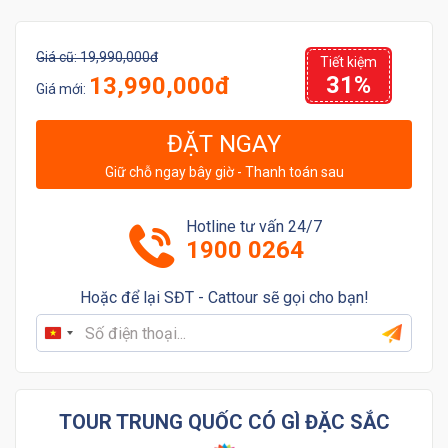
Giá cũ:
19,990,000đ
Tiết kiệm
31%
13,990,000đ
Giá mới:
ĐẶT NGAY
Giữ chỗ ngay bây giờ - Thanh toán sau
Hotline tư vấn 24/7
1900 0264
Hoặc để lại SĐT - Cattour sẽ gọi cho bạn!
Vietnam
+84
TOUR TRUNG QUỐC CÓ GÌ ĐẶC SẮC