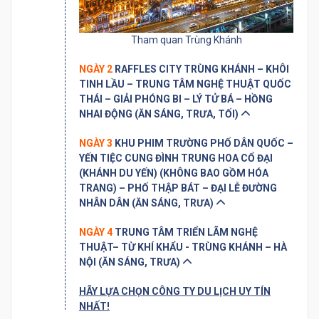
Tham quan Trùng Khánh
NGÀY 2
RAFFLES CITY TRÙNG KHÁNH – KHÔI
TINH LẦU – TRUNG TÂM NGHỆ THUẬT QUỐC
THÁI – GIẢI PHÓNG BI – LÝ TỬ BÁ – HỒNG
NHAI ĐỘNG (ĂN SÁNG, TRƯA, TỐI)
NGÀY 3
KHU PHIM TRƯỜNG PHỐ DÂN QUỐC –
YẾN TIỆC CUNG ĐÌNH TRUNG HOA CỔ ĐẠI
(KHÁNH DU YẾN) (KHÔNG BAO GỒM HÓA
TRANG) – PHỐ THẬP BÁT – ĐẠI LỄ ĐƯỜNG
NHÂN DÂN (ĂN SÁNG, TRƯA)
NGÀY 4
TRUNG TÂM TRIỂN LÃM NGHỆ
THUẬT– TỪ KHÍ KHẨU - TRÙNG KHÁNH – HÀ
NỘI (ĂN SÁNG, TRƯA)
HÃY LỰA CHỌN CÔNG TY DU LỊCH UY TÍN
NHẤT!