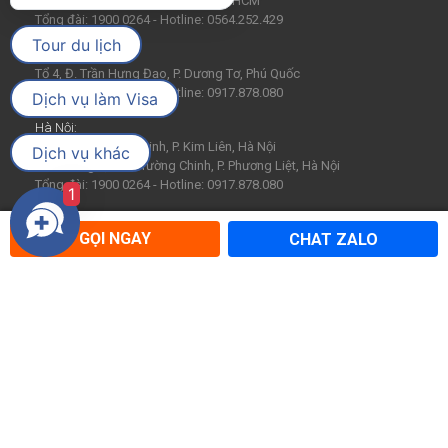
446 - 448 Cộng Hòa, P. Tân Bình, TPHCM
Tổng đài: 1900 0264 - Hotline: 0564.252.429
Tour du lịch
Phú Quốc:
Tổ 4, Đ. Trần Hưng Đạo, P. Dương Tơ, Phú Quốc
Tổng đài: 1900 0264 - Hotline: 0917.878.080
Dịch vụ làm Visa
Hà Nội:
[VP1] 390 Trường Chinh, P. Kim Liên, Hà Nội
Dịch vụ khác
[VP2] Tầng 4, 183 Trường Chinh, P. Phương Liệt, Hà Nội
Tổng đài: 1900 0264 - Hotline: 0917.878.080
1
Hải Phòng:
GỌI NGAY
CHAT ZALO
246 Hai Bà Trưng, P. Lê Chân, Hải Phòng
Tổng đài: 1900 0264 - Hotline: 0936.858.199
Đà Nẵng:
103 Đường 2/9, P. Hòa Cường, Đà Nẵng
Tổng đài: 1900 0264 - Hotline: 0907.518.719
VỀ CATTOUR
ĐIỀU KHOẢN SỬ DỤNG
Về chúng tôi
Điều khoản sử dụng
Tin tức
Chính sách bảo mật
Hợp tác cùng Cattour
Hướng dẫn thanh toán