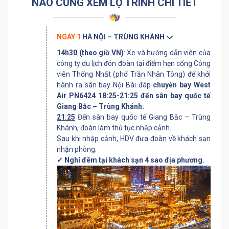
NÀO CÙNG XEM LỘ TRÌNH CHI TIẾT
NGÀY 1
HÀ NỘI – TRÙNG KHÁNH
14h30 (theo giờ VN)
: Xe và hướng dẫn viên của
công ty du lịch đón đoàn tại điểm hẹn cổng Công
viên Thống Nhất (phố Trần Nhân Tông) để khởi
hành ra sân bay Nội Bài đáp
chuyến bay West
Air PN6424 18:25-21:25 đến sân bay quốc tế
Giang Bắc – Trùng Khánh.
21:25
Đến sân bay quốc tế Giang Bắc – Trùng
Khánh, đoàn làm thủ tục nhập cảnh.
Sau khi nhập cảnh, HDV đưa đoàn về khách sạn
nhận phòng.
✓ Nghỉ đêm tại khách sạn 4 sao địa phương.