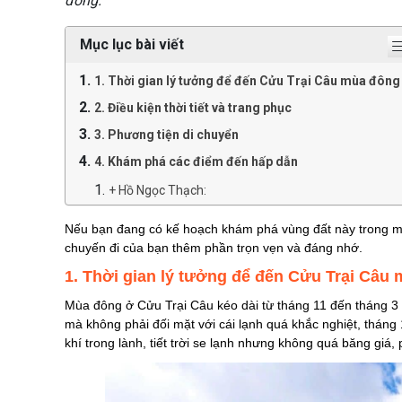
đông.
Mục lục bài viết
1. Thời gian lý tưởng để đến Cửu Trại Câu mùa đông
2. Điều kiện thời tiết và trang phục
3. Phương tiện di chuyển
4. Khám phá các điểm đến hấp dẫn
+ Hồ Ngọc Thạch:
+ Hồ Dạ Quang (Mirror Lake):
Nếu bạn đang có kế hoạch khám phá vùng đất này trong 
+ Hồ Hổ (Tiger Lake):
chuyến đi của bạn thêm phần trọn vẹn và đáng nhớ.
+ Thác nước Bạch Hạc:
1. Thời gian lý tưởng để đến Cửu Trại Câu
5. Hoạt động ngoài trời và lưu ý
Mùa đông ở Cửu Trại Câu kéo dài từ tháng 11 đến tháng 3
mà không phải đối mặt với cái lạnh quá khắc nghiệt, tháng 
6. Chế độ ăn uống và nghỉ ngơi
khí trong lành, tiết trời se lạnh nhưng không quá băng g
7. Lời khuyên khi đi du lịch Cửu Trại Câu vào mùa
đông