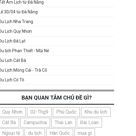
Tết Âm Lịch từ Đà Nẵng
Lễ 30/04 từ Đà Nẵng
Du Lịch Nha Trang
Du Lịch Quy Nhơn
Du Lịch Đà Lạt
Du lịch Phan Thiết - Mũi Né
Du Lịch Cát Bà
Du Lịch Móng Cái - Trà Cổ
Du Lịch Cô Tô
BẠN QUAN TÂM CHỦ ĐỀ GÌ?
Quy Nhơn
02-Thg9
Phú Quốc
Khu du lịch
Cát Bà
Campuchia
Thái Lan
Đài Loan
Ngoại tệ
du lịch
Hàn Quốc
mua gì