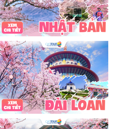
tour du lịch 3 ngày 2 đêm
hải sản
Đảo Lan Châu
Cẩm nang du lịch Của Lò
chợ Cửa Lò
tour du lịch Cửa Lò
địa điểm du lịch Cửa Lò
Cửa Lò ở đâu
Hạ Long
Đảo Hòn Ngư
Đảo Song Ngư
ATM
mới nhất
cẩm nang du lịch sầm sơn
ô tô
phượt
99k
buffet
lẩu
Tuyển dụng
Nhân viên Visa
Cát Bà.
Cô Tô
miền Bắc
miền Trung
miền Nam
đền độc cước
chi phí
giá
chợ
mùa đông
món ngon
quà vặt
Chơi gì
câu mực đêm
Dù bay
Lặn biển