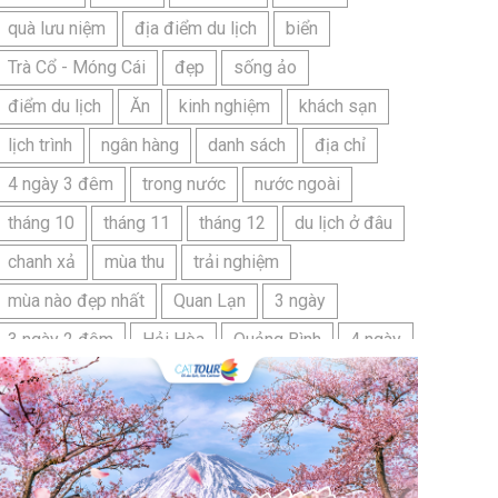
quà lưu niệm
địa điểm du lịch
biển
Trà Cổ - Móng Cái
đẹp
sống ảo
điểm du lịch
Ăn
kinh nghiệm
khách sạn
lịch trình
ngân hàng
danh sách
địa chỉ
4 ngày 3 đêm
trong nước
nước ngoài
tháng 10
tháng 11
tháng 12
du lịch ở đâu
chanh xả
mùa thu
trải nghiệm
mùa nào đẹp nhất
Quan Lạn
3 ngày
3 ngày 2 đêm
Hải Hòa
Quảng Bình
4 ngày
Bangkok
Bí quyết
Hải Tiến
Ninh Bình
Nhật Bản
du lịch sầm sơn cần chuẩn bị gì
bãi tắm sấm sơn
đặc sản sầm sơn
đặc sản du lịch sầm sơn