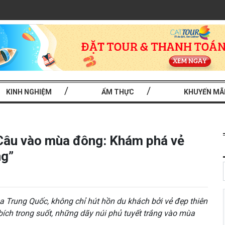
KINH NGHIỆM
ẨM THỰC
KHUYẾN MÃ
i Câu vào mùa đông: Khám phá vẻ
ng”
a Trung Quốc, không chỉ hút hồn du khách bởi vẻ đẹp thiên
ích trong suốt, những dãy núi phủ tuyết trắng vào mùa