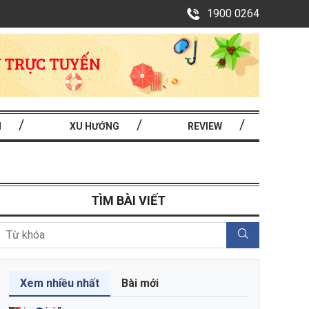
1900 0264
I
XU HƯỚNG
REVIEW
TÌM BÀI VIẾT
Xem nhiều nhất
Bài mới