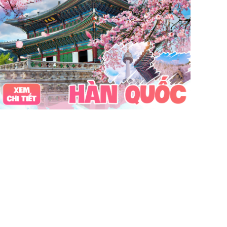
Vinpearl Cửa Hội
Water Fun
Công viên nước
Nhà phao
Quê Bác
tour Cửa Lò 2 ngày 1 đêm
Tuần Châu
Tàu Hỏa
Du lịch Cửa Lò 2 ngày 1 đêm
chùa Hương
hoa anh đào
Tết Nguyên Đán
Sài Gòn
Tết dương
Mộc Châu
Sapa
Yên Tử
Tam Chúc
chùa Tam Chúc
Chrismas
Bái Đính
Sa Pa
30Thg4
1Thg5
Châu Âu
Tây Nguyên
Nha Trang
Hong Kong
Hồng Kông
Mai Châu
biểu tượng may mắn
con vật may mắn
shibuya
osaka
du lịch Nhật Bản 7 ngày
khách sạn con nhộng
fukuoka
Lào
Fukushima
bar Nhật Bản