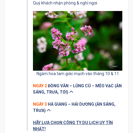
Quý khách nhận phòng & nghỉ ngơi.
Ngắm hoa tam giác mạch vào tháng 10 & 11
NGÀY 2
ĐỒNG VĂN – LŨNG CÚ – MÈO VẠC (ĂN
SÁNG, TRƯA, TỐI)
NGÀY 3
HÀ GIANG – HẢI DƯƠNG (ĂN SÁNG,
TRƯA)
HÃY LỰA CHỌN CÔNG TY DU LỊCH UY TÍN
NHẤT!