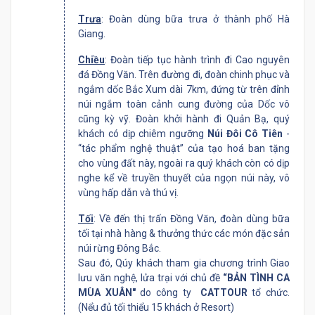
Trưa
: Đoàn dùng bữa trưa ở thành phố Hà
Giang.
Chiều
: Đoàn tiếp tục hành trình đi Cao nguyên
đá Đồng Văn. Trên đường đi, đoàn chinh phục và
ngắm dốc Bắc Xum dài 7km, đứng từ trên đỉnh
núi ngắm toàn cảnh cung đường của Dốc vô
cũng kỳ vỹ. Đoàn khởi hành đi Quản Bạ, quý
khách có dịp chiêm ngưỡng
Núi Đôi Cô Tiên
-
“tác phẩm nghệ thuật” của tạo hoá ban tặng
cho vùng đất này, ngoài ra quý khách còn có dịp
nghe kể về truyền thuyết của ngọn núi này, vô
vùng hấp dẫn và thú vị.
Tối
: Về đến thị trấn Đồng Văn, đoàn dùng bữa
tối tại nhà hàng & thưởng thức các món đặc sản
núi rừng Đông Bắc.
Sau đó, Qúy khách tham gia chương trình Giao
lưu văn nghệ, lửa trại với chủ đề
“BẢN TÌNH CA
MÙA XUÂN"
do công ty
CATTOUR
tổ chức.
(Nểu đủ tối thiểu 15 khách ở Resort)