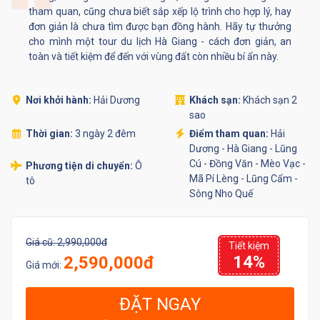
tham quan, cũng chưa biết sắp xếp lộ trình cho hợp lý, hay
đơn giản là chưa tìm được bạn đồng hành. Hãy tự thưởng
cho mình một tour du lịch Hà Giang - cách đơn giản, an
toàn và tiết kiệm để đến với vùng đất còn nhiều bí ẩn này.
Nơi khởi hành:
Hải Dương
Khách sạn:
Khách sạn 2
sao
Thời gian:
3 ngày 2 đêm
Điểm tham quan:
Hải
Dương - Hà Giang - Lũng
Cú - Đồng Văn - Mèo Vạc -
Phương tiện di chuyển:
Ô
Mã Pí Lèng - Lũng Cẩm -
tô
Sông Nho Quế
Giá cũ:
2,990,000đ
Tiết kiệm
14%
2,590,000đ
Giá mới:
ĐẶT NGAY