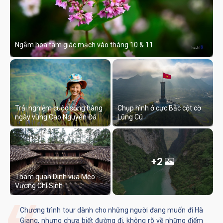
Ngắm hoa tam giác mạch vào tháng 10 & 11
Trải nghiệm cuộc sống hàng
Chụp hình ở cực Bắc cột cờ
ngày vùng Cao Nguyên Đá
Lũng Cú
+2
Tham quan Dinh vua Mèo
Vương Chí Sình
Chương trình tour dành cho những người đang muốn đi Hà
Giang, nhưng chưa biết đường đi, không rõ về những điểm