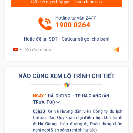
Giữ chỗ ngay bây giờ - Thanh toán sau
Hotline tư vấn 24/7
1900 0264
Hoặc để lại SĐT - Cattour sẽ gọi cho bạn!
Vietnam
+84
NÀO CÙNG XEM LỘ TRÌNH CHI TIẾT
NGÀY 1
HẢI DƯƠNG – TP. HÀ GIANG (ĂN
TRƯA, TỐI)
05h30
: Xe và Hướng dẫn viên Công ty du lịch
Cattour đón Quý khách tại
điểm hẹn
khởi hành
đi
Hà Giang
. Trên đường đi, Đoàn dừng chân
nghỉ ngơi & ăn sáng (chi phí tự túc).