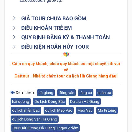
20.000.000đ/người/vụ.
GIÁ TOUR CHƯA BAO GỒM
ĐIỀU KHOẢN TRẺ EM
QUY ĐỊNH ĐĂNG KÝ & THANH TOÁN
ĐIỀU KIỆN HOÃN HỦY TOUR
Cảm ơn quý khách, chúc quý khách có một chuyến đi vui
vẻ
Cattour - Nhà tổ chức tour du lịch Hà Giang hàng đầu!
Xem thêm:
hà giang
đồng văn
lũng cú
quản bạ
hải dương
Du Lịch Đông Bắc
Du Lịch Hà Giang
du lịch miền bắc
du lịch Mèo Vạc
Mèo Vạc
Mã Pí Lèng
du lịch Đồng Văn Hà Giang
Tour Hải Dương Hà Giang 3 ngày 2 đêm