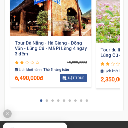
Tour Đà Nẵng - Hà Giang - Đồng
Văn - Lũng Cú - Mã Pí Lèng 4 ngày
Tour du lịch 
đ
3 đêm
Lũng Cú - Đ
10,000,000đ
Lịch khởi hành:
Thứ 5 hàng tuần
Lịch khởi hành
6,490,000đ
2,350,000
ĐẶT TOUR