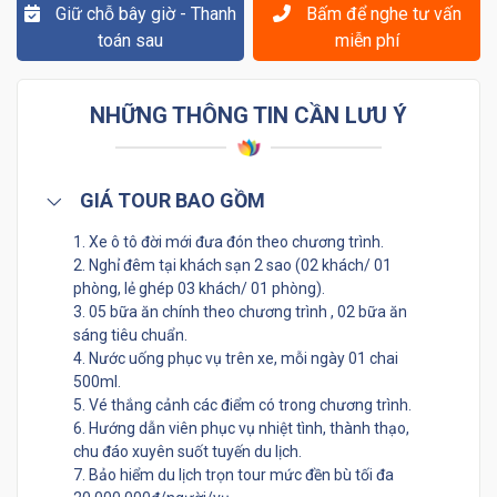
Giữ chỗ bây giờ - Thanh
Bấm để nghe tư vấn
toán sau
miễn phí
NHỮNG THÔNG TIN CẦN LƯU Ý
GIÁ TOUR BAO GỒM
1. Xe ô tô đời mới đưa đón theo chương trình.
2. Nghỉ đêm tại khách sạn 2 sao (02 khách/ 01
phòng, lẻ ghép 03 khách/ 01 phòng).
3. 05 bữa ăn chính theo chương trình , 02 bữa ăn
sáng tiêu chuẩn.
4. Nước uống phục vụ trên xe, mỗi ngày 01 chai
500ml.
5. Vé thắng cảnh các điểm có trong chương trình.
6. Hướng dẫn viên phục vụ nhiệt tình, thành thạo,
chu đáo xuyên suốt tuyến du lịch.
7. Bảo hiểm du lịch trọn tour mức đền bù tối đa