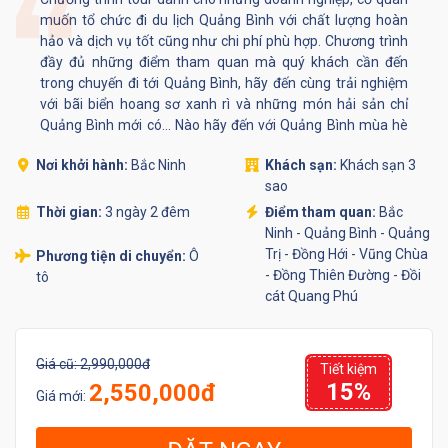
muốn tổ chức đi du lịch Quảng Bình với chất lượng hoàn
hảo và dịch vụ tốt cũng như chi phí phù hợp. Chương trình
đầy đủ những điểm tham quan mà quý khách cần đến
trong chuyến đi tới Quảng Bình, hãy đến cùng trải nghiệm
với bãi biển hoang sơ xanh rì và những món hải sản chỉ
Quảng Bình mới có... Nào hãy đến với Quảng Bình mùa hè
này nhé!
Nơi khởi hành:
Bắc Ninh
Khách sạn:
Khách sạn 3
sao
Thời gian:
3 ngày 2 đêm
Điểm tham quan:
Bắc
Ninh - Quảng Bình - Quảng
Trị - Đồng Hới - Vũng Chùa
Phương tiện di chuyển:
Ô
- Đồng Thiên Đường - Đồi
tô
cát Quang Phú
Giá cũ:
2,990,000đ
Tiết kiệm
15%
2,550,000đ
Giá mới: