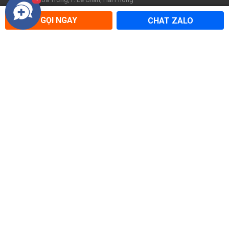
Tổng đài: 1900 0264 - Hotline: 0936.858.199
GỌI NGAY
CHAT ZALO
Đà Nẵng:
103 Đường 2/9, P. Hòa Cường, Đà Nẵng
Tổng đài: 1900 0264 - Hotline: 0907.518.719
VỀ CATTOUR
ĐIỀU KHOẢN SỬ DỤNG
Về chúng tôi
Điều khoản sử dụng
Tin tức
Chính sách bảo mật
Hợp tác cùng Cattour
Hướng dẫn thanh toán
Cơ hội nghề nghiệp