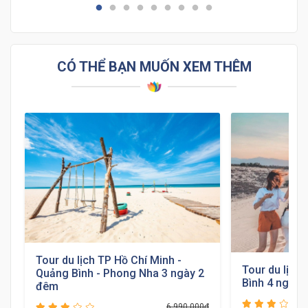
CÓ THỂ BẠN MUỐN XEM THÊM
Tour du lịch TP Hồ Chí Minh -
Tour du lịch
Quảng Bình - Phong Nha 3 ngày 2
Bình 4 ngày 
đêm
6,990,000đ
đ