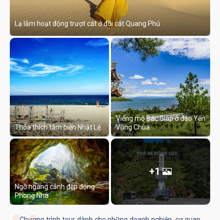
Lạ lẫm hoạt động trượt cát ở đồi cát Quang Phú
Viếng mộ Bác Giáp ở đảo Yến
Thỏa thích tắm biển Nhật Lệ
Vũng Chùa
+1
Ngỡ ngàng cảnh đẹp động
Phong Nha
Chương trình tour dành cho những doanh nghiệp, cơ quan