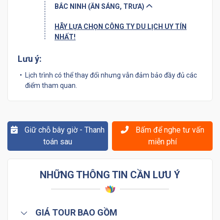
BẮC NINH (ĂN SÁNG, TRƯA)
HÃY LỰA CHỌN CÔNG TY DU LỊCH UY TÍN
NHẤT!
Lưu ý:
Lịch trình có thể thay đổi nhưng vẫn đảm bảo đầy đủ các
điểm tham quan.
Giữ chỗ bây giờ - Thanh
Bấm để nghe tư vấn
toán sau
miễn phí
NHỮNG THÔNG TIN CẦN LƯU Ý
GIÁ TOUR BAO GỒM