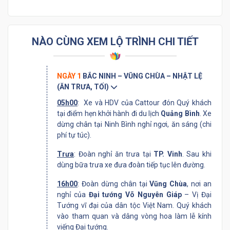
NÀO CÙNG XEM LỘ TRÌNH CHI TIẾT
NGÀY 1
BẮC NINH – VŨNG CHÙA – NHẬT LỆ
(ĂN TRƯA, TỐI)
05h00
: Xe và HDV của Cattour đón Quý khách
tại điểm hẹn khởi hành đi du lịch
Quảng Bình
. Xe
dừng chân tại Ninh Bình nghỉ ngơi, ăn sáng (chi
phí tự túc).
Trưa
: Đoàn nghỉ ăn trưa tại
TP. Vinh
. Sau khi
dùng bữa trưa xe đưa đoàn tiếp tục lên đường.
16h00
: Đoàn dừng chân tại
Vũng Chùa
, nơi an
nghỉ của
Đại tướng Võ Nguyên Giáp
– Vị Đại
Tướng vĩ đại của dân tộc Việt Nam. Quý khách
vào tham quan và dâng vòng hoa làm lễ kính
viếng Đại tướng.