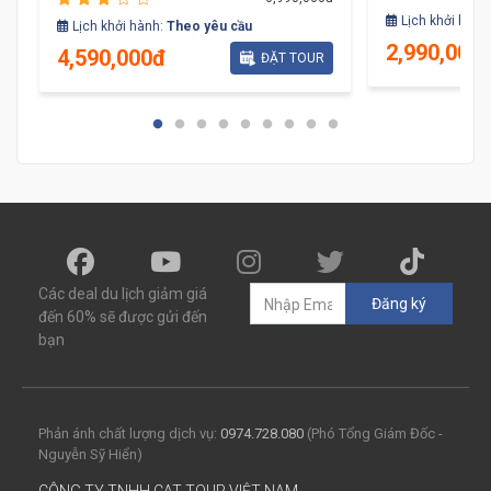
Lịch khởi hành
Lịch khởi hành:
Theo yêu cầu
2,990,000
4,590,000đ
ĐẶT TOUR
Các deal du lịch giảm giá
Đăng ký
đến 60% sẽ được gửi đến
bạn
Phản ánh chất lượng dịch vụ:
0974.728.080
(Phó Tổng Giám Đốc -
Nguyễn Sỹ Hiển)