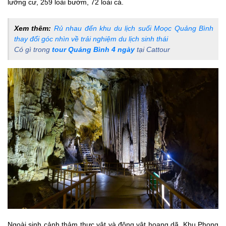
lưỡng cư, 259 loài bướm, 72 loài cá.
Xem thêm:
Rủ nhau đến khu du lịch suối Moọc Quảng Bình
thay đổi góc nhìn về trải nghiệm du lịch sinh thái
Có gì trong
tour Quảng Bình 4 ngày
tại Cattour
Ngoài sinh cảnh thảm thực vật và động vật hoang dã, Khu Phong