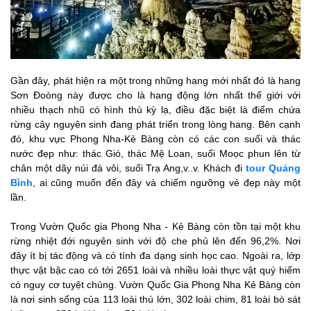
Gần đây, phát hiện ra một trong những hang mới nhất đó là hang
Sơn Đoòng này được cho là hang động lớn nhất thế giới với
nhiều thạch nhũ có hình thù kỳ lạ, điều đặc biệt là điểm chứa
rừng cây nguyên sinh đang phát triển trong lòng hang. Bên cạnh
đó, khu vực Phong Nha-Kẻ Bàng còn có các con suối và thác
nước đẹp như: thác Gió, thác Mệ Loan, suối Moọc phun lên từ
chân một dãy núi đá vôi, suối Trạ Ang,v..v. Khách đi
tour Quảng
Bình
, ai cũng muốn đến đây và chiếm ngưỡng vẻ đẹp này một
lần.
Trong Vườn Quốc gia Phong Nha - Kẻ Bàng còn tồn tại một khu
rừng nhiệt đới nguyên sinh với độ che phủ lên đến 96,2%. Nơi
đây ít bị tác động và có tính đa dạng sinh học cao. Ngoài ra, lớp
thực vật bậc cao có tới 2651 loài và nhiều loài thực vật quý hiếm
có nguy cơ tuyệt chủng. Vườn Quốc Gia Phong Nha Kẻ Bàng còn
là nơi sinh sống của 113 loài thú lớn, 302 loài chim, 81 loài bò sát