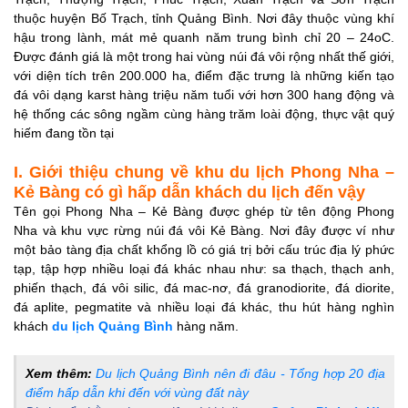
thuộc huyện Bố Trạch, tỉnh Quảng Bình. Nơi đây thuộc vùng khí
hậu trong lành, mát mẻ quanh năm trung bình chỉ 20 – 24oC.
Được đánh giá là một trong hai vùng núi đá vôi rộng nhất thế giới,
với diện tích trên 200.000 ha, điểm đặc trưng là những kiến tạo
đá vôi dạng karst hàng triệu năm tuổi với hơn 300 hang động và
hệ thống các sông ngầm cùng hàng trăm loài động, thực vật quý
hiếm đang tồn tại
I. Giới thiệu chung về khu du lịch Phong Nha –
Kẻ Bàng có gì hấp dẫn khách du lịch đến vậy
Tên gọi Phong Nha – Kẻ Bàng được ghép từ tên động Phong
Nha và khu vực rừng núi đá vôi Kẻ Bàng. Nơi đây được ví như
một bảo tàng địa chất khổng lồ có giá trị bởi cấu trúc địa lý phức
tạp, tập hợp nhiều loại đá khác nhau như: sa thạch, thạch anh,
phiến thạch, đá vôi silic, đá mac-nơ, đá granodiorite, đá diorite,
đá aplite, pegmatite và nhiều loại đá khác, thu hút hàng nghìn
khách
du lịch Quảng Bình
hàng năm.
Xem thêm:
Du lịch Quảng Bình nên đi đâu - Tổng hợp 20 địa
điểm hấp dẫn khi đến với vùng đất này