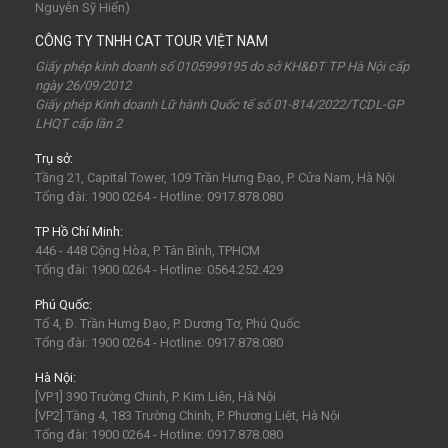
Nguyễn Sỹ Hiển)
chùa Hương
hoa anh đào
Tết Nguyên Đán
CÔNG TY TNHH CAT TOUR VIỆT NAM
Sài Gòn
Tết dương
Mộc Châu
Sapa
Yên Tử
Giấy phép kinh doanh số 0105999195 do sở KH&ĐT TP Hà Nội cấp
ngày 26/09/2012
Tam Chúc
chùa Tam Chúc
Chrismas
Bái Đính
Giấy phép Kinh doanh Lữ hành Quốc tế số 01-814/2022/TCDL-GP
LHQT cấp lần 2
Sa Pa
30Thg4
1Thg5
Châu Âu
Tây Nguyên
Trụ sở:
Nha Trang
Hong Kong
Hồng Kông
Mai Châu
Tầng 21, Capital Tower, 109 Trần Hưng Đạo, P. Cửa Nam, Hà Nội
biểu tượng may mắn
con vật may mắn
shibuya
Tổng đài: 1900 0264 - Hotline: 0917.878.080
osaka
du lịch Nhật Bản 7 ngày
TP Hồ Chí Minh:
446 - 448 Cộng Hòa, P. Tân Bình, TPHCM
khách sạn con nhộng
fukuoka
Lào
Fukushima
Tổng đài: 1900 0264 - Hotline: 0564.252.429
bar Nhật Bản
nhà hàng ở Nhật Bản
mông cổ
Phú Quốc:
Tổ 4, Đ. Trần Hưng Đạo, P. Dương Tơ, Phú Quốc
mông cổ giá rể
mông cổ có gì
visa mông cổ
bali
Tổng đài: 1900 0264 - Hotline: 0917.878.080
indonesia
ubud
Phan Thiết
Vũng Tàu
Hà Nội:
[VP1] 390 Trường Chinh, P. Kim Liên, Hà Nội
Maldives
Man-đi-vơ
LaGi
[VP2] Tầng 4, 183 Trường Chinh, P. Phương Liệt, Hà Nội
Tổng đài: 1900 0264 - Hotline: 0917.878.080