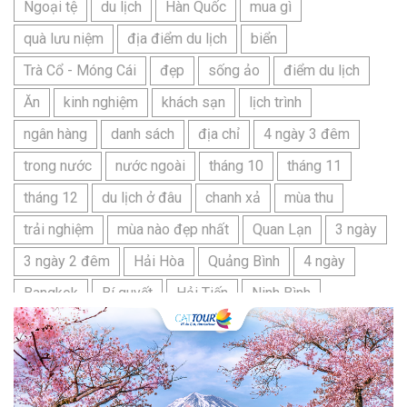
Ngoại tệ
du lịch
Hàn Quốc
mua gì
quà lưu niệm
địa điểm du lịch
biển
Trà Cổ - Móng Cái
đẹp
sống ảo
điểm du lịch
Ăn
kinh nghiệm
khách sạn
lịch trình
ngân hàng
danh sách
địa chỉ
4 ngày 3 đêm
trong nước
nước ngoài
tháng 10
tháng 11
tháng 12
du lịch ở đâu
chanh xả
mùa thu
trải nghiệm
mùa nào đẹp nhất
Quan Lạn
3 ngày
3 ngày 2 đêm
Hải Hòa
Quảng Bình
4 ngày
Bangkok
Bí quyết
Hải Tiến
Ninh Bình
Nhật Bản
du lịch sầm sơn cần chuẩn bị gì
bãi tắm sấm sơn
đặc sản sầm sơn
đặc sản du lịch sầm sơn
tour du lịch 3 ngày 2 đêm