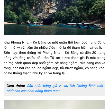
Khu Phong Nha – Kẻ Bàng có một quần thể hơn 300 hang động
lớn nhỏ kỳ vỹ, tiềm ẩn nhiều điều mới lạ để thám hiểm và du lịch.
Đến nay, theo thống kê Phong Nha – Kẻ Bàng có đến 20 hang
động với tổng chiều dài trên 70 km được đánh giá là một trong
những cảnh quan đẹp nhất gồm có: sông ngầm, cửa hang cao và
rộng, các bãi cát, bãi đá ngầm đẹp, hồ nước ngầm, có hang khô,
có hệ thống thạch nhũ kỳ ảo và tráng lệ.
Xem thêm:
Cập nhật bảng giá vé du lịch Quảng Bình mới
nhất cho các hoạt động tham quan