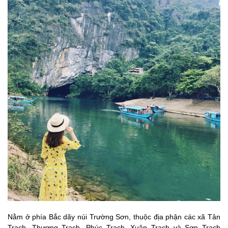
Nằm ở phía Bắc dãy núi Trường Sơn, thuộc địa phận các xã Tân
Trạch, Thượng Trạch, Phúc Trạch, Xuân Trạch và Sơn Trạch