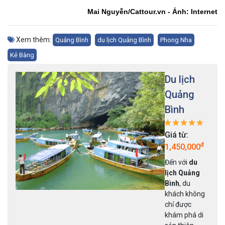
Mai Nguyễn/Cattour.vn - Ảnh: Internet
Xem thêm:
Quảng Bình
du lịch Quảng Bình
Phong Nha
Kẻ Bàng
Du lịch
Quảng
Bình
Giá từ:
đ
1,450,000
Đến với
du
lịch Quảng
Bình
, du
khách không
chỉ được
khám phá di