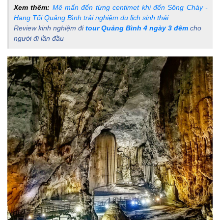
Xem thêm:
Mê mẩn đến từng centimet khi đến Sông Chày -
Hang Tối Quảng Bình trải nghiệm du lịch sinh thái
Review kinh nghiệm đi
tour Quảng Bình 4 ngày 3 đêm
cho
người đi lần đầu