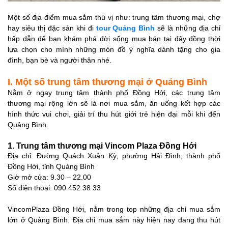
3. Cửa hàng Bách
Một số địa điểm mua sắm thú vị như: trung tâm thương mại, chợ
hoá Trung Bằng
hay siêu thị đặc sản khi đi
tour Quảng Bình
sẽ là những địa chỉ
hấp dẫn để bạn khám phá đời sống mua bán tại đây đồng thời
4. Cửa hàng Bách
lựa chọn cho mình những món đồ ý nghĩa dành tặng cho gia
hóa Family’s Mart
đình, bạn bè và người thân nhé.
5. Cửa hàng Bách
I. Một số trung tâm thương mại ở Quảng Bình
hóa Hòa Nữ
Nằm ở ngay trung tâm thành phố Đồng Hới, các trung tâm
IV. Một số chợ ở Quảng
thương mại rộng lớn sẽ là nơi mua sắm, ăn uống kết hợp các
Bình
hình thức vui chơi, giải trí thu hút giới trẻ hiện đại mỗi khi đến
Quảng Bình.
1. Chợ Đồng Hới
2. Chợ Nam Lý (Chợ
1. Trung tâm thương mại Vincom Plaza Đồng Hới
Ga)
Địa chỉ: Đường Quách Xuân Kỳ, phường Hải Đình, thành phố
Đồng Hới, tỉnh Quảng Bình
3. Chợ Ba Đồn - Chợ
Giờ mở cửa: 9.30 – 22.00
trung tâm phía Bắc
Số điện thoại: 090 452 38 33
4. Chợ Tréo - Chợ
trung tâm phía Nam
VincomPlaza Đồng Hới, nằm trong top những địa chỉ mua sắm
lớn ở Quảng Bình. Địa chỉ mua sắm này hiện nay đang thu hút
5. Chợ Mai