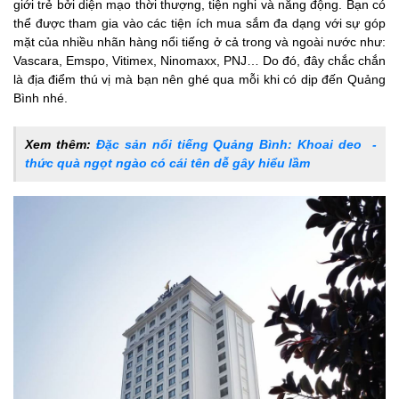
giới trẻ bởi diện mạo thời thượng, tiện nghi và năng động. Bạn có
6. Chợ Hoàn Lão
thể được tham gia vào các tiện ích mua sắm đa dạng với sự góp
mặt của nhiều nhãn hàng nổi tiếng ở cả trong và ngoài nước như:
7. Chợ Lý Hòa
Vascara, Emspo, Vitimex, Ninomaxx, PNJ… Do đó, đây chắc chắn
là địa điểm thú vị mà bạn nên ghé qua mỗi khi có dịp đến Quảng
Bình nhé.
Xem thêm:
Đặc sản nổi tiếng Quảng Bình: Khoai deo -
thức quà ngọt ngào có cái tên dễ gây hiểu lầm