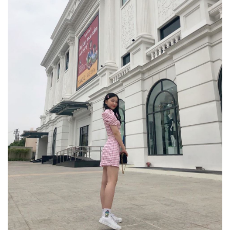
II. Một số siêu thị ở
Quảng Bình
1. Siêu
thị Coopmart
Quảng Bình
2. Siêu thị Thế Anh
3. Siêu thị Thái Hậu
4. Siêu thị đặc sản
Miền Trung
5. Siêu thị Hiếu Hằng
III. Cửa hàng thực phẩm,
bách hóa tổng hợp
1. Cửa hàng thực
phẩm sạch Đông
Dương
2. Cửa hàng Bách
hoá Kim Tuyến