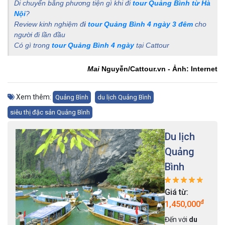
Di chuyển bằng phương tiện gì khi đi
tour Quảng Bình từ Hà
Nội
?
Review kinh nghiệm đ
i
tour Quảng Bình 4 ngày 3 đêm
cho
người đi lần đầu
Có gì trong
tour Quảng Bình 4 ngày
tại Cattour
Mai
Nguyễn/Cattour.vn - Ảnh: Internet
Xem thêm:
Quảng Bình
du lịch Quảng Bình
siêu thị đặc sản Quảng Bình
Du lịch
Quảng
Bình
Giá từ:
đ
1,450,000
Đến với
du