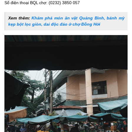
Số điện thoại BQL chợ: (0232) 3850 057
Xem thêm:
Khám phá món ăn vặt Quảng Bình, bánh mỳ
kẹp bột lọc giòn, dai độc đáo ở chợ Đồng Hới