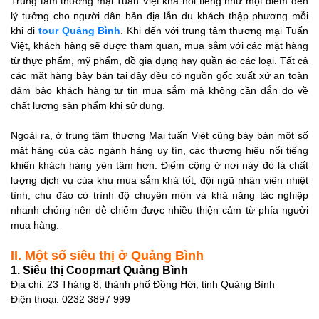
Trung tâm thương mại Tuấn Việt khá nổi tiếng như một điểm đến
lý tưởng cho người dân bản địa lẫn du khách thập phương mỗi
khi đi
tour Quảng Bình
. Khi đến với trung tâm thương mại Tuấn
Việt, khách hàng sẽ được tham quan, mua sắm với các mặt hàng
từ thực phẩm, mỹ phẩm, đồ gia dụng hay quần áo các loại. Tất cả
các mặt hàng bày bán tại đây đều có nguồn gốc xuất xứ an toàn
đảm bảo khách hàng tự tin mua sắm mà không cần đắn đo về
chất lượng sản phẩm khi sử dụng.
Ngoài ra, ở trung tâm thương Mại tuấn Việt cũng bày bán một số
mặt hàng của các ngành hàng uy tín, các thương hiệu nổi tiếng
khiến khách hàng yên tâm hơn. Điểm cộng ở nơi này đó là chất
lượng dịch vụ của khu mua sắm khá tốt, đội ngũ nhân viên nhiệt
tình, chu đáo có trình độ chuyên môn và khả năng tác nghiệp
nhanh chóng nên dễ chiếm được nhiều thiện cảm từ phía người
mua hàng.
II. Một số siêu thị ở Quảng Bình
1. Siêu thị Coopmart Quảng Bình
Địa chỉ: 23 Tháng 8, thành phố Đồng Hới, tỉnh Quảng Bình
Điện thoại: 0232 3897 999