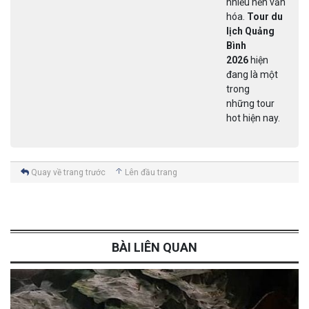
nhiều nền văn
hóa.
Tour du
lịch Quảng
Bình
2026
hiện
đang là một
trong
những tour
hot hiện nay.
Quay về trang trước
Lên đầu trang
BÀI LIÊN QUAN