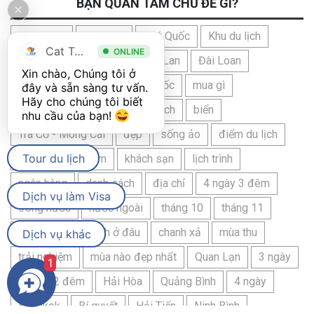
BẠN QUAN TÂM CHỦ ĐỀ GÌ?
Quy Nhơn
02-Thg9
Phú Quốc
Khu du lịch
Cat Tour
ONLINE
Cát Bà
Campuchia
Thái Lan
Đài Loan
Xin chào, Chúng tôi ở 
Ngoại tệ
du lịch
Hàn Quốc
mua gì
đây và sẵn sàng tư vấn. 
Hãy cho chúng tôi biết 
quà lưu niệm
địa điểm du lịch
biển
nhu cầu của bạn! 
Trà Cổ - Móng Cái
đẹp
sống ảo
điểm du lịch
Tour du lịch
Ăn
kinh nghiệm
khách sạn
lịch trình
ngân hàng
danh sách
địa chỉ
4 ngày 3 đêm
Dịch vụ làm Visa
trong nước
nước ngoài
tháng 10
tháng 11
tháng 12
du lịch ở đâu
chanh xả
mùa thu
Dịch vụ khác
trải nghiệm
mùa nào đẹp nhất
Quan Lạn
3 ngày
1
3 ngày 2 đêm
Hải Hòa
Quảng Bình
4 ngày
Bangkok
Bí quyết
Hải Tiến
Ninh Bình