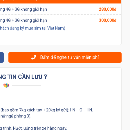
ng 4G + 3G không giới hạn
280,000đ
ng 4G + 3G không giới hạn
300,000đ
khách đăng ký mua sim tại Việt Nam)
Bấm để nghe tư vấn miễn phí
G TIN CẦN LƯU Ý
 (bao gồm 7kg xách tay + 20kg ký gửi): HN – O – HN.
 nữ ngủ phòng 3).
g trình. Nước uống trên xe hàng ngày.