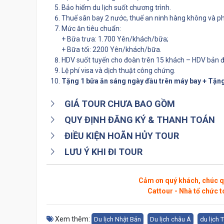
Bảo hiểm du lịch suốt chương trình.
Thuế sân bay 2 nước, thuế an ninh hàng không và phụ
Mức ăn tiêu chuẩn:
+ Bữa trưa: 1.700 Yên/khách/bữa;
+ Bữa tối: 2200 Yên/khách/bữa.
HDV suốt tuyến cho đoàn trên 15 khách – HDV bản đ
Lệ phí visa và dịch thuật công chứng.
Tặng 1 bữa ăn sáng ngày đầu trên máy bay +
Tặng
GIÁ TOUR CHƯA BAO GỒM
QUY ĐỊNH ĐĂNG KÝ & THANH TOÁN
ĐIỀU KIỆN HOÃN HỦY TOUR
LƯU Ý KHI ĐI TOUR
Cảm ơn quý khách, chúc q
Cattour - Nhà tổ chức t
Xem thêm:
Du lịch Nhật Bản
Du lịch châu Á
du lịch 