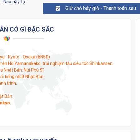
.. Nào hãy tự
Giữ chỗ bây giờ - Thanh toán sau
êm - một cách
ẢN CÓ GÌ ĐẶC SẮC
a - Kyoto - Osaka (6N5Đ)
 trên Hồ Yamanakako, trải nghiệm tàu siêu tốc Shinkansen.
 Nhật Bản: Núi Phú Sĩ.
i tiếng nhất Nhật Bản.
nh trình.
ật Bản.
Tokyo.