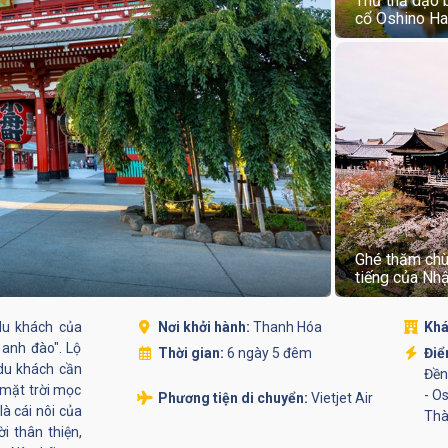
Thư thả dạo 
cổ Oshino Ha
Ghé thăm chù
tiếng của Nh
du khách của
Nơi khởi hành:
Thanh Hóa
Khá
anh đào". Lộ
Thời gian:
6 ngày 5 đêm
Điể
du khách cần
Đền
 mặt trời mọc
- O
Phương tiện di chuyển:
Vietjet Air
là cái nôi của
Thà
i thân thiện,