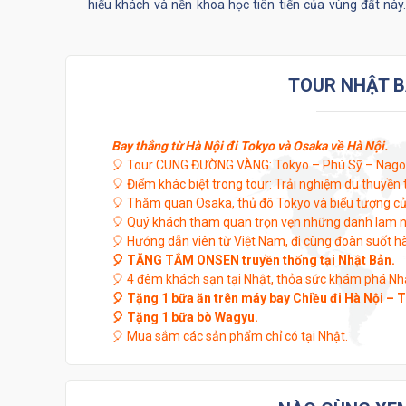
hiếu khách và nền khoa học tiên tiến của vùng đất này.
thưởng cho mình một tour du lịch Nhật Bản 6 ngày 5 đ
an toàn, vui vẻ và tiết kiệm!
TOUR NHẬT B
Bay thẳng từ Hà Nội đi Tokyo và Osaka về Hà Nội.
🎈 Tour CUNG ĐƯỜNG VÀNG: Tokyo – Phú Sỹ – Nagoy
🎈 Điểm khác biệt trong tour: Trải nghiệm du thuyền
🎈 Thăm quan Osaka, thủ đô Tokyo và biểu tượng của
🎈 Quý khách tham quan trọn vẹn những danh lam nổ
🎈 Hướng dẫn viên từ Việt Nam, đi cùng đoàn suốt hà
🎈 TẶNG TẮM ONSEN truyền thống tại Nhật Bản.
🎈 4 đêm khách sạn tại Nhật, thỏa sức khám phá Nh
🎈 Tặng 1 bữa ăn trên máy bay Chiều đi Hà Nội – 
🎈 Tặng 1 bữa bò Wagyu.
🎈 Mua sắm các sản phẩm chỉ có tại Nhật.