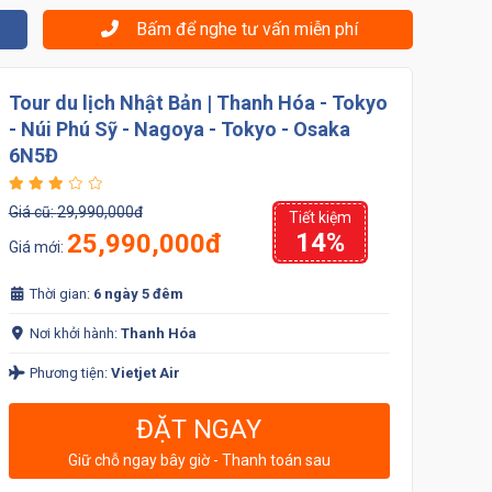
Bấm để nghe tư vấn miễn phí
Tour du lịch Nhật Bản | Thanh Hóa - Tokyo
- Núi Phú Sỹ - Nagoya - Tokyo - Osaka
6N5Đ
Giá cũ:
29,990,000đ
Tiết kiệm
14%
25,990,000đ
Giá mới:
Thời gian:
6 ngày 5 đêm
Nơi khởi hành:
Thanh Hóa
Phương tiện:
Vietjet Air
ĐẶT NGAY
Giữ chỗ ngay bây giờ - Thanh toán sau