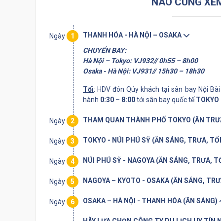
NÀO CÙNG XEM 
THANH HÓA - HÀ NỘI – OSAKA
Ngày
1
CHUYẾN BAY:
Hà Nội – Tokyo: VJ932// 0h55 – 8h00
Osaka - Hà Nội: VJ931// 15h30 – 18h30
Tối
: HDV đón Qúy khách tại sân bay Nội Bài
hành
0:30
– 8:00
tới sân bay quốc tế
TOKYO (
THAM QUAN THÀNH PHỐ TOKYO (ĂN TRƯA
Ngày
2
TOKYO - NÚI PHÚ SỸ (ĂN SÁNG, TRƯA, TỐ
Ngày
3
NÚI PHÚ SỸ - NAGOYA (ĂN SÁNG, TRƯA, T
Ngày
4
NAGOYA – KYOTO - OSAKA (ĂN SÁNG, TRƯ
Ngày
5
OSAKA – HÀ NỘI - THANH HÓA (ĂN SÁNG)
Ngày
6