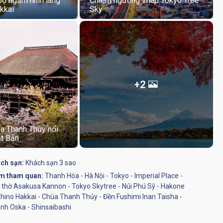
bộ ngắm nhìn làng
Chiêm ngưỡng Tháp Tokyo Tree
kkai
Sky
+2
a Thanh Thủy nổi
ật Bản
ch sạn:
Khách sạn 3 sao
m tham quan:
Thanh Hóa - Hà Nội - Tokyo - Imperial Place -
 thờ Asakusa Kannon - Tokyo Skytree - Núi Phú Sỹ - Hakone
shino Hakkai - Chùa Thanh Thủy - Đền Fushimi Inari Taisha -
nh Oska - Shinsaibashi