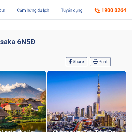
1900 0264
our
Cảm hứng du lịch
Tuyển dụng
 Osaka 6N5Đ
Share
Print