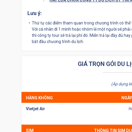
HÃY LỰA CHỌN CÔNG TY DU LỊCH UY TÍN 
Lưu ý:
Thứ tự các điểm tham quan trong chương trình có thể
Với cá nhân đi 1 mình hoặc nhóm lẻ một người sẽ phải
thì công ty tour sẽ trả lại phí đó. Miễn trả lại đầy đủ
bắt đầu chương trình du lịch.
GIÁ TRỌN GÓI DU L
(Áp dụng k
HÀNG KHÔNG
NGÀY
Vietjet Air
H
SIM
THÔNG TIN SIM DU