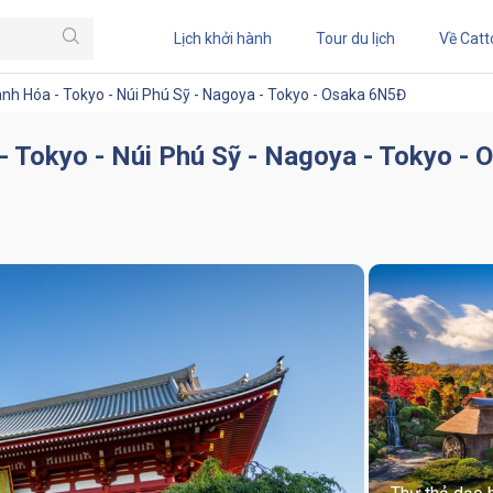
Lịch khởi hành
Tour du lịch
Về Catt
hanh Hóa - Tokyo - Núi Phú Sỹ - Nagoya - Tokyo - Osaka 6N5Đ
 - Tokyo - Núi Phú Sỹ - Nagoya - Tokyo -