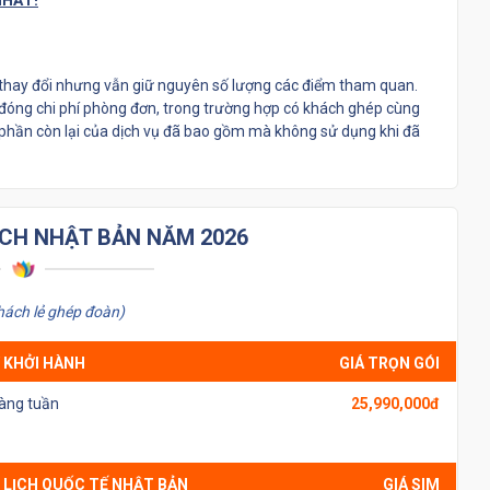
NHẤT!
 thay đổi nhưng vẫn giữ nguyên số lượng các điểm tham quan.
 đóng chi phí phòng đơn, trong trường hợp có khách ghép cùng
 hay phần còn lại của dịch vụ đã bao gồm mà không sử dụng khi đã
ỊCH NHẬT BẢN NĂM 2026
hách lẻ ghép đoàn)
 KHỞI HÀNH
GIÁ TRỌN GÓI
àng tuần
25,990,000đ
 LỊCH QUỐC TẾ NHẬT BẢN
GIÁ SIM