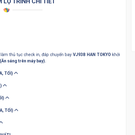
LỘ TRÌNH CHI TIẾT
 làm thủ tục check in, đáp chuyến bay
VJ938 HAN TOKYO
khởi
Ăn sáng trên máy bay).
, TỐI)
I)
ỐI)
A, TỐI)