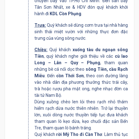
chuyến bay vào TP.Hồ Chí Minh. Đến sân bay
Tân Sơn Nhất, xe & HDV đón quý khách
khởi
hành đi
KDL Cồn Phụng
.
Trưa
:
Quý khách sẽ dùng cơm trưa tại nhà hàng
sinh thái miệt vườn với những thực đơn đặc
trưng của vùng sông nước.
Chiều
:
Quý khách
xuống tàu du ngoạn
sông
Tiền
, quý khách nghe giới thiệu về các
cù lao
Long – Lân – Quy – Phụng
, tham quan
những bè cá nổi dọc theo
sông Tiền, cầu Rạch
Miễu
. Đến
cồn Thới Sơn
, theo con đường làng
vào nhà dân địa phương thưởng thức trái cây,
trà hoặc rượu pha mật ong, nghe nhạc đờn ca
tài tử Nam Bộ.
Dùng xuồng chèo len lỏi theo rạch nhỏ
thám
hiểm rạch dừa nước thiên nhiên. Trở lại thuyền
lớn, xuôi dòng nước thuyền tiếp tục đưa khách
tham quan lò kẹo dừa, kẹo chuối đặc sản Bến
Tre, tham quan lò bánh tráng.
Quý khách
rời Mỹ Tho đi Cần Thơ
. Làm thủ tục