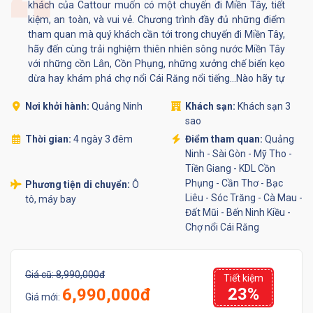
khách của Cattour muốn có một chuyến đi Miền Tây, tiết
kiệm, an toàn, và vui vẻ. Chương trình đầy đủ những điểm
tham quan mà quý khách cần tới trong chuyến đi Miền Tây,
hãy đến cùng trải nghiệm thiên nhiên sông nước Miền Tây
với những cồn Lân, Cồn Phụng, những xưởng chế biến kẹo
dừa hay khám phá chợ nổi Cái Răng nổi tiếng…Nào hãy tự
thưởng cho mình một tour du lịch Miền Tây!
Nơi khởi hành:
Quảng Ninh
Khách sạn:
Khách sạn 3
sao
Thời gian:
4 ngày 3 đêm
Điểm tham quan:
Quảng
Ninh - Sài Gòn - Mỹ Tho -
Tiền Giang - KDL Cồn
Phụng - Cần Thơ - Bạc
Phương tiện di chuyển:
Ô
Liêu - Sóc Trăng - Cà Mau -
tô, máy bay
Đất Mũi - Bến Ninh Kiều -
Chợ nổi Cái Răng
Giá cũ:
8,990,000đ
Tiết kiệm
23%
6,990,000đ
Giá mới: