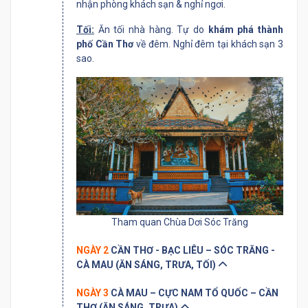
nhận phòng khách sạn & nghỉ ngơi.
Tối
:
Ăn tối nhà hàng. Tự do
khám phá thành
phố
Cần Thơ
về đêm. Nghỉ đêm tại khách sạn 3
sao.
Tham quan Chùa Dơi Sóc Trăng
NGÀY 2
CẦN THƠ - BẠC LIÊU – SÓC TRĂNG -
CÀ MAU (ĂN SÁNG, TRƯA, TỐI)
NGÀY 3
CÀ MAU – CỰC NAM TỔ QUỐC – CẦN
THƠ (ĂN SÁNG, TRƯA)