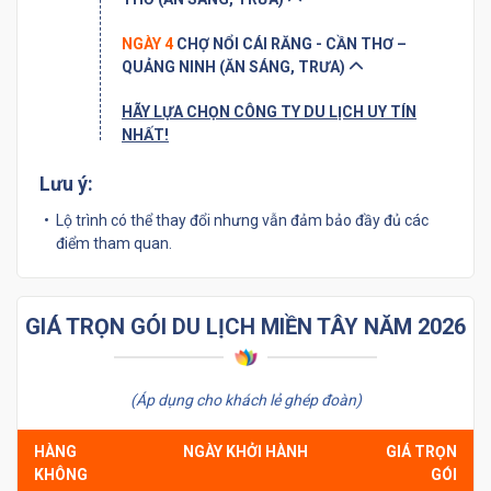
NGÀY 4
CHỢ NỔI CÁI RĂNG - CẦN THƠ –
QUẢNG NINH (ĂN SÁNG, TRƯA)
HÃY LỰA CHỌN CÔNG TY DU LỊCH UY TÍN
NHẤT!
Lưu ý:
Lộ trình có thể thay đổi nhưng vẫn đảm bảo đầy đủ các
điểm tham quan.
GIÁ TRỌN GÓI DU LỊCH MIỀN TÂY NĂM 2026
(Áp dụng cho khách lẻ ghép đoàn)
HÀNG
NGÀY KHỞI HÀNH
GIÁ TRỌN
KHÔNG
GÓI