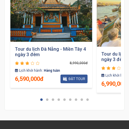
Tour du lịch Đà Nẵng - Miền Tây 4
Tour du lịch 
ngày 3 đêm
ngày 3 đêm
đ
8,990,000đ
Lịch khởi hành:
Hàng tuần
Lịch khởi hành
6,590,000đ
ĐẶT TOUR
6,990,000