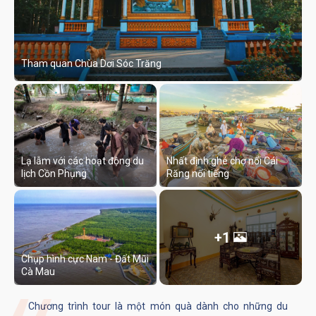
Tham quan Chùa Dơi Sóc Trăng
Lạ lẫm với các hoạt động du
Nhất định ghé chợ nổi Cái
lịch Cồn Phụng
Răng nổi tiếng
+1
Chụp hình cực Nam - Đất Mũi
Cà Mau
Chương trình tour là một món quà dành cho những du