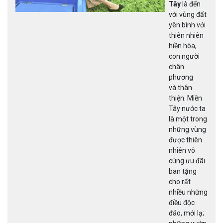
Tây
là đến
với vùng đất
yên bình với
thiên nhiên
hiền hòa,
con người
chân
phương
và thân
thiện. Miền
Tây nước ta
là một trong
những vùng
được thiên
nhiên vô
cùng ưu đãi
ban tặng
cho rất
nhiều những
điều độc
đáo, mới lạ;