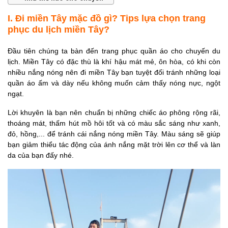
du lịch khám phá miền
I. Đi miền Tây mặc đồ gì? Tips lựa chọn trang
Tây sông nước?
phục du lịch miền Tây?
III. Đi miền Tây mặc đồ
gì? Cần chuẩn bị những
Đầu tiên chúng ta bàn đến trang phục quần áo cho chuyến du
lịch. Miền Tây có đặc thù là khí hậu mát mẻ, ôn hòa, có khi còn
tư trang nào khác cho
nhiều nắng nóng nên đi miền Tây bạn tuyệt đối tránh những loại
chuyến du lịch?
quần áo ấm và dày nếu không muốn cảm thấy nóng nực, ngột
ngạt.
Lời khuyên là bạn nên chuẩn bị những chiếc áo phông rộng rãi,
thoáng mát, thấm hút mồ hôi tốt và có màu sắc sáng như xanh,
đỏ, hồng,... để tránh cái nắng nóng miền Tây. Màu sáng sẽ giúp
bạn giảm thiểu tác động của ánh nắng mặt trời lên cơ thể và làn
da của bạn đấy nhé.