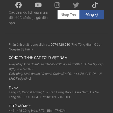
miền Nam
đền độc cước
chi phí
giá
chợ
mùa đông
món ngon
quà vặt
Chơi gì
Các deal du lịch giảm giá
Đăng ký
câu mực đêm
Dù bay
Lặn biển
đến 60% sẽ được gửi đến
bạn
Vinpearl Cửa Hội
Water Fun
Công viên nước
Nhà phao
Quê Bác
tour Cửa Lò 2 ngày 1 đêm
Tuần Châu
Tàu Hỏa
Du lịch Cửa Lò 2 ngày 1 đêm
Phản ánh chất lượng dịch vụ:
0974.728.080
(Phó Tổng Giám Đốc -
Nguyễn Sỹ Hiển)
chùa Hương
hoa anh đào
Tết Nguyên Đán
CÔNG TY TNHH CAT TOUR VIỆT NAM
Sài Gòn
Tết dương
Mộc Châu
Sapa
Yên Tử
Giấy phép kinh doanh số 0105999195 do sở KH&ĐT TP Hà Nội cấp
ngày 26/09/2012
Tam Chúc
chùa Tam Chúc
Chrismas
Bái Đính
Giấy phép Kinh doanh Lữ hành Quốc tế số 01-814/2022/TCDL-GP
LHQT cấp lần 2
Sa Pa
30Thg4
1Thg5
Châu Âu
Tây Nguyên
Trụ sở:
Nha Trang
Hong Kong
Hồng Kông
Mai Châu
Tầng 21, Capital Tower, 109 Trần Hưng Đạo, P. Cửa Nam, Hà Nội
biểu tượng may mắn
con vật may mắn
shibuya
Tổng đài: 1900 0264 - Hotline: 0917.878.080
osaka
du lịch Nhật Bản 7 ngày
TP Hồ Chí Minh:
446 - 448 Cộng Hòa, P. Tân Bình, TPHCM