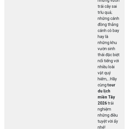
những vườn
trái cây sai
trĩu quả;
những cánh
đồng thẳng
cánh cò bay
hay là
những khu
vườn sinh
thái đặc biệt
nổi tiếng với
nhiều loài
vật quý
hiếm,…Hãy
cùng
tour
du lịch
miền Tây
2026
trải
nghiệm
những điều
tuyệt vời ấy
nhé!