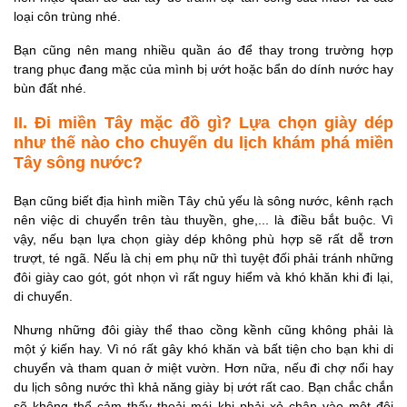
loại côn trùng nhé.
Bạn cũng nên mang nhiều quần áo để thay trong trường hợp
trang phục đang mặc của mình bị ướt hoặc bẩn do dính nước hay
bùn đất nhé.
II. Đi miền Tây mặc đồ gì? Lựa chọn giày dép
như thế nào cho chuyến du lịch khám phá miền
Tây sông nước?
Bạn cũng biết địa hình miền Tây chủ yếu là sông nước, kênh rạch
nên việc di chuyển trên tàu thuyền, ghe,... là điều bắt buộc. Vì
vậy, nếu bạn lựa chọn giày dép không phù hợp sẽ rất dễ trơn
trượt, té ngã. Nếu là chị em phụ nữ thì tuyệt đối phải tránh những
đôi giày cao gót, gót nhọn vì rất nguy hiểm và khó khăn khi đi lại,
di chuyển.
Nhưng những đôi giày thể thao cồng kềnh cũng không phải là
một ý kiến hay. Vì nó rất gây khó khăn và bất tiện cho bạn khi di
chuyển và tham quan ở miệt vườn. Hơn nữa, nếu đi chợ nổi hay
du lịch sông nước thì khả năng giày bị ướt rất cao. Bạn chắc chắn
sẽ không thể cảm thấy thoải mái khi phải xỏ chân vào một đôi