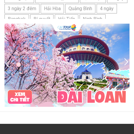
3 ngày 2 đêm
Hải Hòa
Quảng Bình
4 ngày
Bangkok
Bí quyết
Hải Tiến
Ninh Bình
Nhật Bản
du lịch sầm sơn cần chuẩn bị gì
bãi tắm sấm sơn
đặc sản sầm sơn
đặc sản du lịch sầm sơn
tour du lịch 3 ngày 2 đêm
hải sản
Đảo Lan Châu
Cẩm nang du lịch Của Lò
chợ Cửa Lò
tour du lịch Cửa Lò
địa điểm du lịch Cửa Lò
Cửa Lò ở đâu
Hạ Long
Đảo Hòn Ngư
Đảo Song Ngư
ATM
mới nhất
cẩm nang du lịch sầm sơn
ô tô
phượt
99k
buffet
lẩu
Tuyển dụng
Nhân viên Visa
Cát Bà.
Cô Tô
miền Bắc
miền Trung