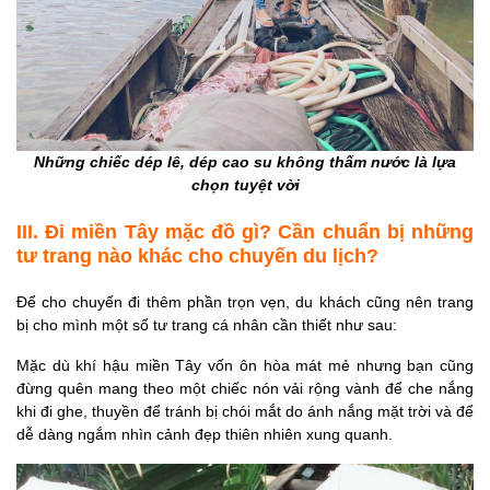
Những chiếc dép lê, dép cao su không thấm nước là lựa
chọn tuyệt vời
III. Đi miền Tây mặc đồ gì? Cần chuẩn bị những
tư trang nào khác cho chuyến du lịch?
Để cho chuyến đi thêm phần trọn vẹn, du khách cũng nên trang
bị cho mình một số tư trang cá nhân cần thiết như sau:
Mặc dù khí hậu miền Tây vốn ôn hòa mát mẻ nhưng bạn cũng
đừng quên mang theo một chiếc nón vải rộng vành để che nắng
khi đi ghe, thuyền để tránh bị chói mắt do ánh nắng mặt trời và để
dễ dàng ngắm nhìn cảnh đẹp thiên nhiên xung quanh.