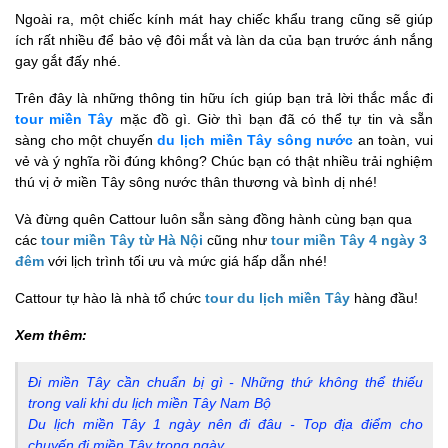
Ngoài ra, một chiếc kính mát hay chiếc khẩu trang cũng sẽ giúp
ích rất nhiều để bảo vệ đôi mắt và làn da của bạn trước ánh nắng
gay gắt đấy nhé.
Trên đây là những thông tin hữu ích giúp bạn trả lời thắc mắc đi
tour miền Tây
mặc đồ gì. Giờ thì bạn đã có thể tự tin và sẵn
sàng cho một chuyến
du lịch miền Tây sông nước
an toàn, vui
vẻ và ý nghĩa rồi đúng không? Chúc bạn có thật nhiều trải nghiệm
thú vị ở miền Tây sông nước thân thương và bình dị nhé!
Và đừng quên Cattour luôn sẵn sàng đồng hành cùng bạn qua
các
tour miền Tây từ Hà Nội
cũng như
tour miền Tây 4 ngày 3
đêm
với lịch trình tối ưu và mức giá hấp dẫn nhé!
Cattour tự hào là nhà tổ chức
tour du lịch miền Tây
hàng đầu!
Xem thêm:
Đi miền Tây cần chuẩn bị gì - Những thứ không thể thiếu
trong vali khi du lịch miền Tây Nam Bộ
Du lịch miền Tây 1 ngày nên đi đâu - Top địa điểm cho
chuyến đi miền Tây trong ngày