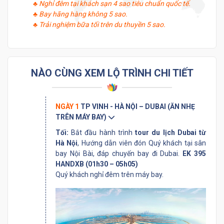
♣ Nghỉ đêm tại khách sạn 4 sao tiêu chuẩn quốc tế.
♣
Bay hãng hàng không 5 sao.
♣ Trải nghiệm bữa tối trên du thuyền 5 sao.
NÀO CÙNG XEM LỘ TRÌNH CHI TIẾT
NGÀY 1
TP VINH - HÀ NỘI – DUBAI (ĂN NHẸ
TRÊN MÁY BAY)
Tối:
Bắt đầu hành trình
tour du lịch Dubai từ
Hà Nội
, Hướng dẫn viên đón Quý khách tại sân
bay Nội Bài, đáp chuyến bay đi Dubai.
EK 395
HANDXB (01h30 – 05h05)
Quý khách nghỉ đêm trên máy bay.