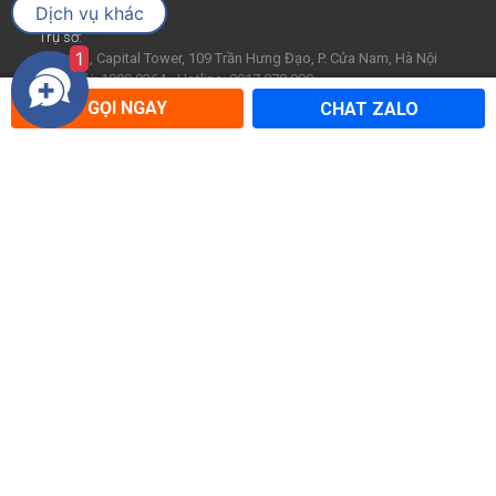
Dịch vụ khác
Trụ sở:
1
Tầng 21, Capital Tower, 109 Trần Hưng Đạo, P. Cửa Nam, Hà Nội
Tổng đài: 1900 0264 - Hotline: 0917.878.080
GỌI NGAY
CHAT ZALO
TP Hồ Chí Minh:
446 - 448 Cộng Hòa, P. Tân Bình, TPHCM
Tổng đài: 1900 0264 - Hotline: 0564.252.429
Phú Quốc:
Tổ 4, Đ. Trần Hưng Đạo, P. Dương Tơ, Phú Quốc
Tổng đài: 1900 0264 - Hotline: 0917.878.080
Hà Nội:
[VP1] 390 Trường Chinh, P. Kim Liên, Hà Nội
[VP2] Tầng 4, 183 Trường Chinh, P. Phương Liệt, Hà Nội
Tổng đài: 1900 0264 - Hotline: 0917.878.080
Hải Phòng:
246 Hai Bà Trưng, P. Lê Chân, Hải Phòng
Tổng đài: 1900 0264 - Hotline: 0936.858.199
Đà Nẵng:
103 Đường 2/9, P. Hòa Cường, Đà Nẵng