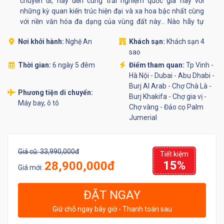
chuyến đi, hãy đến cùng trải nghiệm quốc gia này với
những kỳ quan kiến trúc hiện đại và xa hoa bậc nhất cùng
với nền văn hóa đa dạng của vùng đất này... Nào hãy tự
thưởng cho mình một tour du lịch Dubai - Abu Dhabi 6 ngày
Nơi khởi hành:
Nghệ An
Khách sạn:
Khách sạn 4
5 đêm một cách an toàn, vui vẻ và tiết kiệm!
sao
Thời gian:
6 ngày 5 đêm
Điểm tham quan:
Tp Vinh -
Hà Nội - Dubai - Abu Dhabi -
Burj Al Arab - Chợ Chà Là -
Phương tiện di chuyển:
Burj Khakifa - Chợ gia vị -
Máy bay, ô tô
Chợ vàng - Đảo cọ Palm
Jumerial
Giá cũ:
33,990,000đ
Tiết kiệm
15%
28,900,000đ
Giá mới:
ĐẶT NGAY
Giữ chỗ ngay bây giờ - Thanh toán sau