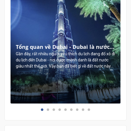
Tổng quan về Dubai - Dubai là nước
nào, Dubai nằm ở đâu, Dubai thuộc
h
Gần đây, rất nhiều người yêu thích du lịch đang đổ xô đi
du lịch đến Dubai - nơi được mệnh danh là đất nước
châu nào?
giàu nhất thế giới. Vậy bạn đã biết gì về đất nước này?
Dưới đây là thông tin về đất nước Dubai có thể giúp ích
cho bạn: Dubai là nước nào? Dubai ở đâu? Dubai thuộc
châu nào? Khí hậu thời tiết Dubai như thế nào?