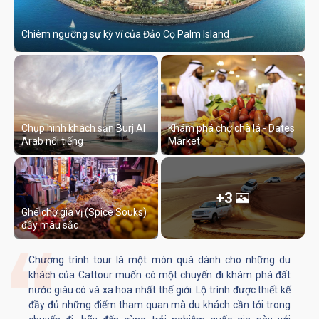
Chiêm ngưỡng sự kỳ vĩ của Đảo Cọ Palm Island
Chụp hình khách sạn Burj Al
Khám phá chợ chà lá - Dates
Arab nổi tiếng
Market
+3
Ghé chợ gia vị (Spice Souks)
đầy màu sắc
Chương trình tour là một món quà dành cho những du
khách của Cattour muốn có một chuyến đi khám phá đất
nước giàu có và xa hoa nhất thế giới. Lộ trình được thiết kế
đầy đủ những điểm tham quan mà du khách cần tới trong