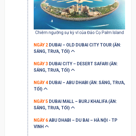
Chiêm ngưỡng sự kỳ vĩ của Đảo Cọ Palm Island
NGÀY 2
DUBAI – OLD DUBAI CITY TOUR (ĂN:
SÁNG, TRƯA, TỐI)
NGÀY 3
DUBAI CITY – DESERT SAFARI (ĂN:
SÁNG, TRƯA, TỐI)
NGÀY 4
DUBAI – ABU DHABI (ĂN: SÁNG, TRƯA,
TỐI)
NGÀY 5
DUBAI MALL – BURJ KHALIFA (ĂN:
SÁNG, TRƯA, TỐI)
NGÀY 6
ABU DHABI – DU BAI – HÀ NỘI - TP
VINH