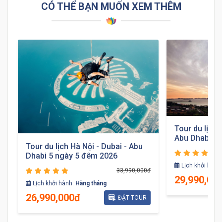
CÓ THỂ BẠN MUỐN XEM THÊM
Tour du lịch 
Abu Dhabi 5
Tour du lịch Hà Nội - Dubai - Abu
Dhabi 5 ngày 5 đêm 2026
Lịch khởi hành
33,990,000đ
29,990,00
đ
Lịch khởi hành:
Hàng tháng
26,990,000đ
ĐẶT TOUR