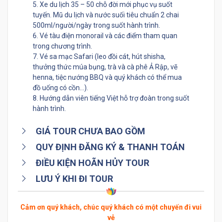
5. Xe du lịch 35 – 50 chỗ đời mới phục vụ suốt
tuyến. Mũ du lịch và nước suối tiêu chuẩn 2 chai
500ml/người/ngày trong suốt hành trình.
6. Vé tàu điện monorail và các điểm tham quan
trong chương trình.
7. Vé sa mạc Safari (leo đồi cát, hút shisha,
thưởng thức múa bụng, trà và cà phê Ả Rập, vẽ
henna, tiệc nướng BBQ và quý khách có thể mua
đồ uống có cồn…).
8. Hướng dẫn viên tiếng Việt hỗ trợ đoàn trong suốt
hành trình.
GIÁ TOUR CHƯA BAO GỒM
QUY ĐỊNH ĐĂNG KÝ & THANH TOÁN
ĐIỀU KIỆN HOÃN HỦY TOUR
LƯU Ý KHI ĐI TOUR
Cảm ơn quý khách, chúc quý khách có một chuyến đi vui
vẻ