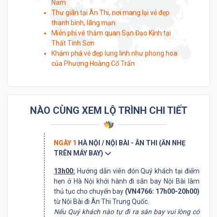
Nam
Thư giãn tại Ân Thi, nơi mang lại vẻ đẹp
thanh bình, lãng mạn.
Miễn phí vé thăm quan Sạn Đạo Kính tại
Thất Tinh Sơn
Khám phá vẻ đẹp lung linh như phong hoa
của Phượng Hoàng Cổ Trấn
NÀO CÙNG XEM LỘ TRÌNH CHI TIẾT
NGÀY 1
HÀ NỘI / NỘI BÀI - ÂN THI (ĂN NHẸ
TRÊN MÁY BAY)
13h00:
Hướng dẫn viên đón Quý khách tại điểm
hẹn ở Hà Nội khởi hành đi sân bay Nội Bài làm
thủ tục cho chuyến bay
(VN4766: 17h00-20h00)
từ Nội Bài đi Ân Thi Trung Quốc.
Nếu Quý khách nào tự đi ra sân bay vui lòng có