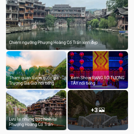
Chiêm ngưỡng Phượng Hoàng Cổ Trấn xinh đẹp
Tham quan Vườn quốc gia
Xem Show RẠNG RỠ TƯƠNG
Trương Gia Giới nổi tiếng
TÂY nổi tiếng
+3
Lưu lại những bức hình tại
Phượng Hoàng Cổ Trấn