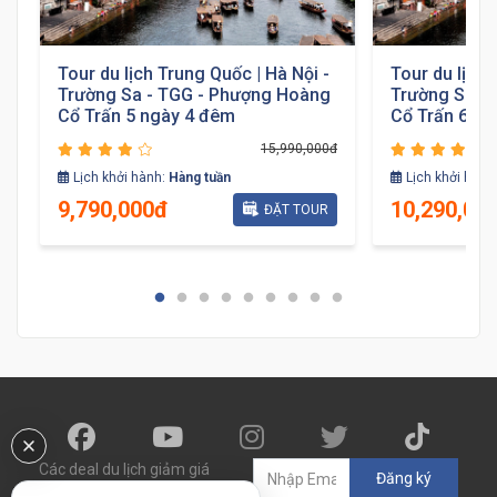
Tour du lịch Trung Quốc | Hà Nội -
Tour du lịch 
Trường Sa - TGG - Phượng Hoàng
Trường Sa -
Cổ Trấn 5 ngày 4 đêm
Cổ Trấn 6 ng
15,990,000đ
đ
Lịch khởi hành:
Hàng tuần
Lịch khởi hành
9,790,000đ
10,290,00
ĐẶT TOUR
Các deal du lịch giảm giá
Đăng ký
đến 60% sẽ được gửi đến