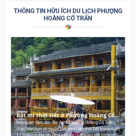
THÔNG TIN HỮU ÍCH DU LỊCH PHƯỢNG
HOÀNG CỔ TRẤN
Bật mí thời tiết ở Phượng Hoàng Cổ
Trấn suốt 12 tháng trong năm
g
Nếu quan tâm đến địa danh Phượng Hoàng Cổ Trấn,
ã
chắc hẳn bạn sẽ muốn biết xem liệu thời tiết trong suốt
12 tháng ở đây như thế nào để có thể lên lịch trình phù