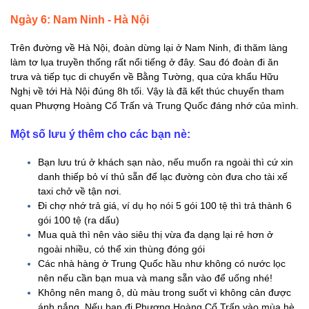
Ngày 6: Nam Ninh - Hà Nội
Trên đường về Hà Nội, đoàn dừng lại ở Nam Ninh, đi thăm làng
làm tơ lụa truyền thống rất nổi tiếng ở đây. Sau đó đoàn đi ăn
trưa và tiếp tục di chuyển về Bằng Tường, qua cửa khẩu Hữu
Nghị về tới Hà Nội đúng 8h tối. Vậy là đã kết thúc chuyến tham
quan Phượng Hoàng Cổ Trấn và Trung Quốc đáng nhớ của mình.
Một số lưu ý thêm cho các bạn nè:
Bạn lưu trú ở khách sạn nào, nếu muốn ra ngoài thì cứ xin
danh thiếp bỏ ví thủ sẵn để lạc đường còn đưa cho tài xế
taxi chở về tận nơi.
Đi chợ nhớ trả giá, ví dụ họ nói 5 gói 100 tệ thì trả thành 6
gói 100 tệ (ra dấu)
Mua quà thì nên vào siêu thị vừa đa dạng lại rẻ hơn ở
ngoài nhiều, có thể xin thùng đóng gói
Các nhà hàng ở Trung Quốc hầu như không có nước lọc
nên nếu cần bạn mua và mang sẵn vào để uống nhé!
Không nên mang ô, dù màu trong suốt vì không cản được
ánh nắng. Nếu bạn đi Phượng Hoàng Cổ Trấn vào mùa hè