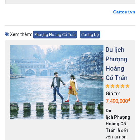
Cattour.vn
Xem thêm:
Phượng Hoàng Cổ Trấn
đường bộ
Du lịch
Phượng
Hoàng
Cổ Trấn
Giá từ:
đ
7,490,000
Du
lịch Phượng
Hoàng Cổ
Trấn
là đến
với núi non