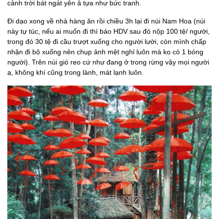
cảnh trời bát ngát yên ả tựa như bức tranh.
Đi dạo xong về nhà hàng ăn rồi chiều 3h lại đi núi Nam Hoa (núi
này tự túc, nếu ai muốn đi thì báo HDV sau đó nộp 100 tệ/ người,
trong đó 30 tệ đi cầu trượt xuống cho người lười, còn mình chấp
nhận đi bộ xuống nên chụp ảnh mệt nghỉ luôn mà ko có 1 bóng
người). Trên núi gió reo cứ như đang ở trong rừng vậy mọi người
ạ, không khí cũng trong lành, mát lạnh luôn.