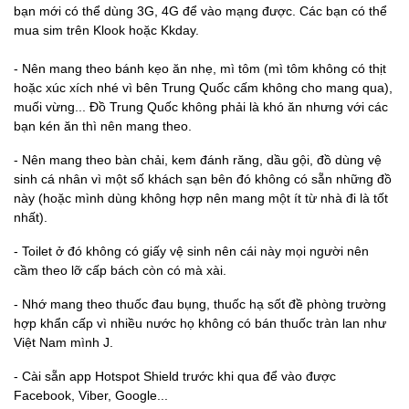
Hà Nội
bạn mới có thể dùng 3G, 4G để vào mạng được. Các bạn có thể
mua sim trên Klook hoặc Kkday.
Một số lưu ý thêm
cho các bạn nè:
- Nên mang theo bánh kẹo ăn nhẹ, mì tôm (mì tôm không có thịt
hoặc xúc xích nhé vì bên Trung Quốc cấm không cho mang qua),
muối vừng... Đồ Trung Quốc không phải là khó ăn nhưng với các
bạn kén ăn thì nên mang theo.
- Nên mang theo bàn chải, kem đánh răng, dầu gội, đồ dùng vệ
sinh cá nhân vì một số khách sạn bên đó không có sẵn những đồ
này (hoặc mình dùng không hợp nên mang một ít từ nhà đi là tốt
nhất).
- Toilet ở đó không có giấy vệ sinh nên cái này mọi người nên
cầm theo lỡ cấp bách còn có mà xài.
- Nhớ mang theo thuốc đau bụng, thuốc hạ sốt đề phòng trường
hợp khẩn cấp vì nhiều nước họ không có bán thuốc tràn lan như
Việt Nam mình J.
- Cài sẵn app Hotspot Shield trước khi qua để vào được
Facebook, Viber, Google...