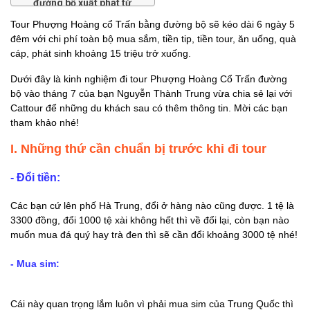
đường bộ xuất phát từ
Hà Nội
Tour Phượng Hoàng cổ Trấn bằng đường bộ sẽ kéo dài 6 ngày 5
đêm với chi phí toàn bộ mua sắm, tiền tip, tiền tour, ăn uống, quà
Ngày 1:
cáp, phát sinh khoảng 15 triệu trở xuống.
Ngày 2: Trương Gia
Dưới đây là kinh nghiệm đi tour Phượng Hoàng Cổ Trấn đường
Giới - Thiên Môn
bộ vào tháng 7 của bạn Nguyễn Thành Trung vừa chia sẻ lại với
Sơn - Vũ Lăng
Cattour để những du khách sau có thêm thông tin. Mời các bạn
Nguyên
tham khảo nhé!
Ngày 3: Phù Dung
I. Những thứ cần chuẩn bị trước khi đi tour
Trấn - Phượng
Hoàng Cổ Trấn
- Đổi tiền:
Ngày 4: Khám phá
Phượng Hoàng Cổ
Các bạn cứ lên phố Hà Trung, đổi ở hàng nào cũng được. 1 tệ là
3300 đồng, đổi 1000 tệ xài không hết thì về đổi lại, còn bạn nào
Trấn
muốn mua đá quý hay trà đen thì sẽ cần đổi khoảng 3000 tệ nhé!
Ngày 5 : Phượng Hoàng
Cổ Trấn - Thành Cổ Càn
- Mua sim:
Châu
Ngày 6: Nam Ninh -
Cái này quan trọng lắm luôn vì phải mua sim của Trung Quốc thì