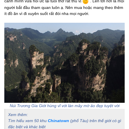
cảnh mình vừa hồi ức lại tuổi thơ rất thú vị
. Lên tới nơi là mọi
người bắt đầu tham quan luôn ạ. Nên mua hoặc mang theo thêm
ít đồ ăn vì đi xuyên suốt rất đói nha mọi người.
Núi Trương Gia Giới hùng vĩ với làn mây mờ ảo đẹp tuyệt vời
Xem thêm:
Tìm hiểu xem 50 khu
Chinatown
(phố Tàu) trên thế giới có gì
đặc biệt và khác biệt