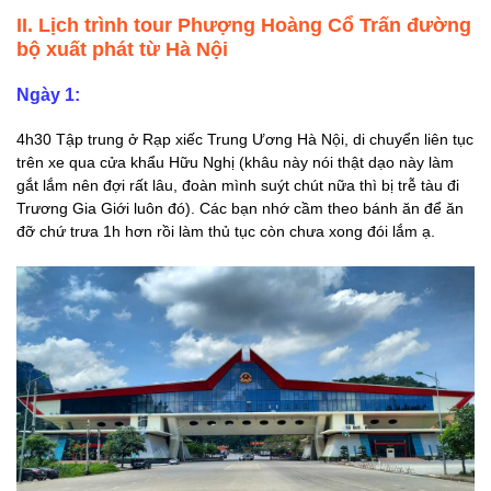
II. Lịch trình tour Phượng Hoàng Cổ Trấn đường
bộ xuất phát từ Hà Nội
Ngày 1:
4h30 Tập trung ở Rạp xiếc Trung Ương Hà Nội, di chuyển liên tục
trên xe qua cửa khẩu Hữu Nghị (khâu này nói thật dạo này làm
gắt lắm nên đợi rất lâu, đoàn mình suýt chút nữa thì bị trễ tàu đi
Trương Gia Giới luôn đó). Các bạn nhớ cầm theo bánh ăn để ăn
đỡ chứ trưa 1h hơn rồi làm thủ tục còn chưa xong đói lắm ạ.