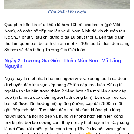
Cửa khẩu Hữu Nghị
Qua phía bên kia cửa khẩu là hơn 13h rồi các bạn ạ (giờ Việt
Nam), cả đoàn sẽ tiếp tục lên xe đi Nam Ninh để kịp chuyến tàu
lúc 5h17 phút vì tàu chỉ dừng ở ga 10 phút thôi ạ. Lên tàu tranh
thủ làm quen bạn bè anh chị em một xí, 10h tàu tắt điện đến sáng
8h hơn sẽ đến thẳng Trương Gia Giới luôn.
Ngày 2: Trương Gia Giới - Thiên Môn Sơn - Vũ Lăng
Nguyên
Ngày này là mệt nhất nhé mọi người vì vừa xuống tàu là cả đoàn
di chuyển đến khu vực xếp hàng để lên cáp treo luôn. Đứng từ
ngoài vào tận bên trong thêm 2 tiếng hơn nữa mới lên được cáp
treo (vì là mùa cao điểm người ta đi đông lắm). Lên cáp treo các
bạn sẽ được tận hưởng một quãng đường cáp dài 7500m mất
gần 30p mới đến. Tuy nhiên đến nơi thì cảnh không phụ lòng
người luôn, ta nói nó đẹp và hùng vĩ không ngờ. Nhìn lên cổng
trời bị phủ bởi lớp sương cảm thấy nơi ấy thật huyền bí. Đây cũng
là nơi đóng rất nhiều phân cảnh trong Tây Du ký nên vừa ngắm