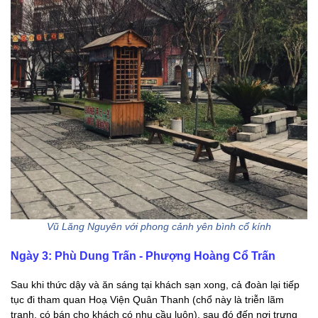
Vũ Lăng Nguyên với phong cảnh yên bình cổ kính
Ngày 3: Phù Dung Trấn - Phượng Hoàng Cổ Trấn
Sau khi thức dậy và ăn sáng tại khách sạn xong, cả đoàn lại tiếp
tục đi tham quan Hoạ Viện Quân Thanh (chổ này là triễn lãm
tranh, có bán cho khách có nhu cầu luôn), sau đó đến nơi trưng