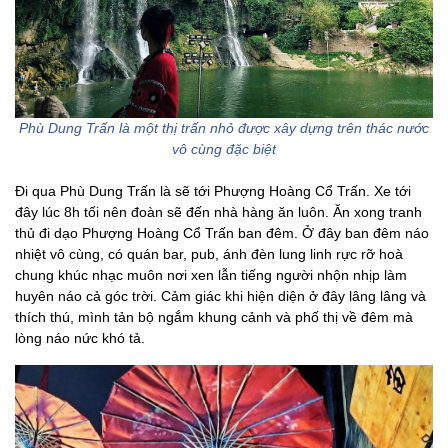
Phù Dung Trấn là một thị trấn nhỏ được xây dựng trên thác nước
vô cùng đặc biệt
Đi qua Phù Dung Trấn là sẽ tới Phượng Hoàng Cổ Trấn. Xe tới
đây lúc 8h tối nên đoàn sẽ đến nhà hàng ăn luôn. Ăn xong tranh
thủ đi dạo Phượng Hoàng Cổ Trấn ban đêm. Ở đây ban đêm náo
nhiệt vô cùng, có quán bar, pub, ánh đèn lung linh rực rỡ hoà
chung khúc nhạc muôn nơi xen lẫn tiếng người nhộn nhịp làm
huyên náo cả góc trời. Cảm giác khi hiện diện ở đây lâng lâng và
thích thú, mình tản bộ ngắm khung cảnh và phố thị về đêm mà
lòng náo nức khó tả.