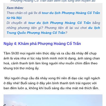
Phượng Hoàng Cổ Trấn ban đêm cực lung linh huyền ảo
Xem thêm:
Theo chân cô gái 9x đi
tour du lịch Phượng Hoàng Cổ Trấn
từ Hà Nội
Di chuyển đi
tour du lịch Phượng Hoàng Cổ Trấn
bằng
những phương tiện gì? Phương tiện đi lại vui chơi
du lịch
Trung Quốc Phượng Hoàng Cổ Trấn
?
Ngày 4: Khám phá Phượng Hoàng Cổ Trấn
Tầm 5h30 mọi người nên thức dậy và ra cầu đá nhảy để chụp
ảnh là vừa nha vì lúc này bình minh mới ló dạng, ánh sáng chan
hoà, cảnh thanh tịnh làm lòng người như muốn chìm đắm theo
khung trời thơ mộng ấy.
Mọi người chụp cầu đá nhảy xong thì nên đi dạo các ngõ ngách
ở đây nhé! Buổi sáng ở đây yên bình thanh tịnh trái ngược với
ban đêm luôn ạ, không khí buổi sáng dịu nhẹ mát mẻ thích lắm.