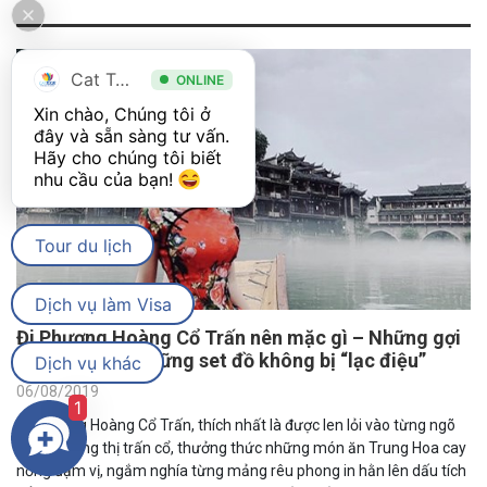
Cat Tour
ONLINE
Xin chào, Chúng tôi ở 
đây và sẵn sàng tư vấn. 
Hãy cho chúng tôi biết 
nhu cầu của bạn! 
Tour du lịch
Dịch vụ làm Visa
Đi Phượng Hoàng Cổ Trấn nên mặc gì – Những gợi
ý giúp bạn có những set đồ không bị “lạc điệu”
Dịch vụ khác
06/08/2019
1
Đi Phượng Hoàng Cổ Trấn, thích nhất là được len lỏi vào từng ngõ
ngách trong thị trấn cổ, thưởng thức những món ăn Trung Hoa cay
nồng đậm vị, ngắm nghía từng mảng rêu phong in hằn lên dấu tích