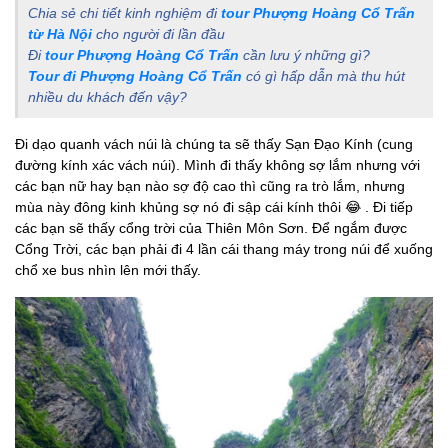
Chia sẻ chi tiết kinh nghiệm đi
tour Phượng Hoàng Cổ Trấn
từ Hà Nội
cho người đi lần đầu
Đi
tour Phượng Hoàng Cổ Trấn
cần lưu ý những gì?
Tour đi Phượng Hoàng Cổ Trấn
có gì hấp dẫn mà thu hút
nhiều du khách đến vậy?
Đi dạo quanh vách núi là chúng ta sẽ thấy Sạn Đạo Kính (cung
đường kính xác vách núi). Mình đi thấy không sợ lắm nhưng với
các bạn nữ hay bạn nào sợ độ cao thì cũng ra trò lắm, nhưng
mùa này đông kinh khủng sợ nó đi sập cái kính thôi 😂 . Đi tiếp
các bạn sẽ thấy cổng trời của Thiên Môn Sơn. Để ngắm được
Cổng Trời, các bạn phải đi 4 lần cái thang máy trong núi để xuống
chổ xe bus nhìn lên mới thấy.