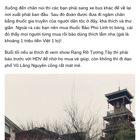
Xuống đến chân núi thì các bạn phải sang xe bus khác để về lại
nơi xuất phát ban đầu. Sau đó đoàn được đưa đi ngâm chân
bằng thuốc gia truyền của người dân tộc ở đây, khá thích và thư
giãn. Ngoài ra các bạn nên mua thuốc Bảo Phú Linh trị bỏng, cái
đó thấy mọi người từng mua rồi bảo dùng thích lắm nha (giá là
khoảng 1 triệu tiền Việt 1 lọ)!
Buổi tối nếu ai thích đi xem show Rạng Rỡ Tương Tây thì phải
báo trước với HDV để nhờ họ mua vé giúp, còn không thì đi dạo
phố Vũ Lăng Nguyên cũng rất mát mẻ.