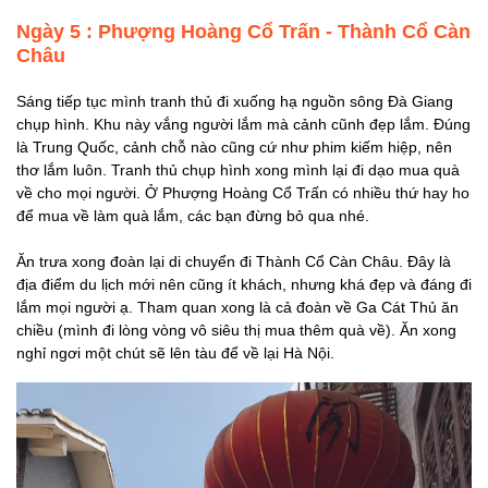
Ngày 5 : Phượng Hoàng Cổ Trấn - Thành Cổ Càn
Châu
Sáng tiếp tục mình tranh thủ đi xuống hạ nguồn sông Đà Giang
chụp hình. Khu này vắng người lắm mà cảnh cũnh đẹp lắm. Đúng
là Trung Quốc, cảnh chỗ nào cũng cứ như phim kiếm hiệp, nên
thơ lắm luôn. Tranh thủ chụp hình xong mình lại đi dạo mua quà
về cho mọi người. Ở Phượng Hoàng Cổ Trấn có nhiều thứ hay ho
để mua về làm quà lắm, các bạn đừng bỏ qua nhé.
Ăn trưa xong đoàn lại di chuyển đi Thành Cổ Càn Châu. Đây là
địa điểm du lịch mới nên cũng ít khách, nhưng khá đẹp và đáng đi
lắm mọi người ạ. Tham quan xong là cả đoàn về Ga Cát Thủ ăn
chiều (mình đi lòng vòng vô siêu thị mua thêm quà về). Ăn xong
nghỉ ngơi một chút sẽ lên tàu để về lại Hà Nội.