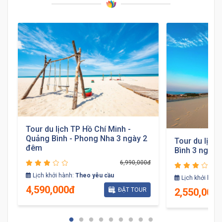
Tour du lịch TP Hồ Chí Minh -
Quảng Bình - Phong Nha 3 ngày 2
Tour du lịch
đêm
Bình 3 ngày 
6,990,000đ
đ
Lịch khởi hành:
Theo yêu cầu
Lịch khởi hành
4,590,000đ
2,550,000
ĐẶT TOUR