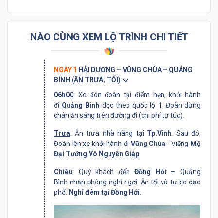
NÀO CÙNG XEM LỘ TRÌNH CHI TIẾT
NGÀY 1
HẢI DƯƠNG – VŨNG CHÙA – QUẢNG
BÌNH (ĂN TRƯA, TỐI)
06h00
: Xe đón đoàn tại điểm hẹn, khởi hành
đi
Quảng Bình
dọc theo quốc lộ 1. Đoàn dừng
chân ăn sáng trên đường đi (chi phí tự túc).
Trưa
: Ăn trưa nhà hàng tại
Tp.Vinh
. Sau đó,
Đoàn lên xe khởi hành đi
Vũng Chùa
- Viếng
Mộ
Đại Tướng Võ Nguyên Giáp
.
Chiều
: Quý khách đến
Đồng Hới
– Quảng
Bình nhận phòng nghỉ ngơi. Ăn tối và tự do dạo
phố.
Nghỉ đêm tại Đồng Hới
.