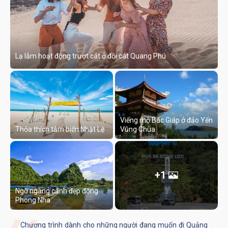
Lạ lẫm hoạt động trượt cát ở đồi cát Quang Phú
Viếng mộ Bác Giáp ở đảo Yến
Thỏa thích tắm biển Nhật Lệ
Vũng Chùa
+1
Ngỡ ngàng cảnh đẹp động
Phong Nha
Chương trình dành cho những người đang muốn đi Quảng