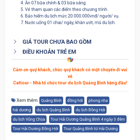
4. Ăn 07 bữa chính & 03 bữa sáng.
5. Vé tham quan các điểm theo chương trình.
6. Bảo hiểm du lịch mức 20.000.000vnđ/ người/ vụ.
7. Nước uống 01 chai/ ngày, khăn ướt, mũ du lịch.
GIÁ TOUR CHƯA BAO GỒM
ĐIỀU KHOẢN TRẺ EM
Cảm ơn quý khách, chúc quý khách có một chuyến đi vui
vẻ
Cattour - Nhà tổ chức tour du lịch Quảng Bình hàng đầu!
Xem thêm:
Quảng Bình
đồng hới
phong nha
hải dương
du lịch Quảng Bình
du lịch Đồng Hới
du lịch Vũng Chùa
Tour Hải Dương Quảng Bình 4 ngày 3 đêm
Tour Hải Dương Đồng Hới
Tour Quảng Bình từ Hải Dương