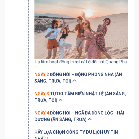
Lạ lẫm hoạt động trượt cát ở đồi cát Quang Phú
NGÀY 2
ĐỒNG HỚI – ĐỘNG PHONG NHA (ĂN
SÁNG, TRƯA, TỐI)
NGÀY 3
TỰ DO TẮM BIỂN NHẬT LỆ (ĂN SÁNG,
TRƯA, TỐI)
NGÀY 4
ĐỒNG HỚI – NGÃ BA ĐỒNG LỘC - HẢI
DƯƠNG (ĂN SÁNG, TRƯA)
HÃY LỰA CHỌN CÔNG TY DU LỊCH UY TÍN
NHẤT!