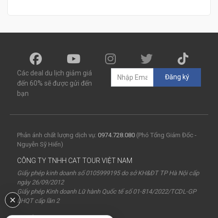
Các deal du lịch giảm giá
Đăng ký
đến 60% sẽ được gửi đến
bạn
Phản ánh chất lượng dịch vụ:
0974.728.080
(Phó Tổng Giám Đốc -
Nguyễn Sỹ Hiển)
CÔNG TY TNHH CAT TOUR VIỆT NAM
Giấy phép kinh doanh số 0105999195 do sở KH&ĐT TP Hà Nội cấp
ngày 26/09/2012
Giấy phép Kinh doanh Lữ hành Quốc tế số 01-814/2022/TCDL-GP
LHQT cấp lần 2
Trụ sở: