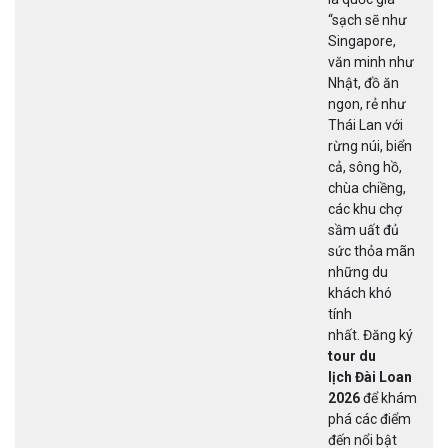
“sạch sẽ như
Singapore,
văn minh như
Nhật, đồ ăn
ngon, rẻ như
Thái Lan với
rừng núi, biển
cả, sông hồ,
chùa chiềng,
các khu chợ
sầm uất đủ
sức thỏa mãn
những du
khách khó
tính
nhất. Đăng ký
tour du
lịch Đài Loan
2026
để khám
phá các điểm
đến nổi bật