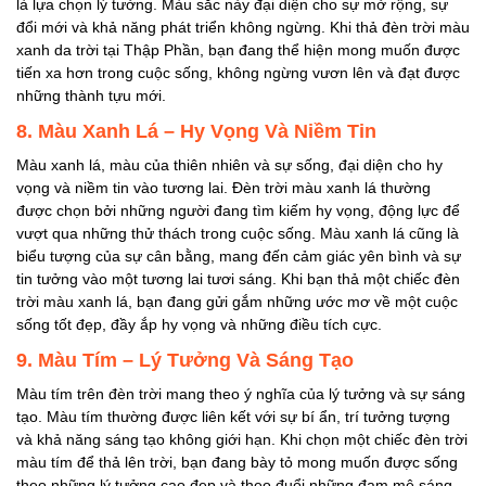
là lựa chọn lý tưởng. Màu sắc này đại diện cho sự mở rộng, sự
đổi mới và khả năng phát triển không ngừng. Khi thả đèn trời màu
xanh da trời tại Thập Phần, bạn đang thể hiện mong muốn được
tiến xa hơn trong cuộc sống, không ngừng vươn lên và đạt được
những thành tựu mới.
8. Màu Xanh Lá – Hy Vọng Và Niềm Tin
Màu xanh lá, màu của thiên nhiên và sự sống, đại diện cho hy
vọng và niềm tin vào tương lai. Đèn trời màu xanh lá thường
được chọn bởi những người đang tìm kiếm hy vọng, động lực để
vượt qua những thử thách trong cuộc sống. Màu xanh lá cũng là
biểu tượng của sự cân bằng, mang đến cảm giác yên bình và sự
tin tưởng vào một tương lai tươi sáng. Khi bạn thả một chiếc đèn
trời màu xanh lá, bạn đang gửi gắm những ước mơ về một cuộc
sống tốt đẹp, đầy ắp hy vọng và những điều tích cực.
9. Màu Tím – Lý Tưởng Và Sáng Tạo
Màu tím trên đèn trời mang theo ý nghĩa của lý tưởng và sự sáng
tạo. Màu tím thường được liên kết với sự bí ẩn, trí tưởng tượng
và khả năng sáng tạo không giới hạn. Khi chọn một chiếc đèn trời
màu tím để thả lên trời, bạn đang bày tỏ mong muốn được sống
theo những lý tưởng cao đẹp và theo đuổi những đam mê sáng