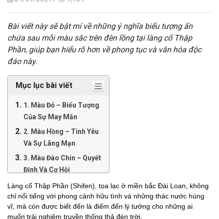
Bài viết này sẽ bật mí về những ý nghĩa biểu tượng ẩn
chứa sau mỗi màu sắc trên đèn lồng tại làng cổ Thập
Phần, giúp bạn hiểu rõ hơn về phong tục và văn hóa độc
đáo này.
Mục lục bài viết
1. Màu Đỏ – Biểu Tượng
Của Sự May Mắn
2. Màu Hồng – Tình Yêu
Và Sự Lãng Mạn
3. Màu Đào Chín – Quyết
Định Và Cơ Hội
4. Màu Cam – Tài Lộc
Làng cổ Thập Phần (Shifen), tọa lạc ở miền bắc Đài Loan, không
chỉ nổi tiếng với phong cảnh hữu tình và những thác nước hùng
Và Sự Thịnh Vượng
vĩ, mà còn được biết đến là điểm đến lý tưởng cho những ai
5. Màu Vàng – Sự Thành
muốn trải nghiệm truyền thống thả đèn trời.