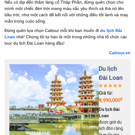
Nếu có dịp đến thăm làng cổ Thập Phần, đừng quên chọn cho
mình một chiếc đèn trời mang màu sắc yêu thích và thả nó lên
bầu trời, như một cách để kết nối với những điều tốt lành và may
mắn trong cuộc sống.
Đừng quên lựa chọn Cattour mỗi khi bạn muốn đi
du lịch Đài
Loan
nhé! Chúng tôi tự hào là một trong những nhà tổ chức các
tour du lịch Đài Loan hàng đầu!
Cattour.vn
Du lịch
Đài Loan
Giá từ:
đ
8,990,000
Du lịch Đài
Loan
được giới du
lịch đồn rằng
là quốc gia