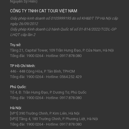
Nguyễn Sỹ Hiển)
chùa Hương
hoa anh đào
Tết Nguyên Đán
CÔNG TY TNHH CAT TOUR VIỆT NAM
Sài Gòn
Tết dương
Mộc Châu
Sapa
Yên Tử
Giấy phép kinh doanh số 0105999195 do sở KH&ĐT TP Hà Nội cấp
ngày 26/09/2012
Tam Chúc
chùa Tam Chúc
Chrismas
Bái Đính
Giấy phép Kinh doanh Lữ hành Quốc tế số 01-814/2022/TCDL-GP
LHQT cấp lần 2
Sa Pa
30Thg4
1Thg5
Châu Âu
Tây Nguyên
Trụ sở:
Nha Trang
Hong Kong
Hồng Kông
Mai Châu
Tầng 21, Capital Tower, 109 Trần Hưng Đạo, P. Cửa Nam, Hà Nội
biểu tượng may mắn
con vật may mắn
shibuya
Tổng đài: 1900 0264 - Hotline: 0917.878.080
osaka
du lịch Nhật Bản 7 ngày
TP Hồ Chí Minh:
446 - 448 Cộng Hòa, P. Tân Bình, TPHCM
khách sạn con nhộng
fukuoka
Lào
Fukushima
Tổng đài: 1900 0264 - Hotline: 0564.252.429
bar Nhật Bản
nhà hàng ở Nhật Bản
mông cổ
Phú Quốc:
Tổ 4, Đ. Trần Hưng Đạo, P. Dương Tơ, Phú Quốc
mông cổ giá rể
mông cổ có gì
visa mông cổ
bali
Tổng đài: 1900 0264 - Hotline: 0917.878.080
indonesia
ubud
Phan Thiết
Vũng Tàu
Hà Nội:
[VP1] 390 Trường Chinh, P. Kim Liên, Hà Nội
Maldives
Man-đi-vơ
LaGi
[VP2] Tầng 4, 183 Trường Chinh, P. Phương Liệt, Hà Nội
Tổng đài: 1900 0264 - Hotline: 0917.878.080