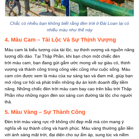
Chắc có nhiều bạn không biết rằng đèn trời ở Đài Loan lại có
nhiều màu như thế này
4. Màu Cam – Tài Lộc Và Sự Thịnh Vượng
Màu cam là biểu tượng của tài lộc, sự thịnh vượng và nguồn năng
lượng dồi dào. Tại Thập Phần, khi bạn chọn một chiếc đèn
trời màu cam, bạn đang gửi gắm ước mong về sự giàu có, thịnh
vượng và thành công trong công việc cũng như cuộc sống. Màu
cam còn được xem là màu của sự sáng tạo và đam mê, giúp bạn
mở rộng cơ hội và phát triển những dự án kinh doanh đầy tiềm
năng. Những chiếc đèn trời màu cam bay cao trên bầu trời Thập
Phần như những ngọn đèn soi sáng con đường tài lộc cho người
thả.
5. Màu Vàng – Sự Thành Công
Đèn trời màu vàng rực rỡ không chỉ đẹp mắt mà còn mang ý
nghĩa về sự thành công và hạnh phúc. Màu vàng thường gắn liền
với ánh sáng mặt trời, đại diện cho sự ấm áp, sung túc và niềm