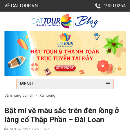
VỀ CATTOUR.VN
1900 0264
MENU
Cảm hứng du lịch
Xu hướng
Bật mí về màu sắc trên đèn lồng ở
làng cổ Thập Phần – Đài Loan
24/09/2024 /
1,784