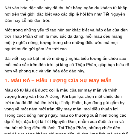
Công
Nét văn hóa đặc sắc này đã thu hút hàng ngàn du khách từ khắp
6. Màu Trắng – Sức
nơi trên thế giới, đặc biệt vào các dịp lễ hội lớn như Tết Nguyên
Khỏe Và Bình An
Đán hay Lễ hội đèn trời.
7. Màu Xanh Da Trời –
Một trong những yếu tố tạo nên sự khác biệt và hấp dẫn của đèn
Sự Tăng Trưởng Và
trời Thập Phần chính là màu sắc đa dạng, mỗi màu đều mang
Phát Triển
một ý nghĩa riêng, tượng trưng cho những điều ước mà mọi
người muốn gửi gắm lên trời cao.
8. Màu Xanh Lá – Hy
Vọng Và Niềm Tin
Bài viết này sẽ bật mí về những ý nghĩa biểu tượng ẩn chứa sau
mỗi màu sắc trên đèn trời tại làng cổ Thập Phần, giúp bạn hiểu rõ
9. Màu Tím – Lý Tưởng
hơn về phong tục và văn hóa độc đáo này.
Và Sáng Tạo
1. Màu Đỏ – Biểu Tượng Của Sự May Mắn
Một số lưu ý khi thả
Màu đỏ từ lâu đã được coi là màu của sự may mắn và thịnh
đèn tại làng cổ Thập
vượng trong văn hóa Á Đông. Khi bạn lựa chọn một chiếc đèn
Phần
trời màu đỏ để thả lên trời tại Thập Phần, bạn đang gửi gắm hy
vọng về một năm mới tràn đầy may mắn, mọi điều thuận lợi.
Trong cuộc sống hàng ngày, màu đỏ thường xuất hiện trong các
dịp lễ hội, đặc biệt là Tết Nguyên Đán, nhằm xua đuổi tà ma và
thu hút những điều tốt lành. Tại Thập Phần, những chiếc đèn