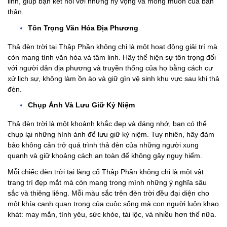
linh, giúp bạn kết nối với những hy vọng và mong muốn của bản
thân.
Tôn Trọng Văn Hóa Địa Phương
Thả đèn trời tại Thập Phần không chỉ là một hoạt động giải trí mà
còn mang tính văn hóa và tâm linh. Hãy thể hiện sự tôn trọng đối
với người dân địa phương và truyền thống của họ bằng cách cư
xử lịch sự, không làm ồn ào và giữ gìn vệ sinh khu vực sau khi thả
đèn.
Chụp Ảnh Và Lưu Giữ Kỷ Niệm
Thả đèn trời là một khoảnh khắc đẹp và đáng nhớ, bạn có thể
chụp lại những hình ảnh để lưu giữ kỷ niệm. Tuy nhiên, hãy đảm
bảo không cản trở quá trình thả đèn của những người xung
quanh và giữ khoảng cách an toàn để không gây nguy hiểm.
Mỗi chiếc đèn trời tại làng cổ Thập Phần không chỉ là một vật
trang trí đẹp mắt mà còn mang trong mình những ý nghĩa sâu
sắc và thiêng liêng. Mỗi màu sắc trên đèn trời đều đại diện cho
một khía cạnh quan trọng của cuộc sống mà con người luôn khao
khát: may mắn, tình yêu, sức khỏe, tài lộc, và nhiều hơn thế nữa.