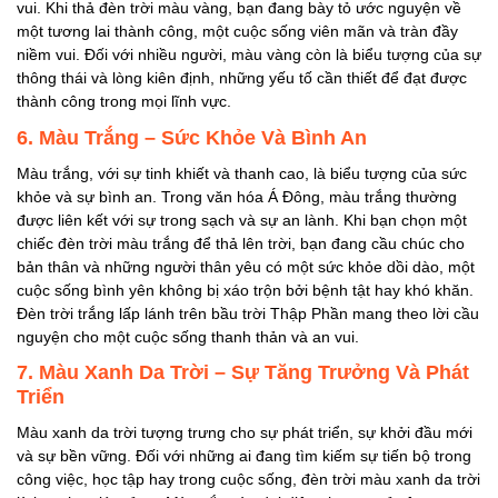
vui. Khi thả đèn trời màu vàng, bạn đang bày tỏ ước nguyện về
một tương lai thành công, một cuộc sống viên mãn và tràn đầy
niềm vui. Đối với nhiều người, màu vàng còn là biểu tượng của sự
thông thái và lòng kiên định, những yếu tố cần thiết để đạt được
thành công trong mọi lĩnh vực.
6. Màu Trắng – Sức Khỏe Và Bình An
Màu trắng, với sự tinh khiết và thanh cao, là biểu tượng của sức
khỏe và sự bình an. Trong văn hóa Á Đông, màu trắng thường
được liên kết với sự trong sạch và sự an lành. Khi bạn chọn một
chiếc đèn trời màu trắng để thả lên trời, bạn đang cầu chúc cho
bản thân và những người thân yêu có một sức khỏe dồi dào, một
cuộc sống bình yên không bị xáo trộn bởi bệnh tật hay khó khăn.
Đèn trời trắng lấp lánh trên bầu trời Thập Phần mang theo lời cầu
nguyện cho một cuộc sống thanh thản và an vui.
7. Màu Xanh Da Trời – Sự Tăng Trưởng Và Phát
Triển
Màu xanh da trời tượng trưng cho sự phát triển, sự khởi đầu mới
và sự bền vững. Đối với những ai đang tìm kiếm sự tiến bộ trong
công việc, học tập hay trong cuộc sống, đèn trời màu xanh da trời