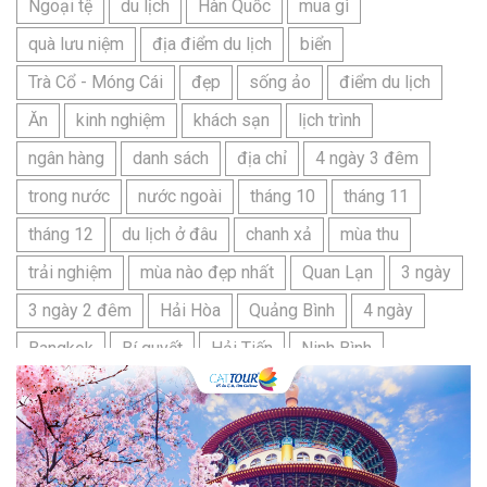
Ngoại tệ
du lịch
Hàn Quốc
mua gì
quà lưu niệm
địa điểm du lịch
biển
Trà Cổ - Móng Cái
đẹp
sống ảo
điểm du lịch
Ăn
kinh nghiệm
khách sạn
lịch trình
ngân hàng
danh sách
địa chỉ
4 ngày 3 đêm
trong nước
nước ngoài
tháng 10
tháng 11
tháng 12
du lịch ở đâu
chanh xả
mùa thu
trải nghiệm
mùa nào đẹp nhất
Quan Lạn
3 ngày
3 ngày 2 đêm
Hải Hòa
Quảng Bình
4 ngày
Bangkok
Bí quyết
Hải Tiến
Ninh Bình
Nhật Bản
du lịch sầm sơn cần chuẩn bị gì
bãi tắm sấm sơn
đặc sản sầm sơn
đặc sản du lịch sầm sơn
tour du lịch 3 ngày 2 đêm