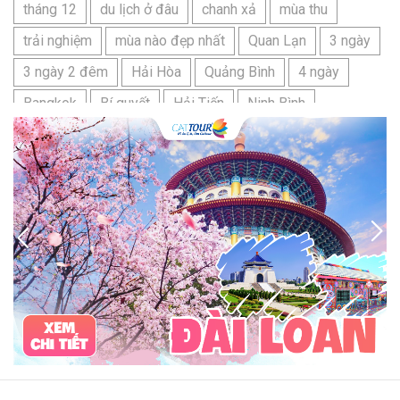
tháng 12
du lịch ở đâu
chanh xả
mùa thu
trải nghiệm
mùa nào đẹp nhất
Quan Lạn
3 ngày
3 ngày 2 đêm
Hải Hòa
Quảng Bình
4 ngày
Bangkok
Bí quyết
Hải Tiến
Ninh Bình
Nhật Bản
du lịch sầm sơn cần chuẩn bị gì
bãi tắm sấm sơn
đặc sản sầm sơn
đặc sản du lịch sầm sơn
tour du lịch 3 ngày 2 đêm
hải sản
Đảo Lan Châu
Cẩm nang du lịch Của Lò
chợ Cửa Lò
tour du lịch Cửa Lò
địa điểm du lịch Cửa Lò
Cửa Lò ở đâu
Hạ Long
Đảo Hòn Ngư
Đảo Song Ngư
ATM
mới nhất
cẩm nang du lịch sầm sơn
ô tô
phượt
99k
buffet
lẩu
Tuyển dụng
Nhân viên Visa