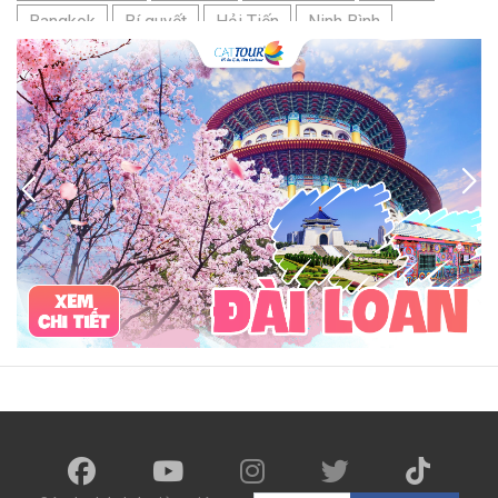
Bangkok
Bí quyết
Hải Tiến
Ninh Bình
Nhật Bản
du lịch sầm sơn cần chuẩn bị gì
bãi tắm sấm sơn
đặc sản sầm sơn
đặc sản du lịch sầm sơn
tour du lịch 3 ngày 2 đêm
hải sản
Đảo Lan Châu
Cẩm nang du lịch Của Lò
chợ Cửa Lò
tour du lịch Cửa Lò
địa điểm du lịch Cửa Lò
Cửa Lò ở đâu
Hạ Long
Đảo Hòn Ngư
Đảo Song Ngư
ATM
mới nhất
cẩm nang du lịch sầm sơn
ô tô
phượt
99k
buffet
lẩu
Tuyển dụng
Nhân viên Visa
Cát Bà.
Cô Tô
miền Bắc
miền Trung
miền Nam
đền độc cước
chi phí
giá
chợ
mùa đông
món ngon
quà vặt
Chơi gì