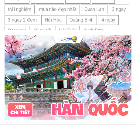
trải nghiệm
mùa nào đẹp nhất
Quan Lạn
3 ngày
3 ngày 2 đêm
Hải Hòa
Quảng Bình
4 ngày
Bangkok
Bí quyết
Hải Tiến
Ninh Bình
Nhật Bản
du lịch sầm sơn cần chuẩn bị gì
bãi tắm sấm sơn
đặc sản sầm sơn
đặc sản du lịch sầm sơn
tour du lịch 3 ngày 2 đêm
hải sản
Đảo Lan Châu
Cẩm nang du lịch Của Lò
chợ Cửa Lò
tour du lịch Cửa Lò
địa điểm du lịch Cửa Lò
Cửa Lò ở đâu
Hạ Long
Đảo Hòn Ngư
Đảo Song Ngư
ATM
mới nhất
cẩm nang du lịch sầm sơn
ô tô
phượt
99k
buffet
lẩu
Tuyển dụng
Nhân viên Visa